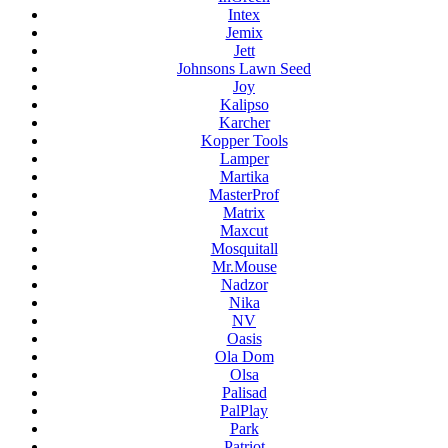
Intex
Jemix
Jett
Johnsons Lawn Seed
Joy
Kalipso
Karcher
Kopper Tools
Lamper
Martika
MasterProf
Matrix
Maxcut
Mosquitall
Mr.Mouse
Nadzor
Nika
NV
Oasis
Ola Dom
Olsa
Palisad
PalPlay
Park
Patriot