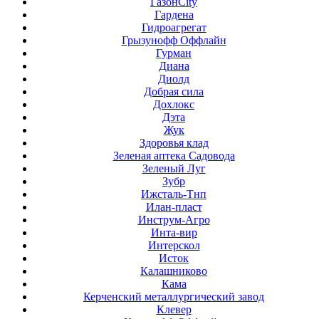
ГазонCity
Гардена
Гидроагрегат
Грызунофф Оффлайн
Гурман
Диана
Диолд
Добрая сила
Дохлокс
Дэта
Жук
Здоровья клад
Зеленая аптека Садовода
Зеленый Луг
Зубр
Ижсталь-Тнп
Илан-пласт
Инструм-Агро
Инта-вир
Интерскол
Исток
Калашниково
Кама
Керченский металлургический завод
Клевер