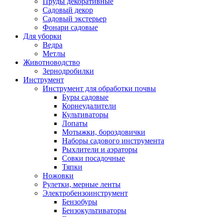
Пруды декоративные
Садовый декор
Садовый экстерьер
Фонари садовые
Для уборки
Ведра
Метлы
Животноводство
Зернодробилки
Инструмент
Инструмент для обработки почвы
Буры садовые
Корнеудалители
Культиваторы
Лопаты
Мотыжки, бороздовички
Наборы садового инструмента
Рыхлители и аэраторы
Совки посадочные
Тяпки
Ножовки
Рулетки, мерные ленты
Электробензоинструмент
Бензобуры
Бензокультиваторы