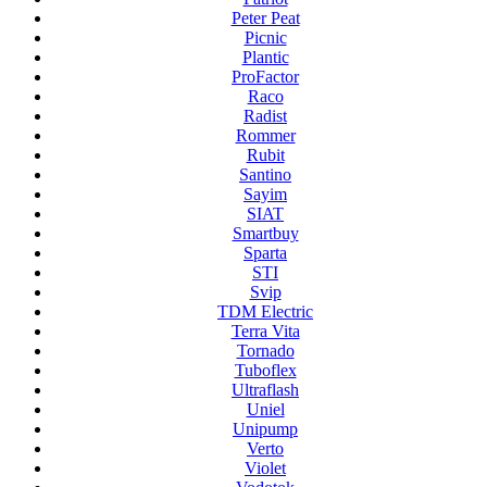
Peter Peat
Picnic
Plantic
ProFactor
Raco
Radist
Rommer
Rubit
Santino
Sayim
SIAT
Smartbuy
Sparta
STI
Svip
TDM Electric
Terra Vita
Tornado
Tuboflex
Ultraflash
Uniel
Unipump
Verto
Violet