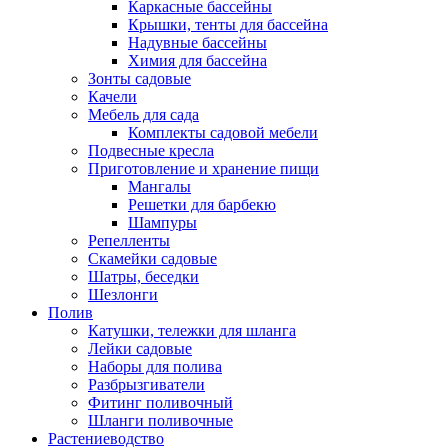
Каркасные бассейны
Крышки, тенты для бассейна
Надувные бассейны
Химия для бассейна
Зонты садовые
Качели
Мебель для сада
Комплекты садовой мебели
Подвесные кресла
Приготовление и хранение пищи
Мангалы
Решетки для барбекю
Шампуры
Репелленты
Скамейки садовые
Шатры, беседки
Шезлонги
Полив
Катушки, тележки для шланга
Лейки садовые
Наборы для полива
Разбрызгиватели
Фитинг поливочный
Шланги поливочные
Растениеводство