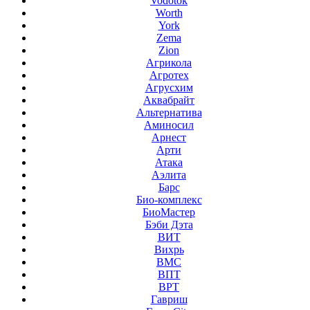
Vodotok
Worth
York
Zema
Zion
Агрикола
Агротех
Агрусхим
Аквабрайт
Альтернатива
Аминосил
Арнест
Арти
Атака
Аэлита
Барс
Био-комплекс
БиоМастер
Бэби Дэта
ВИТ
Вихрь
ВМС
ВПТ
ВРТ
Гавриш