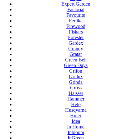
Expert Garden
Factorial
Favourite
Fertika
Firewood
Fiskars
Forester
Gardex
Grandy
Gratar
Green Belt
Green Days
Grifon
Grillux
Grinda
Gross
Haisser
Hammer
Help
Husqvarna
Huter
Idea
In Home
Inbloom
InGreen