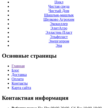
Цикл
Чистая среда
Чистый Дом
Шашлык-машлык
Щелково Агрохим
Экокиллер
ЭлитАгро
Элластик-Пласт
Эльфпласт
Энергопром
Эра
Основные
страницы
Главная
Блог
Доставка
Оплата
Контакты
Карта сайта
Контактная
информация