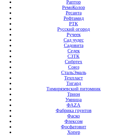
Раптор
РемоКолор
Ресанта
Рефтамид
РТК
Русский огород
Ручеек
Сад чудес
Садовита
Седек
СЗТК
Сибртех
Союз
СтальЭмаль
Техпласт
Тигард
Тимирязевский питомник
Трион
Умница
ФАZА
Фабрика грунтов
Фаско
Флексом
Фосфатовит
Хопер