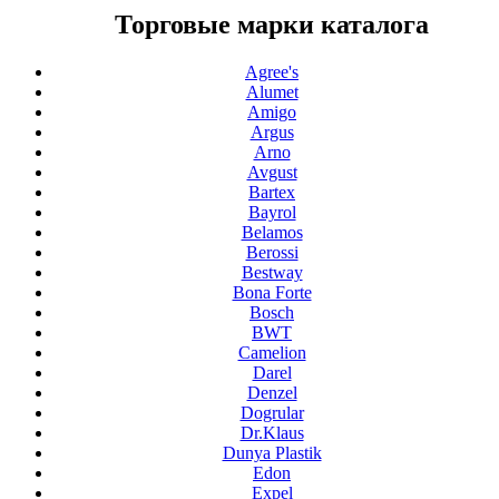
Торговые марки каталога
Agree's
Alumet
Amigo
Argus
Arno
Avgust
Bartex
Bayrol
Belamos
Berossi
Bestway
Bona Forte
Bosch
BWT
Camelion
Darel
Denzel
Dogrular
Dr.Klaus
Dunya Plastik
Edon
Expel