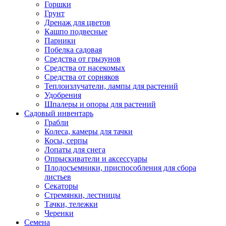
Горшки
Грунт
Дренаж для цветов
Кашпо подвесные
Парники
Побелка садовая
Средства от грызунов
Средства от насекомых
Средства от сорняков
Теплоизлучатели, лампы для растений
Удобрения
Шпалеры и опоры для растений
Садовый инвентарь
Грабли
Колеса, камеры для тачки
Косы, серпы
Лопаты для снега
Опрыскиватели и аксессуары
Плодосъемники, приспособления для сбора
листьев
Секаторы
Стремянки, лестницы
Тачки, тележки
Черенки
Семена