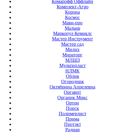
Комарофф Оффлайн
Комплект-Агро
Корона
Космос
Мави-про
Малыш
Маркопул Кемиклс
Мастер Инструмент
Мастер сад
Милих
Мираторг
МЛШЗ
Мультипласт
НЛМК
Облик
Огородник
Октябрина Апрелевна
Оргавит
Органик Микс
Ортон
Поиск
Полимерлист
Прима
Протэкт
Радиан