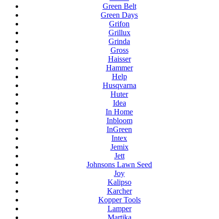
Green Belt
Green Days
Grifon
Grillux
Grinda
Gross
Haisser
Hammer
Help
Husqvarna
Huter
Idea
In Home
Inbloom
InGreen
Intex
Jemix
Jett
Johnsons Lawn Seed
Joy
Kalipso
Karcher
Kopper Tools
Lamper
Martika