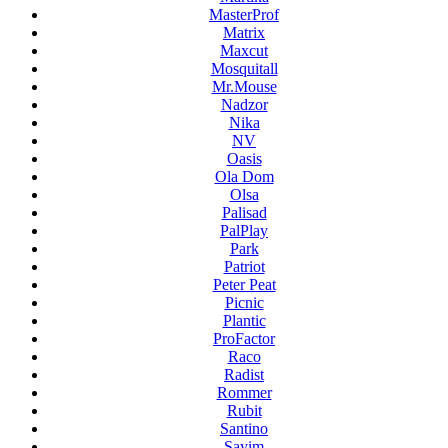
MasterProf
Matrix
Maxcut
Mosquitall
Mr.Mouse
Nadzor
Nika
NV
Oasis
Ola Dom
Olsa
Palisad
PalPlay
Park
Patriot
Peter Peat
Picnic
Plantic
ProFactor
Raco
Radist
Rommer
Rubit
Santino
Sayim