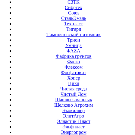
СЗТК
Сибртех
Союз
СтальЭмаль
Техпласт
Тигард
Тимирязевский питомник
Трион
Умница
ФАZА
Фабрика грунтов
Фаско
Флексом
Фосфатовит
Хопер
Цикл
Чистая среда
Чистый Дом
Шашлык-машлык
Щелково Агрохим
Экокиллер
ЭлитАгро
Элластик-Пласт
Эльфпласт
Энергопром