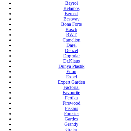
Bayrol
Belamos
Berossi
Bestway
Bona Forte
Bosch
BWT
Camelion
Darel
Denzel
Dogrular
Dr.Klaus
Dunya Plastik
Edon
Expel
Expert Garden
Factorial
Favourite
Fertika
Firewood
Fiskars
Forester
Gardex
Grandy
Gratar