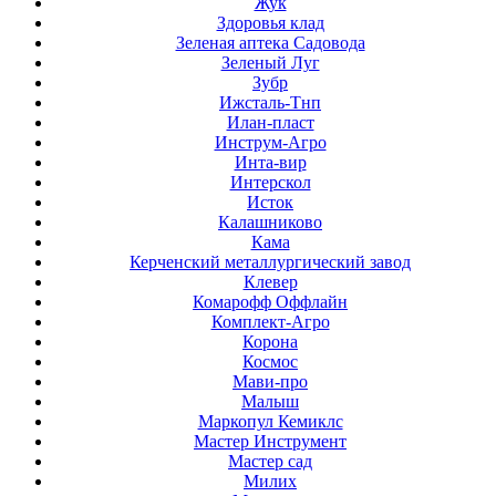
Жук
Здоровья клад
Зеленая аптека Садовода
Зеленый Луг
Зубр
Ижсталь-Тнп
Илан-пласт
Инструм-Агро
Инта-вир
Интерскол
Исток
Калашниково
Кама
Керченский металлургический завод
Клевер
Комарофф Оффлайн
Комплект-Агро
Корона
Космос
Мави-про
Малыш
Маркопул Кемиклс
Мастер Инструмент
Мастер сад
Милих