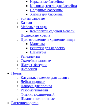
Каркасные бассейны
Крышки, тенты для бассейна
Надувные бассейны
Химия для бассейна
Зонты садовые
Качели
Мебель для сада
Комплекты садовой мебели
Подвесные кресла
Приготовление и хранение пищи
Мангалы
Решетки для барбекю
Шампуры
Репелленты
Скамейки садовые
Шатры, беседки
Шезлонги
Полив
Катушки, тележки для шланга
Лейки садовые
Наборы для полива
Разбрызгиватели
Фитинг поливочный
Шланги поливочные
Растениеводство