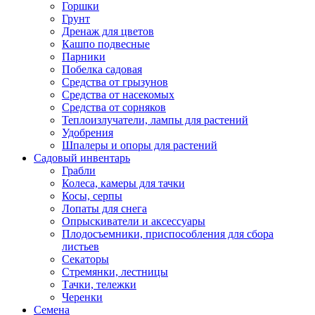
Горшки
Грунт
Дренаж для цветов
Кашпо подвесные
Парники
Побелка садовая
Средства от грызунов
Средства от насекомых
Средства от сорняков
Теплоизлучатели, лампы для растений
Удобрения
Шпалеры и опоры для растений
Садовый инвентарь
Грабли
Колеса, камеры для тачки
Косы, серпы
Лопаты для снега
Опрыскиватели и аксессуары
Плодосъемники, приспособления для сбора
листьев
Секаторы
Стремянки, лестницы
Тачки, тележки
Черенки
Семена