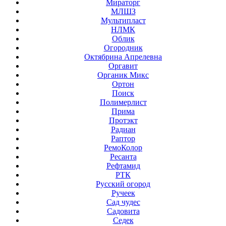
Мираторг
МЛШЗ
Мультипласт
НЛМК
Облик
Огородник
Октябрина Апрелевна
Оргавит
Органик Микс
Ортон
Поиск
Полимерлист
Прима
Протэкт
Радиан
Раптор
РемоКолор
Ресанта
Рефтамид
РТК
Русский огород
Ручеек
Сад чудес
Садовита
Седек