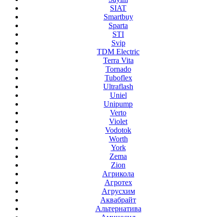
SIAT
Smartbuy
Sparta
STI
Svip
TDM Electric
Terra Vita
Tornado
Tuboflex
Ultraflash
Uniel
Unipump
Verto
Violet
Vodotok
Worth
York
Zema
Zion
Агрикола
Агротех
Агрусхим
Аквабрайт
Альтернатива