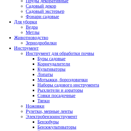
Пруды декоративные
Садовый декор
Садовый экстерьер
Фонари садовые
Для уборки
Ведра
Метлы
Животноводство
Зернодробилки
Инструмент
Инструмент для обработки почвы
Буры садовые
Корнеудалители
Культиваторы
Лопаты
Мотыжки, бороздовички
Наборы садового инструмента
Рыхлители и аэраторы
Совки посадочные
Тяпки
Ножовки
Рулетки, мерные ленты
Электробензоинструмент
Бензобуры
Бензокультиваторы