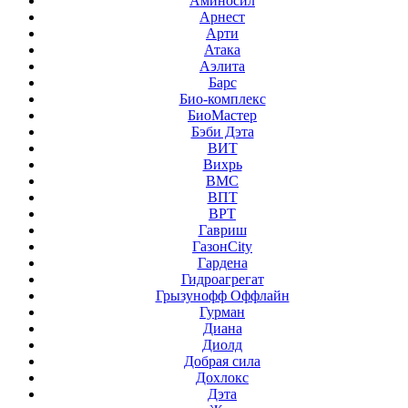
Аминосил
Арнест
Арти
Атака
Аэлита
Барс
Био-комплекс
БиоМастер
Бэби Дэта
ВИТ
Вихрь
ВМС
ВПТ
ВРТ
Гавриш
ГазонCity
Гардена
Гидроагрегат
Грызунофф Оффлайн
Гурман
Диана
Диолд
Добрая сила
Дохлокс
Дэта