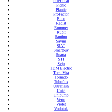
Peter Peat
Picnic
Plantic
ProFactor
Raco
Radist
Rommer
Rubit
Santino
Sayim
SIAT
Smartbuy
Sparta
STI
Svip
TDM Electric
Terra Vita
Tornado
Tuboflex
Ultraflash
Uniel
Unipump
Verto
Violet
Vodotok