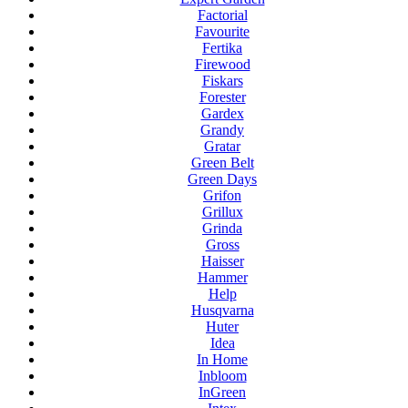
Factorial
Favourite
Fertika
Firewood
Fiskars
Forester
Gardex
Grandy
Gratar
Green Belt
Green Days
Grifon
Grillux
Grinda
Gross
Haisser
Hammer
Help
Husqvarna
Huter
Idea
In Home
Inbloom
InGreen