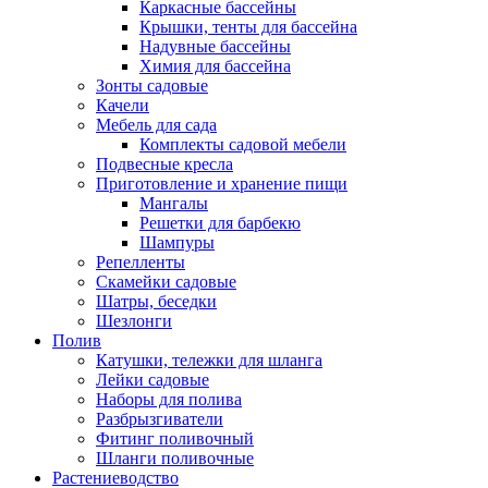
Каркасные бассейны
Крышки, тенты для бассейна
Надувные бассейны
Химия для бассейна
Зонты садовые
Качели
Мебель для сада
Комплекты садовой мебели
Подвесные кресла
Приготовление и хранение пищи
Мангалы
Решетки для барбекю
Шампуры
Репелленты
Скамейки садовые
Шатры, беседки
Шезлонги
Полив
Катушки, тележки для шланга
Лейки садовые
Наборы для полива
Разбрызгиватели
Фитинг поливочный
Шланги поливочные
Растениеводство