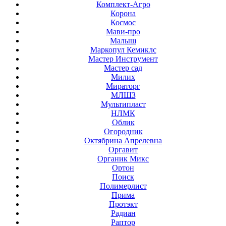
Комплект-Агро
Корона
Космос
Мави-про
Малыш
Маркопул Кемиклс
Мастер Инструмент
Мастер сад
Милих
Мираторг
МЛШЗ
Мультипласт
НЛМК
Облик
Огородник
Октябрина Апрелевна
Оргавит
Органик Микс
Ортон
Поиск
Полимерлист
Прима
Протэкт
Радиан
Раптор