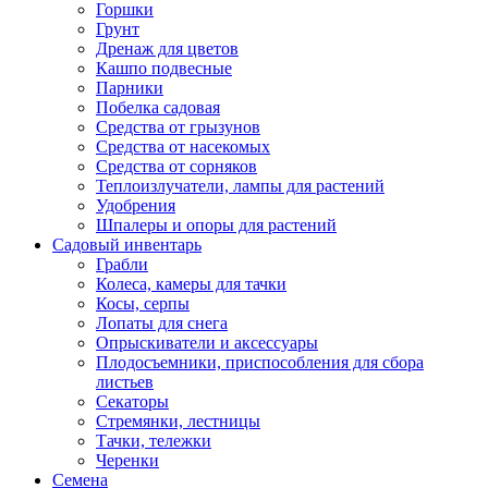
Горшки
Грунт
Дренаж для цветов
Кашпо подвесные
Парники
Побелка садовая
Средства от грызунов
Средства от насекомых
Средства от сорняков
Теплоизлучатели, лампы для растений
Удобрения
Шпалеры и опоры для растений
Садовый инвентарь
Грабли
Колеса, камеры для тачки
Косы, серпы
Лопаты для снега
Опрыскиватели и аксессуары
Плодосъемники, приспособления для сбора
листьев
Секаторы
Стремянки, лестницы
Тачки, тележки
Черенки
Семена