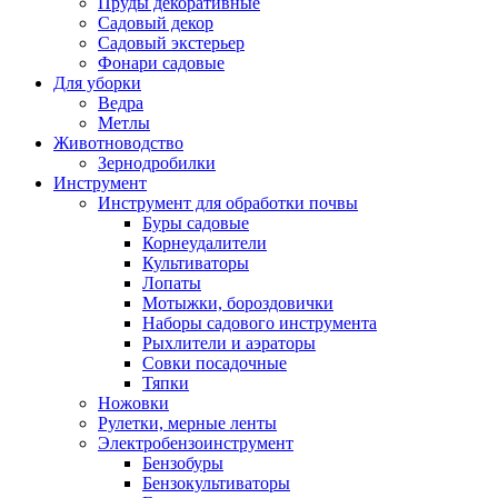
Пруды декоративные
Садовый декор
Садовый экстерьер
Фонари садовые
Для уборки
Ведра
Метлы
Животноводство
Зернодробилки
Инструмент
Инструмент для обработки почвы
Буры садовые
Корнеудалители
Культиваторы
Лопаты
Мотыжки, бороздовички
Наборы садового инструмента
Рыхлители и аэраторы
Совки посадочные
Тяпки
Ножовки
Рулетки, мерные ленты
Электробензоинструмент
Бензобуры
Бензокультиваторы