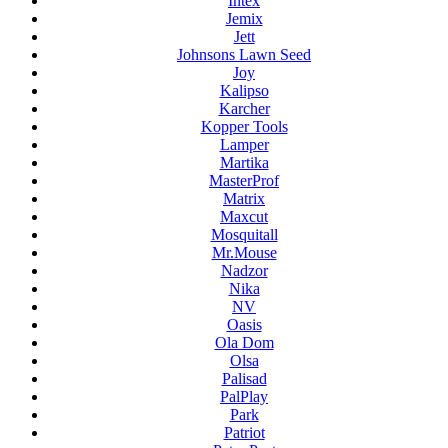
Intex
Jemix
Jett
Johnsons Lawn Seed
Joy
Kalipso
Karcher
Kopper Tools
Lamper
Martika
MasterProf
Matrix
Maxcut
Mosquitall
Mr.Mouse
Nadzor
Nika
NV
Oasis
Ola Dom
Olsa
Palisad
PalPlay
Park
Patriot