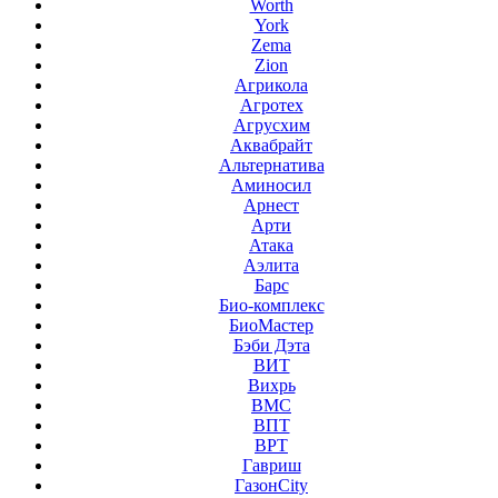
Worth
York
Zema
Zion
Агрикола
Агротех
Агрусхим
Аквабрайт
Альтернатива
Аминосил
Арнест
Арти
Атака
Аэлита
Барс
Био-комплекс
БиоМастер
Бэби Дэта
ВИТ
Вихрь
ВМС
ВПТ
ВРТ
Гавриш
ГазонCity