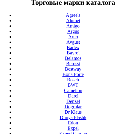
Торговые марки каталога
Agree's
Alumet
Amigo
Argus
Arno
Avgust
Bartex
Bayrol
Belamos
Berossi
Bestway
Bona Forte
Bosch
BWT
Camelion
Darel
Denzel
Dogrular
Dr.Klaus
Dunya Plastik
Edon
Expel
Expert Garden