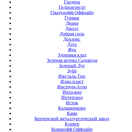
Гардена
Гидроагрегат
Грызунофф Оффлайн
Гурман
Диана
Диолд
Добрая сила
Дохлокс
Дэта
Жук
Здоровья клад
Зеленая аптека Садовода
Зеленый Луг
Зубр
Ижсталь-Тнп
Илан-пласт
Инструм-Агро
Инта-вир
Интерскол
Исток
Калашниково
Кама
Керченский металлургический завод
Клевер
Комарофф Оффлайн