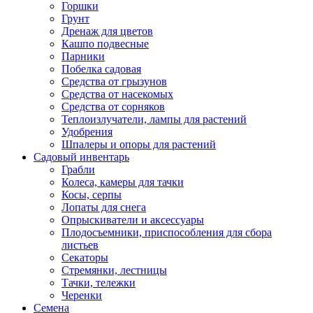
Горшки
Грунт
Дренаж для цветов
Кашпо подвесные
Парники
Побелка садовая
Средства от грызунов
Средства от насекомых
Средства от сорняков
Теплоизлучатели, лампы для растений
Удобрения
Шпалеры и опоры для растений
Садовый инвентарь
Грабли
Колеса, камеры для тачки
Косы, серпы
Лопаты для снега
Опрыскиватели и аксессуары
Плодосъемники, приспособления для сбора
листьев
Секаторы
Стремянки, лестницы
Тачки, тележки
Черенки
Семена