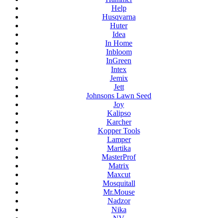
Help
Husqvarna
Huter
Idea
In Home
Inbloom
InGreen
Intex
Jemix
Jett
Johnsons Lawn Seed
Joy
Kalipso
Karcher
Kopper Tools
Lamper
Martika
MasterProf
Matrix
Maxcut
Mosquitall
Mr.Mouse
Nadzor
Nika