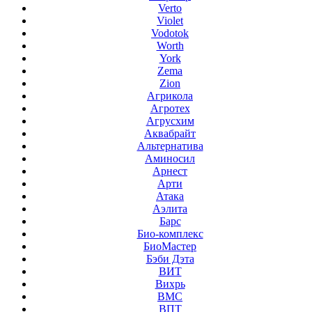
Verto
Violet
Vodotok
Worth
York
Zema
Zion
Агрикола
Агротех
Агрусхим
Аквабрайт
Альтернатива
Аминосил
Арнест
Арти
Атака
Аэлита
Барс
Био-комплекс
БиоМастер
Бэби Дэта
ВИТ
Вихрь
ВМС
ВПТ