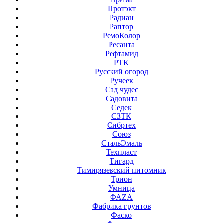
Протэкт
Радиан
Раптор
РемоКолор
Ресанта
Рефтамид
РТК
Русский огород
Ручеек
Сад чудес
Садовита
Седек
СЗТК
Сибртех
Союз
СтальЭмаль
Техпласт
Тигард
Тимирязевский питомник
Трион
Умница
ФАZА
Фабрика грунтов
Фаско