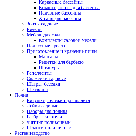
Каркасные бассейны
Крышки, тенты для бассейна
Надувные бассейны
Химия для бассейна
Зонты садовые
Качели
Мебель для сада
Комплекты садовой мебели
Подвесные кресла
Приготовление и хранение пищи
Мангалы
Решетки для барбекю
Шампуры
Репелленты
Скамейки садовые
Шатры, беседки
Шезлонги
Полив
Катушки, тележки для шланга
Лейки садовые
Наборы для полива
Разбрызгиватели
Фитинг поливочный
Шланги поливочные
Растениеводство