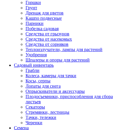
Горшки
Грунт
Дренаж для цветов
Кашпо подвесные
Парники
Побелка садовая
Средства от грызунов
Средства от насекомых
Средства от сорняков
Теплоизлучатели, лампы для растений
Удобрения
Шпалеры и опоры для растений
Садовый инвентарь
Грабли
Колеса, камеры для тачки
Косы, серпы
Лопаты для снега
Опрыскиватели и аксессуары
Плодосъемники, приспособления для сбора
листьев
Секаторы
Стремянки, лестницы
Тачки, тележки
Черенки
Семена