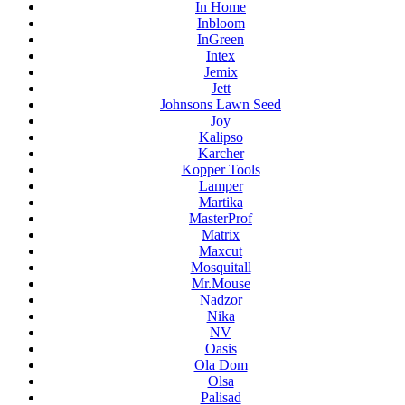
In Home
Inbloom
InGreen
Intex
Jemix
Jett
Johnsons Lawn Seed
Joy
Kalipso
Karcher
Kopper Tools
Lamper
Martika
MasterProf
Matrix
Maxcut
Mosquitall
Mr.Mouse
Nadzor
Nika
NV
Oasis
Ola Dom
Olsa
Palisad