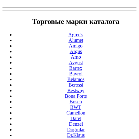
Торговые марки каталога
Agree's
Alumet
Amigo
Argus
Arno
Avgust
Bartex
Bayrol
Belamos
Berossi
Bestway
Bona Forte
Bosch
BWT
Camelion
Darel
Denzel
Dogrular
Dr.Klaus