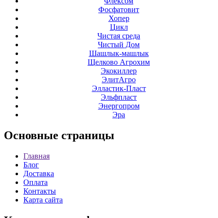
Флексом
Фосфатовит
Хопер
Цикл
Чистая среда
Чистый Дом
Шашлык-машлык
Щелково Агрохим
Экокиллер
ЭлитАгро
Элластик-Пласт
Эльфпласт
Энергопром
Эра
Основные
страницы
Главная
Блог
Доставка
Оплата
Контакты
Карта сайта