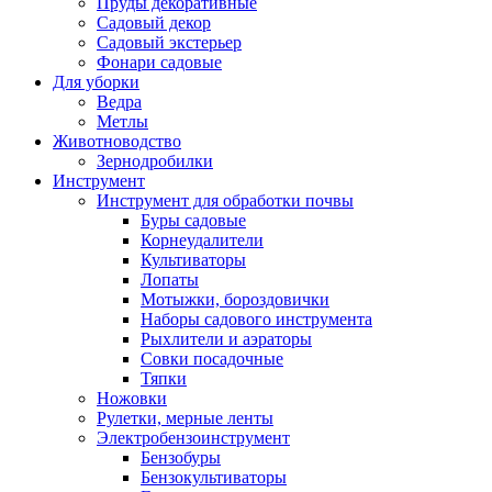
Пруды декоративные
Садовый декор
Садовый экстерьер
Фонари садовые
Для уборки
Ведра
Метлы
Животноводство
Зернодробилки
Инструмент
Инструмент для обработки почвы
Буры садовые
Корнеудалители
Культиваторы
Лопаты
Мотыжки, бороздовички
Наборы садового инструмента
Рыхлители и аэраторы
Совки посадочные
Тяпки
Ножовки
Рулетки, мерные ленты
Электробензоинструмент
Бензобуры
Бензокультиваторы