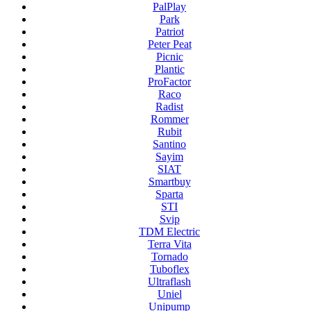
PalPlay
Park
Patriot
Peter Peat
Picnic
Plantic
ProFactor
Raco
Radist
Rommer
Rubit
Santino
Sayim
SIAT
Smartbuy
Sparta
STI
Svip
TDM Electric
Terra Vita
Tornado
Tuboflex
Ultraflash
Uniel
Unipump