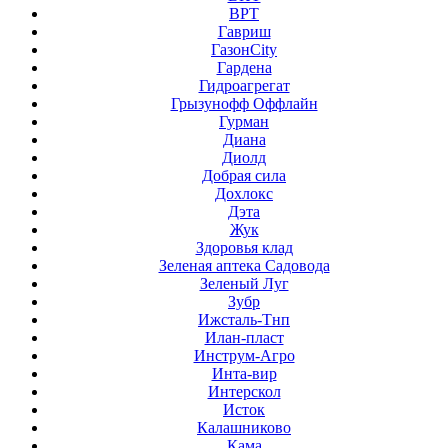
ВРТ
Гавриш
ГазонCity
Гардена
Гидроагрегат
Грызунофф Оффлайн
Гурман
Диана
Диолд
Добрая сила
Дохлокс
Дэта
Жук
Здоровья клад
Зеленая аптека Садовода
Зеленый Луг
Зубр
Ижсталь-Тнп
Илан-пласт
Инструм-Агро
Инта-вир
Интерскол
Исток
Калашниково
Кама