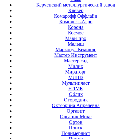
Керченский металлургический завод
Клевер
Комарофф Оффлайн
Комплект-Агро
Корона
Космос
Мави-про
Малыш
Маркопул Кемиклс
Мастер Инструмент
Мастер сад
Милих
Мираторг
МЛШЗ
Мультипласт
НЛМК
Облик
Огородник
Октябрина Апрелевна
Оргавит
Органик Микс
Ортон
Поиск
Полимерлист
Прима