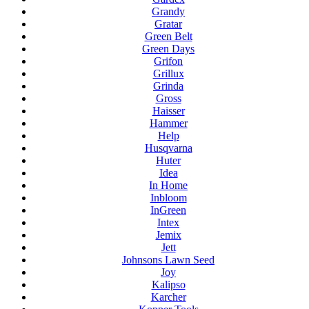
Grandy
Gratar
Green Belt
Green Days
Grifon
Grillux
Grinda
Gross
Haisser
Hammer
Help
Husqvarna
Huter
Idea
In Home
Inbloom
InGreen
Intex
Jemix
Jett
Johnsons Lawn Seed
Joy
Kalipso
Karcher