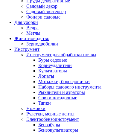
Пруды декоративные
Садовый декор
Садовый экстерьер
Фонари садовые
Для уборки
Ведра
Метлы
Животноводство
Зернодробилки
Инструмент
Инструмент для обработки почвы
Буры садовые
Корнеудалители
Культиваторы
Лопаты
Мотыжки, бороздовички
Наборы садового инструмента
Рыхлители и аэраторы
Совки посадочные
Тяпки
Ножовки
Рулетки, мерные ленты
Электробензоинструмент
Бензобуры
Бензокультиваторы