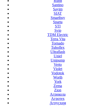
Rubit
Santino
Sayim
SIAT
Smartbuy
Sparta
STI
Svip
TDM Electric
Terra Vita
Tornado
Tuboflex
Ultraflash
Uniel
Unipump
Verto
Violet
Vodotok
Worth
York
Zema
Zion
Агрикола
Агротех
Агрусхим