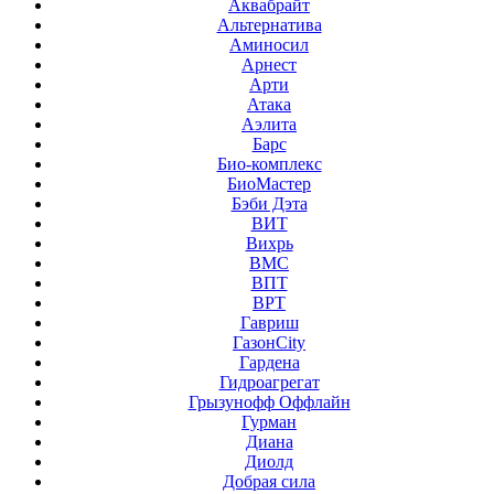
Аквабрайт
Альтернатива
Аминосил
Арнест
Арти
Атака
Аэлита
Барс
Био-комплекс
БиоМастер
Бэби Дэта
ВИТ
Вихрь
ВМС
ВПТ
ВРТ
Гавриш
ГазонCity
Гардена
Гидроагрегат
Грызунофф Оффлайн
Гурман
Диана
Диолд
Добрая сила