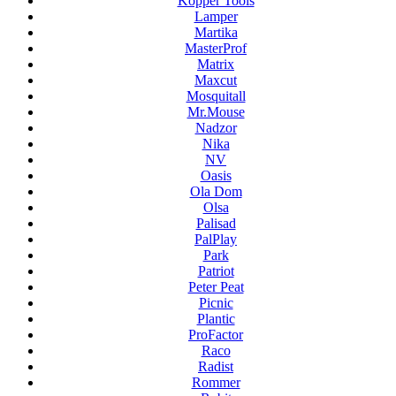
Kopper Tools
Lamper
Martika
MasterProf
Matrix
Maxcut
Mosquitall
Mr.Mouse
Nadzor
Nika
NV
Oasis
Ola Dom
Olsa
Palisad
PalPlay
Park
Patriot
Peter Peat
Picnic
Plantic
ProFactor
Raco
Radist
Rommer