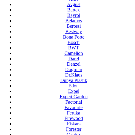
Avgust
Bartex
Bayrol
Belamos
Berossi
Bestway
Bona Forte
Bosch
BWT
Camelion
Darel
Denzel
Dogrular
Dr.Klaus
Dunya Plastik
Edon
Expel
Expert Garden
Factorial
Favourite
Fertika
Firewood
Fiskars
Forester
Gardex