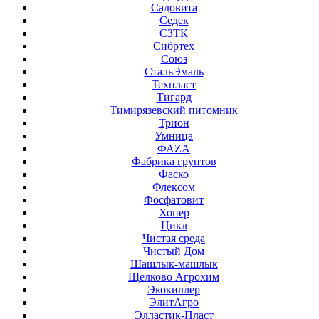
Садовита
Седек
СЗТК
Сибртех
Союз
СтальЭмаль
Техпласт
Тигард
Тимирязевский питомник
Трион
Умница
ФАZА
Фабрика грунтов
Фаско
Флексом
Фосфатовит
Хопер
Цикл
Чистая среда
Чистый Дом
Шашлык-машлык
Щелково Агрохим
Экокиллер
ЭлитАгро
Элластик-Пласт