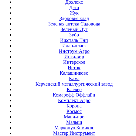
Дохлокс
Дэта
Жук
Здоровья клад
Зеленая аптека Садовода
Зеленый Луг
Зубр
Ижсталь-Тнп
Илан-пласт
Инструм-Агро
Инта-вир
Интерскол
Исток
Калашниково
Кама
Керченский металлургический завод
Клевер
Комарофф Оффлайн
Комплект-Агро
Корона
Космос
Мави-про
Малыш
Маркопул Кемиклс
Мастер Инструмент