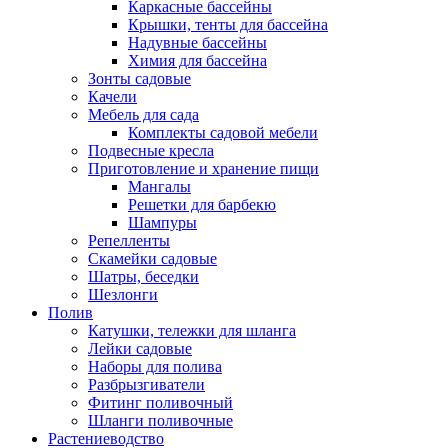
Каркасные бассейны
Крышки, тенты для бассейна
Надувные бассейны
Химия для бассейна
Зонты садовые
Качели
Мебель для сада
Комплекты садовой мебели
Подвесные кресла
Приготовление и хранение пищи
Мангалы
Решетки для барбекю
Шампуры
Репелленты
Скамейки садовые
Шатры, беседки
Шезлонги
Полив
Катушки, тележки для шланга
Лейки садовые
Наборы для полива
Разбрызгиватели
Фитинг поливочный
Шланги поливочные
Растениеводство