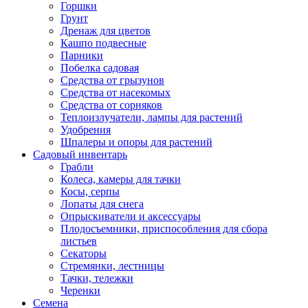
Горшки
Грунт
Дренаж для цветов
Кашпо подвесные
Парники
Побелка садовая
Средства от грызунов
Средства от насекомых
Средства от сорняков
Теплоизлучатели, лампы для растений
Удобрения
Шпалеры и опоры для растений
Садовый инвентарь
Грабли
Колеса, камеры для тачки
Косы, серпы
Лопаты для снега
Опрыскиватели и аксессуары
Плодосъемники, приспособления для сбора
листьев
Секаторы
Стремянки, лестницы
Тачки, тележки
Черенки
Семена