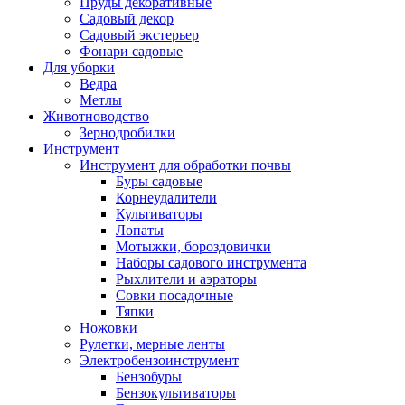
Пруды декоративные
Садовый декор
Садовый экстерьер
Фонари садовые
Для уборки
Ведра
Метлы
Животноводство
Зернодробилки
Инструмент
Инструмент для обработки почвы
Буры садовые
Корнеудалители
Культиваторы
Лопаты
Мотыжки, бороздовички
Наборы садового инструмента
Рыхлители и аэраторы
Совки посадочные
Тяпки
Ножовки
Рулетки, мерные ленты
Электробензоинструмент
Бензобуры
Бензокультиваторы