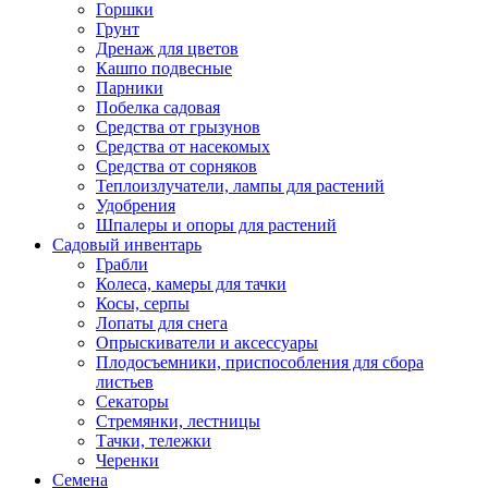
Горшки
Грунт
Дренаж для цветов
Кашпо подвесные
Парники
Побелка садовая
Средства от грызунов
Средства от насекомых
Средства от сорняков
Теплоизлучатели, лампы для растений
Удобрения
Шпалеры и опоры для растений
Садовый инвентарь
Грабли
Колеса, камеры для тачки
Косы, серпы
Лопаты для снега
Опрыскиватели и аксессуары
Плодосъемники, приспособления для сбора
листьев
Секаторы
Стремянки, лестницы
Тачки, тележки
Черенки
Семена