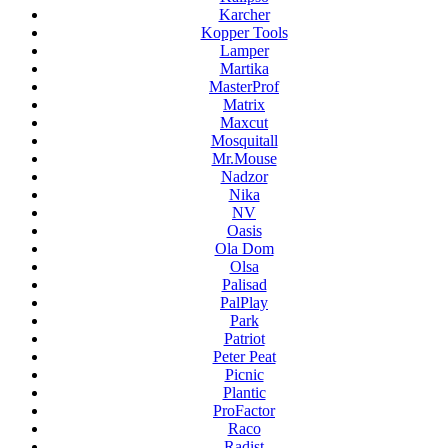
Karcher
Kopper Tools
Lamper
Martika
MasterProf
Matrix
Maxcut
Mosquitall
Mr.Mouse
Nadzor
Nika
NV
Oasis
Ola Dom
Olsa
Palisad
PalPlay
Park
Patriot
Peter Peat
Picnic
Plantic
ProFactor
Raco
Radist