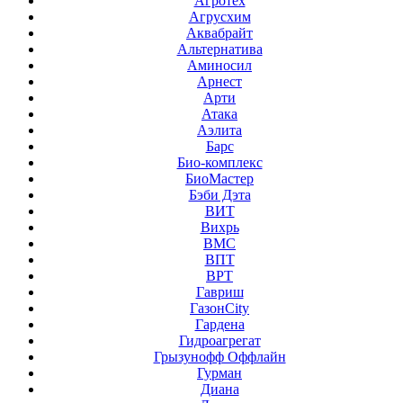
Агротех
Агрусхим
Аквабрайт
Альтернатива
Аминосил
Арнест
Арти
Атака
Аэлита
Барс
Био-комплекс
БиоМастер
Бэби Дэта
ВИТ
Вихрь
ВМС
ВПТ
ВРТ
Гавриш
ГазонCity
Гардена
Гидроагрегат
Грызунофф Оффлайн
Гурман
Диана