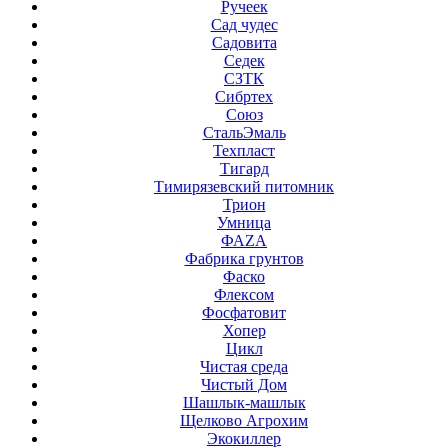
Ручеек
Сад чудес
Садовита
Седек
СЗТК
Сибртех
Союз
СтальЭмаль
Техпласт
Тигард
Тимирязевский питомник
Трион
Умница
ФАZА
Фабрика грунтов
Фаско
Флексом
Фосфатовит
Хопер
Цикл
Чистая среда
Чистый Дом
Шашлык-машлык
Щелково Агрохим
Экокиллер