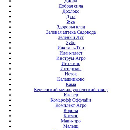
Диолд
Добрая сила
Дохлокс
Дэта
Жук
Здоровья клад
Зеленая аптека Садовода
Зеленый Луг
Зубр
Ижсталь-Тнп
Илан-пласт
Инструм-Агро
Инта-вир
Интерскол
Исток
Калашниково
Кама
Керченский металлургический завод
Клевер
Комарофф Оффлайн
Комплект-Агро
Корона
Космос
Мави-про
Малыш