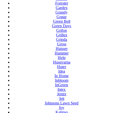
Forester
Gardex
Grandy
Gratar
Green Belt
Green Days
Grifon
Grillux
Grinda
Gross
Haisser
Hammer
Help
Husqvarna
Huter
Idea
In Home
Inbloom
InGreen
Intex
Jemix
Jett
Johnsons Lawn Seed
Joy
Kalipso