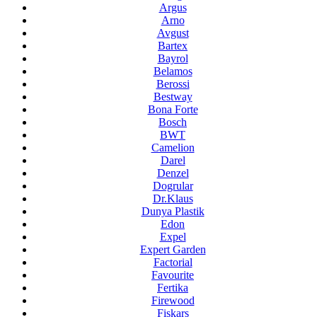
Argus
Arno
Avgust
Bartex
Bayrol
Belamos
Berossi
Bestway
Bona Forte
Bosch
BWT
Camelion
Darel
Denzel
Dogrular
Dr.Klaus
Dunya Plastik
Edon
Expel
Expert Garden
Factorial
Favourite
Fertika
Firewood
Fiskars