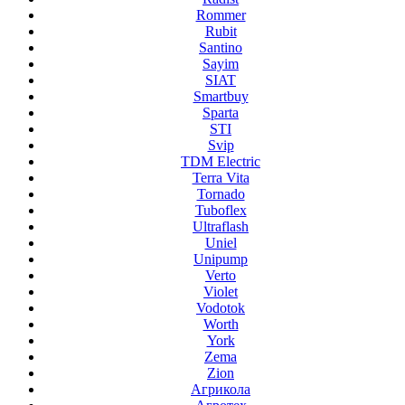
Rommer
Rubit
Santino
Sayim
SIAT
Smartbuy
Sparta
STI
Svip
TDM Electric
Terra Vita
Tornado
Tuboflex
Ultraflash
Uniel
Unipump
Verto
Violet
Vodotok
Worth
York
Zema
Zion
Агрикола