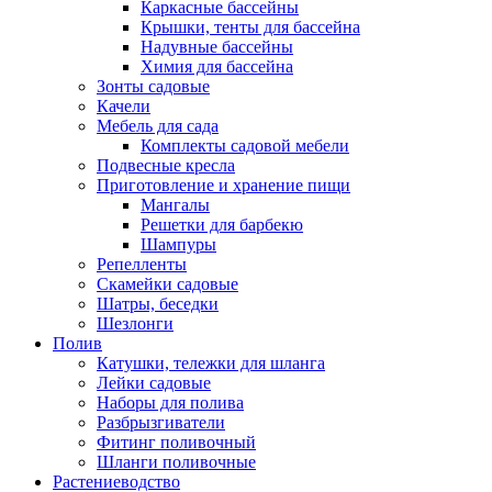
Каркасные бассейны
Крышки, тенты для бассейна
Надувные бассейны
Химия для бассейна
Зонты садовые
Качели
Мебель для сада
Комплекты садовой мебели
Подвесные кресла
Приготовление и хранение пищи
Мангалы
Решетки для барбекю
Шампуры
Репелленты
Скамейки садовые
Шатры, беседки
Шезлонги
Полив
Катушки, тележки для шланга
Лейки садовые
Наборы для полива
Разбрызгиватели
Фитинг поливочный
Шланги поливочные
Растениеводство