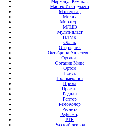
Маркопул Кемиклс
Мастер Инструмент
Мастер сад
Милих
Мираторг
МЛШЗ
Мультипласт
НЛМК
Облик
Огородник
Октябрина Апрелевна
Оргавит
Органик Микс
Ортон
Поиск
Полимерлист
Прима
Протэкт
Радиан
Раптор
РемоКолор
Ресанта
Рефтамид
РТК
Русский огород