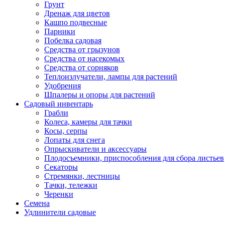
Грунт
Дренаж для цветов
Кашпо подвесные
Парники
Побелка садовая
Средства от грызунов
Средства от насекомых
Средства от сорняков
Теплоизлучатели, лампы для растений
Удобрения
Шпалеры и опоры для растений
Садовый инвентарь
Грабли
Колеса, камеры для тачки
Косы, серпы
Лопаты для снега
Опрыскиватели и аксессуары
Плодосъемники, приспособления для сбора листьев
Секаторы
Стремянки, лестницы
Тачки, тележки
Черенки
Семена
Удлинители садовые