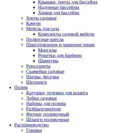
Крышки, тенты для бассейна
Надувные бассейны
Химия для бассейна
Зонты садовые
Качели
Мебель для сада
Комплекты садовой мебели
Подвесные кресла
Приготовление и хранение пищи
Мангалы
Решетки для барбекю
Шампуры
Репелленты
Скамейки садовые
Шатры, беседки
Шезлонги
Полив
Катушки, тележки для шланга
Лейки садовые
Наборы для полива
Разбрызгиватели
Фитинг поливочный
Шланги поливочные
Растениеводство
Горшки