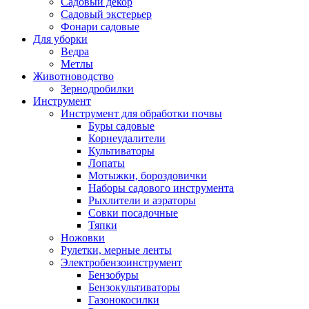
Садовый декор
Садовый экстерьер
Фонари садовые
Для уборки
Ведра
Метлы
Животноводство
Зернодробилки
Инструмент
Инструмент для обработки почвы
Буры садовые
Корнеудалители
Культиваторы
Лопаты
Мотыжки, бороздовички
Наборы садового инструмента
Рыхлители и аэраторы
Совки посадочные
Тяпки
Ножовки
Рулетки, мерные ленты
Электробензоинструмент
Бензобуры
Бензокультиваторы
Газонокосилки