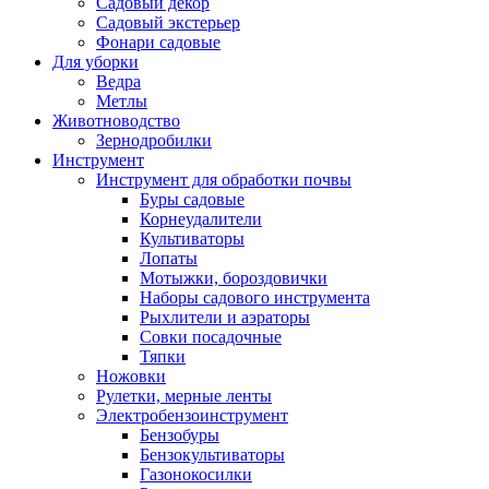
Садовый декор
Садовый экстерьер
Фонари садовые
Для уборки
Ведра
Метлы
Животноводство
Зернодробилки
Инструмент
Инструмент для обработки почвы
Буры садовые
Корнеудалители
Культиваторы
Лопаты
Мотыжки, бороздовички
Наборы садового инструмента
Рыхлители и аэраторы
Совки посадочные
Тяпки
Ножовки
Рулетки, мерные ленты
Электробензоинструмент
Бензобуры
Бензокультиваторы
Газонокосилки