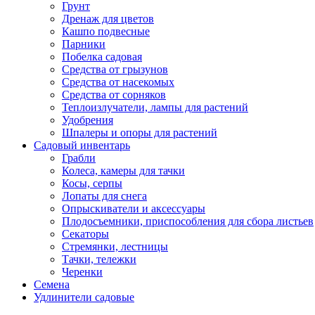
Грунт
Дренаж для цветов
Кашпо подвесные
Парники
Побелка садовая
Средства от грызунов
Средства от насекомых
Средства от сорняков
Теплоизлучатели, лампы для растений
Удобрения
Шпалеры и опоры для растений
Садовый инвентарь
Грабли
Колеса, камеры для тачки
Косы, серпы
Лопаты для снега
Опрыскиватели и аксессуары
Плодосъемники, приспособления для сбора листьев
Секаторы
Стремянки, лестницы
Тачки, тележки
Черенки
Семена
Удлинители садовые