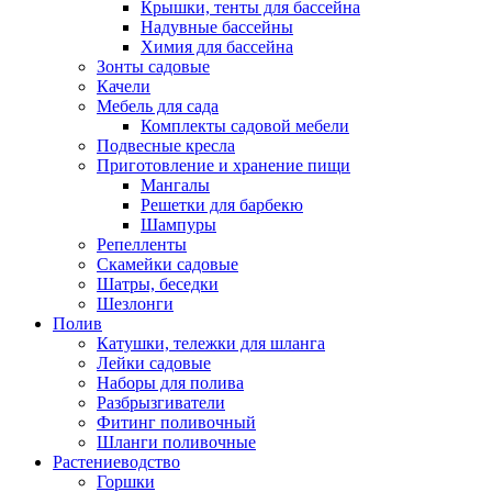
Крышки, тенты для бассейна
Надувные бассейны
Химия для бассейна
Зонты садовые
Качели
Мебель для сада
Комплекты садовой мебели
Подвесные кресла
Приготовление и хранение пищи
Мангалы
Решетки для барбекю
Шампуры
Репелленты
Скамейки садовые
Шатры, беседки
Шезлонги
Полив
Катушки, тележки для шланга
Лейки садовые
Наборы для полива
Разбрызгиватели
Фитинг поливочный
Шланги поливочные
Растениеводство
Горшки