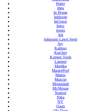
Huter
Idea
In Home
Inbloom
InGreen
Intex
Jemix
Jett
Johnsons Lawn Seed
Joy
Kalipso
Karcher
Kopper Tools
Lamper
Martika
MasterProf
Matrix
Maxcut
Mosquitall
Mr.Mouse
Nadzor
Nika
NV
Oasis
Ola Dom