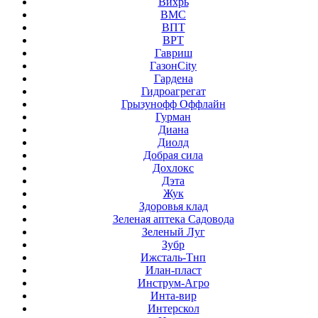
Вихрь
ВМС
ВПТ
ВРТ
Гавриш
ГазонCity
Гардена
Гидроагрегат
Грызунофф Оффлайн
Гурман
Диана
Диолд
Добрая сила
Дохлокс
Дэта
Жук
Здоровья клад
Зеленая аптека Садовода
Зеленый Луг
Зубр
Ижсталь-Тнп
Илан-пласт
Инструм-Агро
Инта-вир
Интерскол