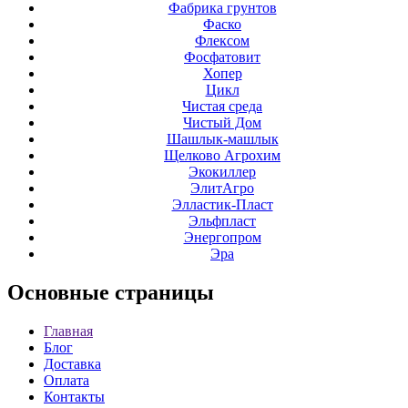
Фабрика грунтов
Фаско
Флексом
Фосфатовит
Хопер
Цикл
Чистая среда
Чистый Дом
Шашлык-машлык
Щелково Агрохим
Экокиллер
ЭлитАгро
Элластик-Пласт
Эльфпласт
Энергопром
Эра
Основные
страницы
Главная
Блог
Доставка
Оплата
Контакты