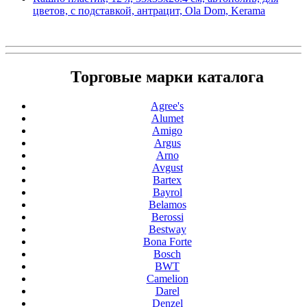
цветов, с подставкой, антрацит, Ola Dom, Kerama
Торговые марки каталога
Agree's
Alumet
Amigo
Argus
Arno
Avgust
Bartex
Bayrol
Belamos
Berossi
Bestway
Bona Forte
Bosch
BWT
Camelion
Darel
Denzel