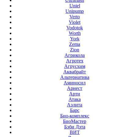
Ultraflash
Uniel
Unipump
Verto
Violet
Vodotok
Worth
York
Zema
Zion
Агрикола
Агротех
Агрусхим
Аквабрайт
Альтернатива
Аминосил
Арнест
Арти
Атака
Аэлита
Барс
Био-комплекс
БиоМастер
Бэби Дэта
ВИТ