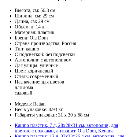
Высота, см: 56.3 см
Ширина, см: 29 см
Длина, см: 29 см
Объем, л: 14 л
Материал: пластик
Бренд: Ola Dom
Страна производства: Россия
Тип: кашпо
С подсветкой: без подсветки
Автополив: с автополивом
Для улицы: уличные
Цвет: коричневый
Стиль: современный
Назначение: для цветов
для дома
садовый
Модель: Rattan
Вес в упаковке: 4.93 кг
Габариты упаковки: 31 x 30 x 58 см
Кашпо пластик, 7 л, 28х28х31 см, автополив, для
цветов, с ножками, антрацит, Ola Dom, Kerama
Кашпо пластик, 12 л, 33х33х26.4 см, автополив, для