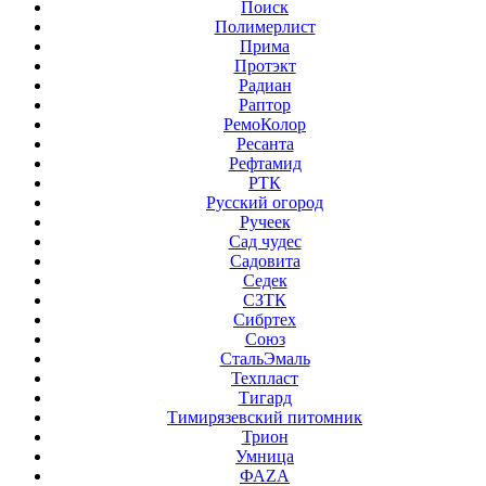
Поиск
Полимерлист
Прима
Протэкт
Радиан
Раптор
РемоКолор
Ресанта
Рефтамид
РТК
Русский огород
Ручеек
Сад чудес
Садовита
Седек
СЗТК
Сибртех
Союз
СтальЭмаль
Техпласт
Тигард
Тимирязевский питомник
Трион
Умница
ФАZА