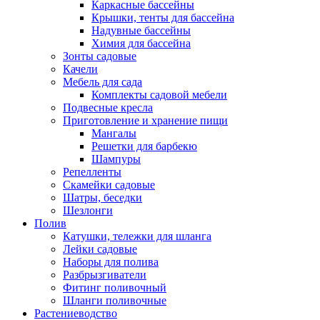
Каркасные бассейны
Крышки, тенты для бассейна
Надувные бассейны
Химия для бассейна
Зонты садовые
Качели
Мебель для сада
Комплекты садовой мебели
Подвесные кресла
Приготовление и хранение пищи
Мангалы
Решетки для барбекю
Шампуры
Репелленты
Скамейки садовые
Шатры, беседки
Шезлонги
Полив
Катушки, тележки для шланга
Лейки садовые
Наборы для полива
Разбрызгиватели
Фитинг поливочный
Шланги поливочные
Растениеводство