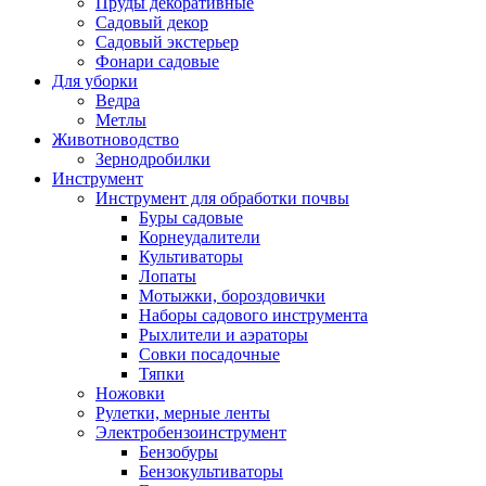
Пруды декоративные
Садовый декор
Садовый экстерьер
Фонари садовые
Для уборки
Ведра
Метлы
Животноводство
Зернодробилки
Инструмент
Инструмент для обработки почвы
Буры садовые
Корнеудалители
Культиваторы
Лопаты
Мотыжки, бороздовички
Наборы садового инструмента
Рыхлители и аэраторы
Совки посадочные
Тяпки
Ножовки
Рулетки, мерные ленты
Электробензоинструмент
Бензобуры
Бензокультиваторы