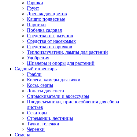
Горшки
Грунт
Дренаж для цветов
Кашпо подвесные
Парники
Побелка садовая
Средства от грызунов
Средства от насекомых
Средства от сорняков
Теплоизлучатели, лампы для растений
Удобрения
Шпалеры и опоры для растений
Садовый инвентарь
Грабли
Колеса, камеры для тачки
Косы, серпы
Лопаты для снега
Опрыскиватели и аксессуары
Плодосъемники, приспособления для сбора
листьев
Секаторы
Стремянки, лестницы
Тачки, тележки
Черенки
Семена