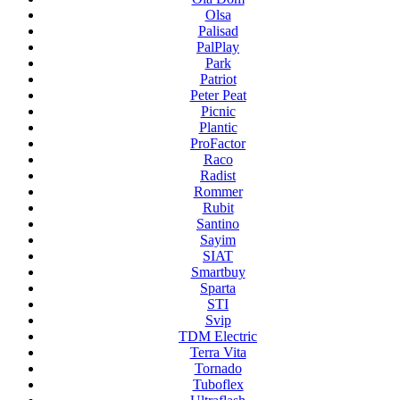
Olsa
Palisad
PalPlay
Park
Patriot
Peter Peat
Picnic
Plantic
ProFactor
Raco
Radist
Rommer
Rubit
Santino
Sayim
SIAT
Smartbuy
Sparta
STI
Svip
TDM Electric
Terra Vita
Tornado
Tuboflex