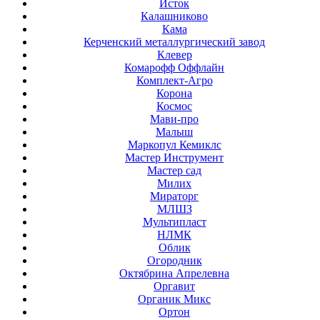
Исток
Калашниково
Кама
Керченский металлургический завод
Клевер
Комарофф Оффлайн
Комплект-Агро
Корона
Космос
Мави-про
Малыш
Маркопул Кемиклс
Мастер Инструмент
Мастер сад
Милих
Мираторг
МЛШЗ
Мультипласт
НЛМК
Облик
Огородник
Октябрина Апрелевна
Оргавит
Органик Микс
Ортон