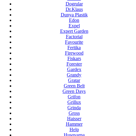
Dogrular
Dr.Klaus
Dunya Plastik
Edon
Expel
Expert Garden
Factorial
Favourite
Fertika
Firewood
Fiskars
Forester
Gardex
Grandy
Gratar
Green Belt
Green Days
Grifon
Grillux
Grinda
Gross
Haisser
Hammer
Help
Husqvarna