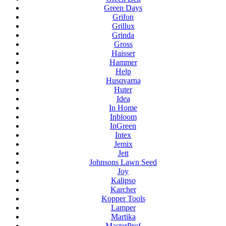
Green Days
Grifon
Grillux
Grinda
Gross
Haisser
Hammer
Help
Husqvarna
Huter
Idea
In Home
Inbloom
InGreen
Intex
Jemix
Jett
Johnsons Lawn Seed
Joy
Kalipso
Karcher
Kopper Tools
Lamper
Martika
MasterProf