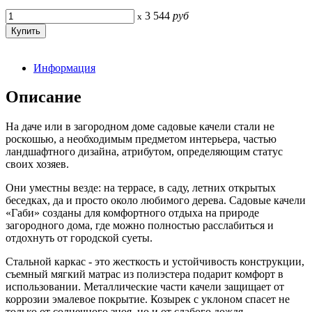
3 544
руб
x
Информация
Описание
На даче или в загородном доме садовые качели стали не
роскошью, а необходимым предметом интерьера, частью
ландшафтного дизайна, атрибутом, определяющим статус
своих хозяев.
Они уместны везде: на террасе, в саду, летних открытых
беседках, да и просто около любимого дерева. Садовые качели
«Габи» созданы для комфортного отдыха на природе
загородного дома, где можно полностью расслабиться и
отдохнуть от городской суеты.
Стальной каркас - это жесткость и устойчивость конструкции,
съемный мягкий матрас из полиэстера подарит комфорт в
использовании. Металлические части качели защищает от
коррозии эмалевое покрытие. Козырек с уклоном спасет не
только от солнечного зноя, но и от слабого дождя.