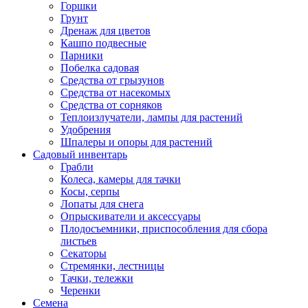
Горшки
Грунт
Дренаж для цветов
Кашпо подвесные
Парники
Побелка садовая
Средства от грызунов
Средства от насекомых
Средства от сорняков
Теплоизлучатели, лампы для растений
Удобрения
Шпалеры и опоры для растений
Садовый инвентарь
Грабли
Колеса, камеры для тачки
Косы, серпы
Лопаты для снега
Опрыскиватели и аксессуары
Плодосъемники, приспособления для сбора
листьев
Секаторы
Стремянки, лестницы
Тачки, тележки
Черенки
Семена