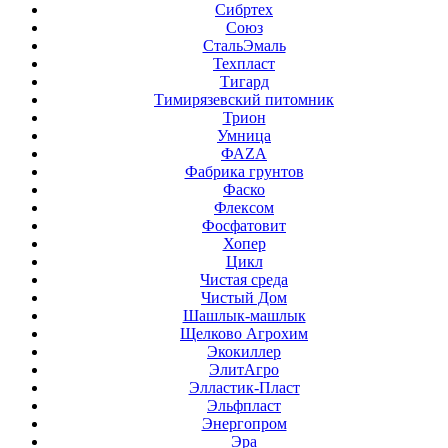
Сибртех
Союз
СтальЭмаль
Техпласт
Тигард
Тимирязевский питомник
Трион
Умница
ФАZА
Фабрика грунтов
Фаско
Флексом
Фосфатовит
Хопер
Цикл
Чистая среда
Чистый Дом
Шашлык-машлык
Щелково Агрохим
Экокиллер
ЭлитАгро
Элластик-Пласт
Эльфпласт
Энергопром
Эра