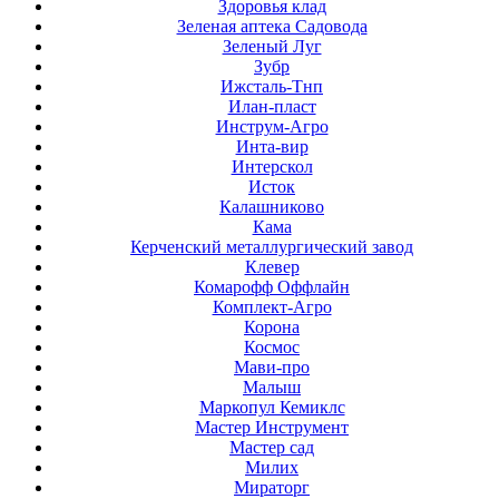
Здоровья клад
Зеленая аптека Садовода
Зеленый Луг
Зубр
Ижсталь-Тнп
Илан-пласт
Инструм-Агро
Инта-вир
Интерскол
Исток
Калашниково
Кама
Керченский металлургический завод
Клевер
Комарофф Оффлайн
Комплект-Агро
Корона
Космос
Мави-про
Малыш
Маркопул Кемиклс
Мастер Инструмент
Мастер сад
Милих
Мираторг