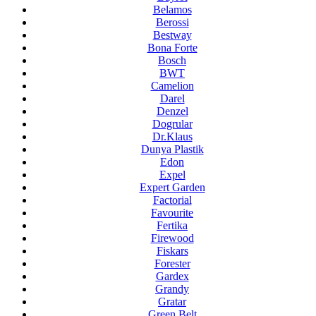
Belamos
Berossi
Bestway
Bona Forte
Bosch
BWT
Camelion
Darel
Denzel
Dogrular
Dr.Klaus
Dunya Plastik
Edon
Expel
Expert Garden
Factorial
Favourite
Fertika
Firewood
Fiskars
Forester
Gardex
Grandy
Gratar
Green Belt