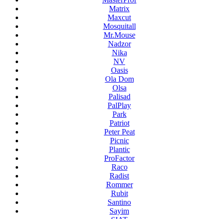
Matrix
Maxcut
Mosquitall
Mr.Mouse
Nadzor
Nika
NV
Oasis
Ola Dom
Olsa
Palisad
PalPlay
Park
Patriot
Peter Peat
Picnic
Plantic
ProFactor
Raco
Radist
Rommer
Rubit
Santino
Sayim