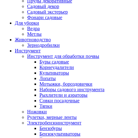
Пруды декоративные
Садовый декор
Садовый экстерьер
Фонари садовые
Для уборки
Ведра
Метлы
Животноводство
Зернодробилки
Инструмент
Инструмент для обработки почвы
Буры садовые
Корнеудалители
Культиваторы
Лопаты
Мотыжки, бороздовички
Наборы садового инструмента
Рыхлители и аэраторы
Совки посадочные
Тяпки
Ножовки
Рулетки, мерные ленты
Электробензоинструмент
Бензобуры
Бензокультиваторы