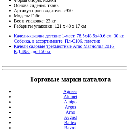
Форма опоры: ножки
Основа сиденья: ткань
Артикул производителя: с950
Модель: Габи
Вес в упаковке: 23 кг
Габариты упаковки: 121 x 48 x 17 см
Качели-качалка детские 1-мест, 78.5х48.5х40.6 см, 30 кг,
Собачка, в ассортименте, Пл-С106, пластик
Качели садовые трёхместные Arno Магнолия 2016-
КД-49/С, до 150 кг
Торговые марки каталога
Agree's
Alumet
Amigo
Argus
Arno
Avgust
Bartex
Bayrol