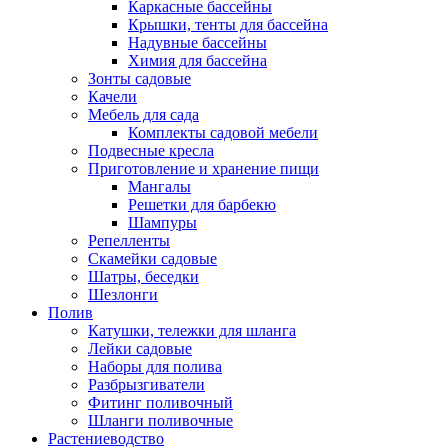
Каркасные бассейны
Крышки, тенты для бассейна
Надувные бассейны
Химия для бассейна
Зонты садовые
Качели
Мебель для сада
Комплекты садовой мебели
Подвесные кресла
Приготовление и хранение пищи
Мангалы
Решетки для барбекю
Шампуры
Репелленты
Скамейки садовые
Шатры, беседки
Шезлонги
Полив
Катушки, тележки для шланга
Лейки садовые
Наборы для полива
Разбрызгиватели
Фитинг поливочный
Шланги поливочные
Растениеводство