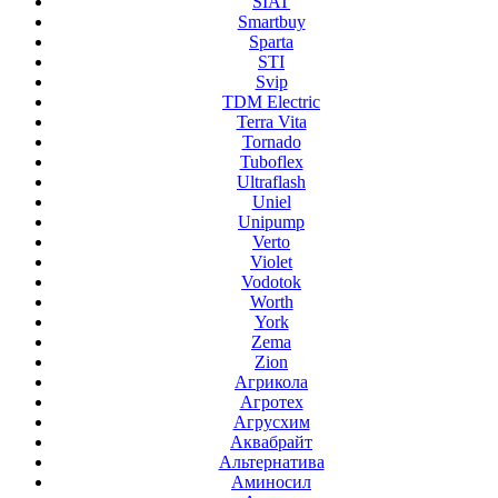
SIAT
Smartbuy
Sparta
STI
Svip
TDM Electric
Terra Vita
Tornado
Tuboflex
Ultraflash
Uniel
Unipump
Verto
Violet
Vodotok
Worth
York
Zema
Zion
Агрикола
Агротех
Агрусхим
Аквабрайт
Альтернатива
Аминосил