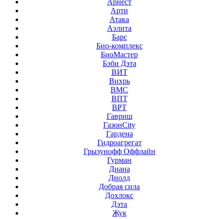
Арнест
Арти
Атака
Аэлита
Барс
Био-комплекс
БиоМастер
Бэби Дэта
ВИТ
Вихрь
ВМС
ВПТ
ВРТ
Гавриш
ГазонCity
Гардена
Гидроагрегат
Грызунофф Оффлайн
Гурман
Диана
Диолд
Добрая сила
Дохлокс
Дэта
Жук