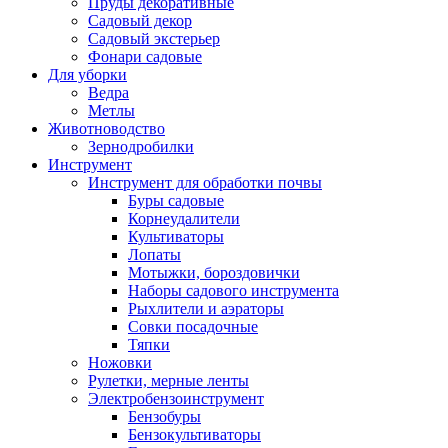
Пруды декоративные
Садовый декор
Садовый экстерьер
Фонари садовые
Для уборки
Ведра
Метлы
Животноводство
Зернодробилки
Инструмент
Инструмент для обработки почвы
Буры садовые
Корнеудалители
Культиваторы
Лопаты
Мотыжки, бороздовички
Наборы садового инструмента
Рыхлители и аэраторы
Совки посадочные
Тяпки
Ножовки
Рулетки, мерные ленты
Электробензоинструмент
Бензобуры
Бензокультиваторы