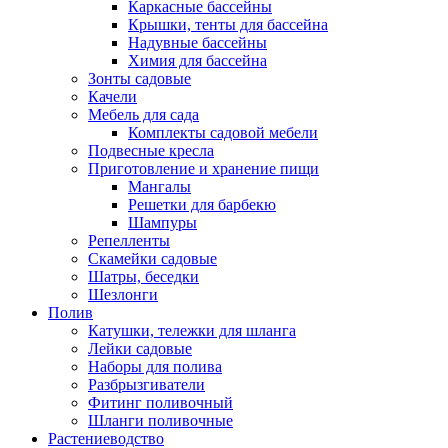
Каркасные бассейны
Крышки, тенты для бассейна
Надувные бассейны
Химия для бассейна
Зонты садовые
Качели
Мебель для сада
Комплекты садовой мебели
Подвесные кресла
Приготовление и хранение пищи
Мангалы
Решетки для барбекю
Шампуры
Репелленты
Скамейки садовые
Шатры, беседки
Шезлонги
Полив
Катушки, тележки для шланга
Лейки садовые
Наборы для полива
Разбрызгиватели
Фитинг поливочный
Шланги поливочные
Растениеводство