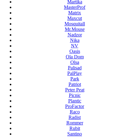
Martika
MasterProf
Matrix
Maxcut
Mosquitall
Mr.Mouse
Nadzor
Nika
NV
Oasis
Ola Dom
Olsa
Palisad
PalPlay
Park
Patriot
Peter Peat
Picnic
Plantic
ProFactor
Raco
Radist
Rommer
Rubit
Santino