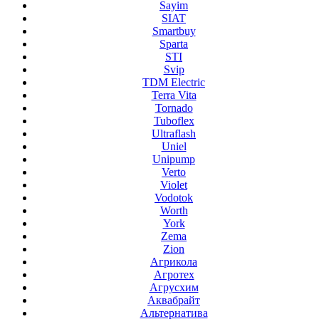
Sayim
SIAT
Smartbuy
Sparta
STI
Svip
TDM Electric
Terra Vita
Tornado
Tuboflex
Ultraflash
Uniel
Unipump
Verto
Violet
Vodotok
Worth
York
Zema
Zion
Агрикола
Агротех
Агрусхим
Аквабрайт
Альтернатива