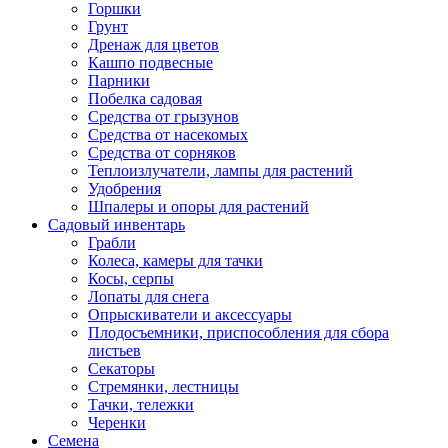
Горшки
Грунт
Дренаж для цветов
Кашпо подвесные
Парники
Побелка садовая
Средства от грызунов
Средства от насекомых
Средства от сорняков
Теплоизлучатели, лампы для растений
Удобрения
Шпалеры и опоры для растений
Садовый инвентарь
Грабли
Колеса, камеры для тачки
Косы, серпы
Лопаты для снега
Опрыскиватели и аксессуары
Плодосъемники, приспособления для сбора
листьев
Секаторы
Стремянки, лестницы
Тачки, тележки
Черенки
Семена