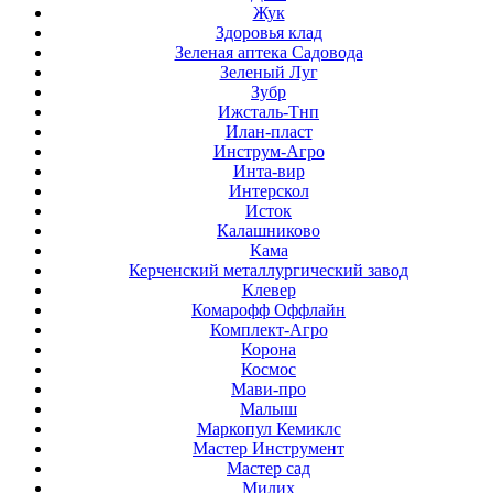
Жук
Здоровья клад
Зеленая аптека Садовода
Зеленый Луг
Зубр
Ижсталь-Тнп
Илан-пласт
Инструм-Агро
Инта-вир
Интерскол
Исток
Калашниково
Кама
Керченский металлургический завод
Клевер
Комарофф Оффлайн
Комплект-Агро
Корона
Космос
Мави-про
Малыш
Маркопул Кемиклс
Мастер Инструмент
Мастер сад
Милих