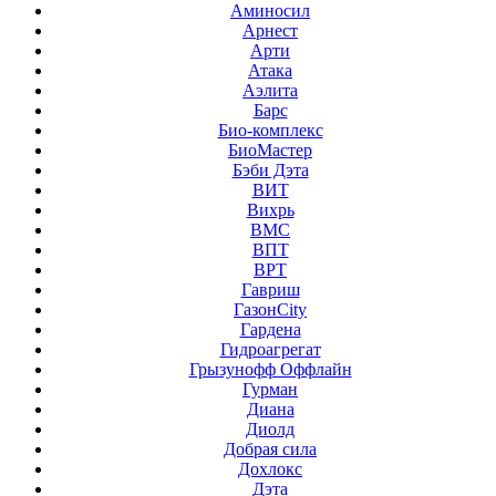
Аминосил
Арнест
Арти
Атака
Аэлита
Барс
Био-комплекс
БиоМастер
Бэби Дэта
ВИТ
Вихрь
ВМС
ВПТ
ВРТ
Гавриш
ГазонCity
Гардена
Гидроагрегат
Грызунофф Оффлайн
Гурман
Диана
Диолд
Добрая сила
Дохлокс
Дэта