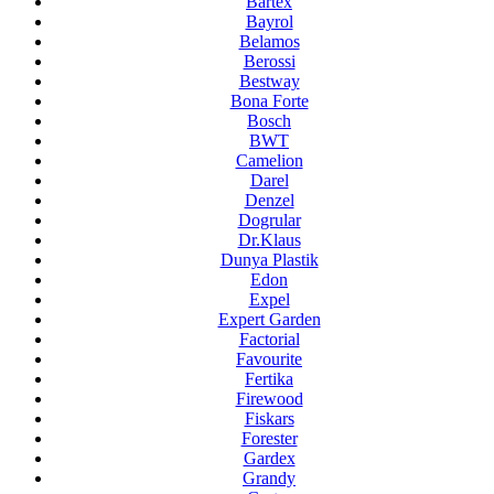
Bartex
Bayrol
Belamos
Berossi
Bestway
Bona Forte
Bosch
BWT
Camelion
Darel
Denzel
Dogrular
Dr.Klaus
Dunya Plastik
Edon
Expel
Expert Garden
Factorial
Favourite
Fertika
Firewood
Fiskars
Forester
Gardex
Grandy