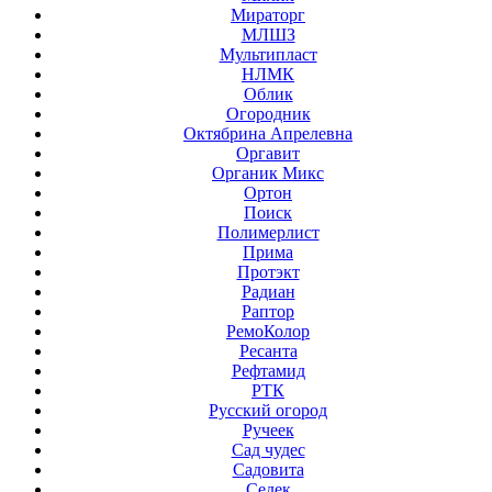
Мираторг
МЛШЗ
Мультипласт
НЛМК
Облик
Огородник
Октябрина Апрелевна
Оргавит
Органик Микс
Ортон
Поиск
Полимерлист
Прима
Протэкт
Радиан
Раптор
РемоКолор
Ресанта
Рефтамид
РТК
Русский огород
Ручеек
Сад чудес
Садовита
Седек