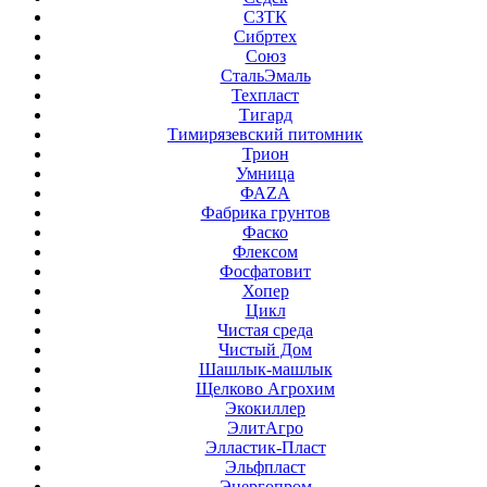
СЗТК
Сибртех
Союз
СтальЭмаль
Техпласт
Тигард
Тимирязевский питомник
Трион
Умница
ФАZА
Фабрика грунтов
Фаско
Флексом
Фосфатовит
Хопер
Цикл
Чистая среда
Чистый Дом
Шашлык-машлык
Щелково Агрохим
Экокиллер
ЭлитАгро
Элластик-Пласт
Эльфпласт
Энергопром