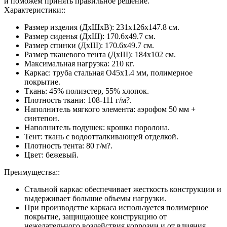
и поможем принять правильное решение.
Характеристики::
Размер изделия (ДхШхВ): 231х126х147.8 см.
Размер сиденья (ДхШ): 170.6х49.7 см.
Размер спинки (ДхШ): 170.6х49.7 см.
Размер тканевого тента (ДхШ): 184х102 см.
Максимальная нагрузка: 210 кг.
Каркас: труба стальная O45х1.4 мм, полимерное
покрытие.
Ткань: 45% полиэстер, 55% хлопок.
Плотность ткани: 108-111 г/м?.
Наполнитель мягкого элемента: аэрофом 50 мм +
синтепон.
Наполнитель подушек: крошка поролона.
Тент: ткань с водоотталкивающей отделкой.
Плотность тента: 80 г/м?.
Цвет: бежевый.
Преимущества::
Стальной каркас обеспечивает жесткость конструкции и
выдерживает большие объемы нагрузки.
При производстве каркаса используется полимерное
покрытие, защищающее конструкцию от
нежелательного воздействия коррозии и от влияния