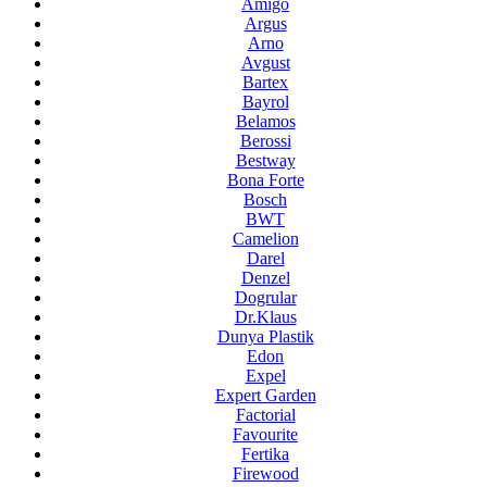
Amigo
Argus
Arno
Avgust
Bartex
Bayrol
Belamos
Berossi
Bestway
Bona Forte
Bosch
BWT
Camelion
Darel
Denzel
Dogrular
Dr.Klaus
Dunya Plastik
Edon
Expel
Expert Garden
Factorial
Favourite
Fertika
Firewood