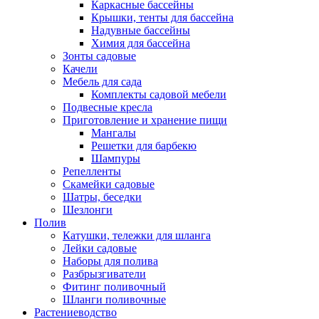
Каркасные бассейны
Крышки, тенты для бассейна
Надувные бассейны
Химия для бассейна
Зонты садовые
Качели
Мебель для сада
Комплекты садовой мебели
Подвесные кресла
Приготовление и хранение пищи
Мангалы
Решетки для барбекю
Шампуры
Репелленты
Скамейки садовые
Шатры, беседки
Шезлонги
Полив
Катушки, тележки для шланга
Лейки садовые
Наборы для полива
Разбрызгиватели
Фитинг поливочный
Шланги поливочные
Растениеводство