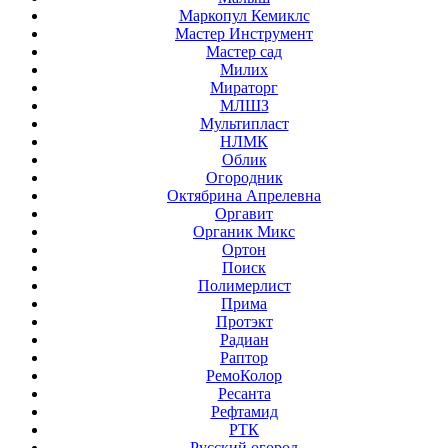
Маркопул Кемиклс
Мастер Инструмент
Мастер сад
Милих
Мираторг
МЛШЗ
Мультипласт
НЛМК
Облик
Огородник
Октябрина Апрелевна
Оргавит
Органик Микс
Ортон
Поиск
Полимерлист
Прима
Протэкт
Радиан
Раптор
РемоКолор
Ресанта
Рефтамид
РТК
Русский огород