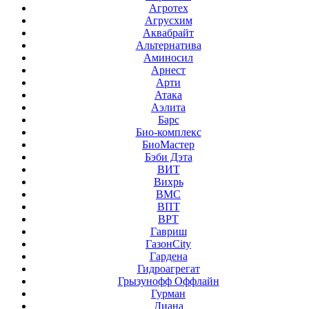
Агротех
Агрусхим
Аквабрайт
Альтернатива
Аминосил
Арнест
Арти
Атака
Аэлита
Барс
Био-комплекс
БиоМастер
Бэби Дэта
ВИТ
Вихрь
ВМС
ВПТ
ВРТ
Гавриш
ГазонCity
Гардена
Гидроагрегат
Грызунофф Оффлайн
Гурман
Диана