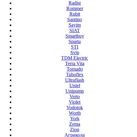
Radist
Rommer
Rubit
Santino
Sayim
SIAT
Smartbuy
Sparta
STI
Svip
TDM Electric
Terra Vita
Tornado
Tuboflex
Ultraflash
Uniel
Unipump
Verto
Violet
Vodotok
Worth
York
Zema
Zion
Агрикола