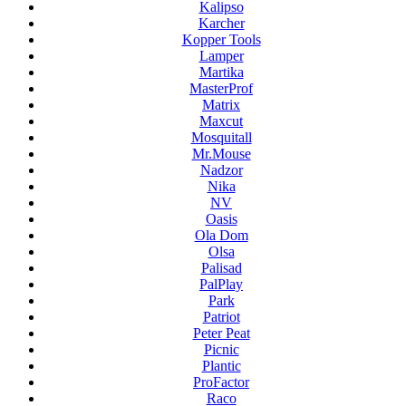
Kalipso
Karcher
Kopper Tools
Lamper
Martika
MasterProf
Matrix
Maxcut
Mosquitall
Mr.Mouse
Nadzor
Nika
NV
Oasis
Ola Dom
Olsa
Palisad
PalPlay
Park
Patriot
Peter Peat
Picnic
Plantic
ProFactor
Raco