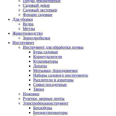
Пруды декоративные
Садовый декор
Садовый экстерьер
Фонари садовые
Для уборки
Ведра
Метлы
Животноводство
Зернодробилки
Инструмент
Инструмент для обработки почвы
Буры садовые
Корнеудалители
Культиваторы
Лопаты
Мотыжки, бороздовички
Наборы садового инструмента
Рыхлители и аэраторы
Совки посадочные
Тяпки
Ножовки
Рулетки, мерные ленты
Электробензоинструмент
Бензобуры
Бензокультиваторы