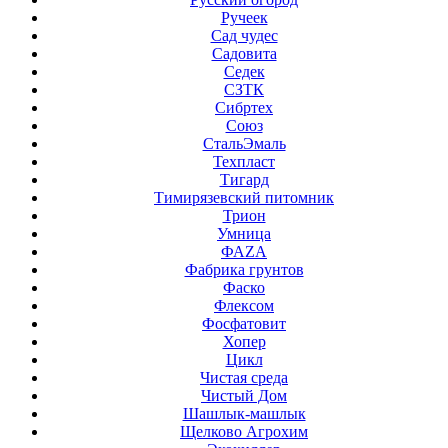
Ручеек
Сад чудес
Садовита
Седек
СЗТК
Сибртех
Союз
СтальЭмаль
Техпласт
Тигард
Тимирязевский питомник
Трион
Умница
ФАZА
Фабрика грунтов
Фаско
Флексом
Фосфатовит
Хопер
Цикл
Чистая среда
Чистый Дом
Шашлык-машлык
Щелково Агрохим