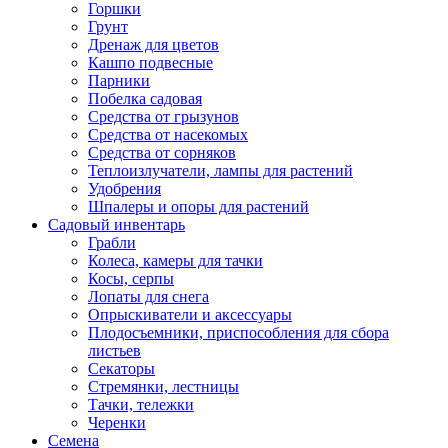
Горшки
Грунт
Дренаж для цветов
Кашпо подвесные
Парники
Побелка садовая
Средства от грызунов
Средства от насекомых
Средства от сорняков
Теплоизлучатели, лампы для растений
Удобрения
Шпалеры и опоры для растений
Садовый инвентарь
Грабли
Колеса, камеры для тачки
Косы, серпы
Лопаты для снега
Опрыскиватели и аксессуары
Плодосъемники, приспособления для сбора
листьев
Секаторы
Стремянки, лестницы
Тачки, тележки
Черенки
Семена