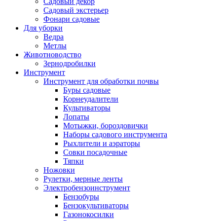
Садовый декор
Садовый экстерьер
Фонари садовые
Для уборки
Ведра
Метлы
Животноводство
Зернодробилки
Инструмент
Инструмент для обработки почвы
Буры садовые
Корнеудалители
Культиваторы
Лопаты
Мотыжки, бороздовички
Наборы садового инструмента
Рыхлители и аэраторы
Совки посадочные
Тяпки
Ножовки
Рулетки, мерные ленты
Электробензоинструмент
Бензобуры
Бензокультиваторы
Газонокосилки