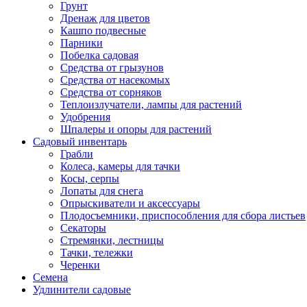
Грунт
Дренаж для цветов
Кашпо подвесные
Парники
Побелка садовая
Средства от грызунов
Средства от насекомых
Средства от сорняков
Теплоизлучатели, лампы для растений
Удобрения
Шпалеры и опоры для растений
Садовый инвентарь
Грабли
Колеса, камеры для тачки
Косы, серпы
Лопаты для снега
Опрыскиватели и аксессуары
Плодосъемники, приспособления для сбора листьев
Секаторы
Стремянки, лестницы
Тачки, тележки
Черенки
Семена
Удлинители садовые