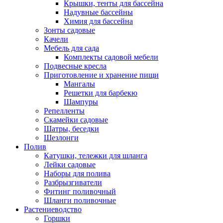
Крышки, тенты для бассейна
Надувные бассейны
Химия для бассейна
Зонты садовые
Качели
Мебель для сада
Комплекты садовой мебели
Подвесные кресла
Приготовление и хранение пищи
Мангалы
Решетки для барбекю
Шампуры
Репелленты
Скамейки садовые
Шатры, беседки
Шезлонги
Полив
Катушки, тележки для шланга
Лейки садовые
Наборы для полива
Разбрызгиватели
Фитинг поливочный
Шланги поливочные
Растениеводство
Горшки