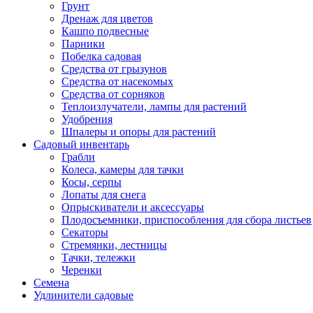
Грунт
Дренаж для цветов
Кашпо подвесные
Парники
Побелка садовая
Средства от грызунов
Средства от насекомых
Средства от сорняков
Теплоизлучатели, лампы для растений
Удобрения
Шпалеры и опоры для растений
Садовый инвентарь
Грабли
Колеса, камеры для тачки
Косы, серпы
Лопаты для снега
Опрыскиватели и аксессуары
Плодосъемники, приспособления для сбора листьев
Секаторы
Стремянки, лестницы
Тачки, тележки
Черенки
Семена
Удлинители садовые