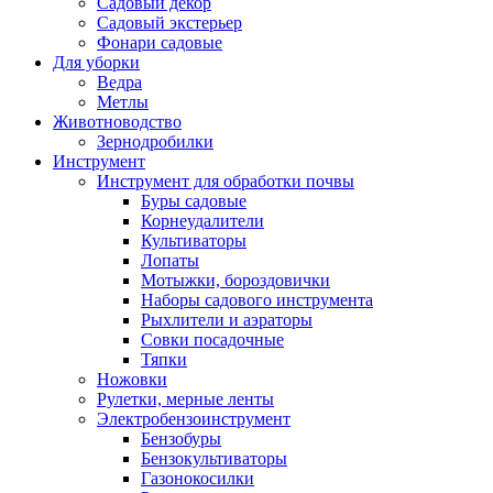
Садовый декор
Садовый экстерьер
Фонари садовые
Для уборки
Ведра
Метлы
Животноводство
Зернодробилки
Инструмент
Инструмент для обработки почвы
Буры садовые
Корнеудалители
Культиваторы
Лопаты
Мотыжки, бороздовички
Наборы садового инструмента
Рыхлители и аэраторы
Совки посадочные
Тяпки
Ножовки
Рулетки, мерные ленты
Электробензоинструмент
Бензобуры
Бензокультиваторы
Газонокосилки