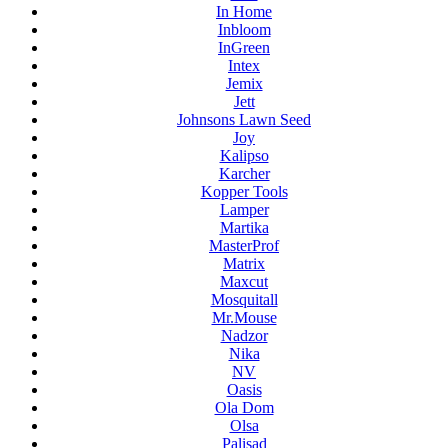
In Home
Inbloom
InGreen
Intex
Jemix
Jett
Johnsons Lawn Seed
Joy
Kalipso
Karcher
Kopper Tools
Lamper
Martika
MasterProf
Matrix
Maxcut
Mosquitall
Mr.Mouse
Nadzor
Nika
NV
Oasis
Ola Dom
Olsa
Palisad