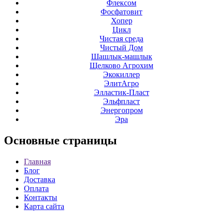
Флексом
Фосфатовит
Хопер
Цикл
Чистая среда
Чистый Дом
Шашлык-машлык
Щелково Агрохим
Экокиллер
ЭлитАгро
Элластик-Пласт
Эльфпласт
Энергопром
Эра
Основные
страницы
Главная
Блог
Доставка
Оплата
Контакты
Карта сайта