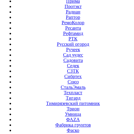
Прима
Протэкт
Радиан
Раптор
РемоКолор
Ресанта
Рефтамид
РТК
Русский огород
Ручеек
Сад чудес
Садовита
Седек
СЗТК
Сибртех
Союз
СтальЭмаль
Техпласт
Тигард
Тимирязевский питомник
Трион
Умница
ФАZА
Фабрика грунтов
Фаско