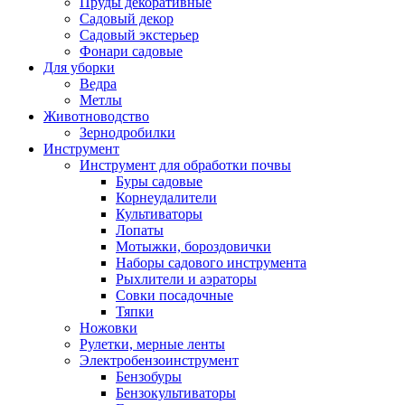
Пруды декоративные
Садовый декор
Садовый экстерьер
Фонари садовые
Для уборки
Ведра
Метлы
Животноводство
Зернодробилки
Инструмент
Инструмент для обработки почвы
Буры садовые
Корнеудалители
Культиваторы
Лопаты
Мотыжки, бороздовички
Наборы садового инструмента
Рыхлители и аэраторы
Совки посадочные
Тяпки
Ножовки
Рулетки, мерные ленты
Электробензоинструмент
Бензобуры
Бензокультиваторы