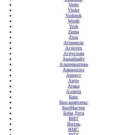
Verto
Violet
Vodotok
Worth
York
Zema
Zion
Агрикола
Агротех
Агрусхим
Аквабрайт
Альтернатива
Аминосил
Арнест
Арти
Атака
Аэлита
Барс
Био-комплекс
БиоМастер
Бэби Дэта
ВИТ
Вихрь
ВМС
ВПТ