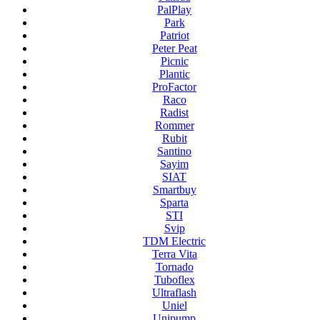
PalPlay
Park
Patriot
Peter Peat
Picnic
Plantic
ProFactor
Raco
Radist
Rommer
Rubit
Santino
Sayim
SIAT
Smartbuy
Sparta
STI
Svip
TDM Electric
Terra Vita
Tornado
Tuboflex
Ultraflash
Uniel
Unipump