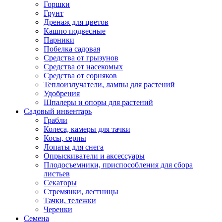
Горшки
Грунт
Дренаж для цветов
Кашпо подвесные
Парники
Побелка садовая
Средства от грызунов
Средства от насекомых
Средства от сорняков
Теплоизлучатели, лампы для растений
Удобрения
Шпалеры и опоры для растений
Садовый инвентарь
Грабли
Колеса, камеры для тачки
Косы, серпы
Лопаты для снега
Опрыскиватели и аксессуары
Плодосъемники, приспособления для сбора
листьев
Секаторы
Стремянки, лестницы
Тачки, тележки
Черенки
Семена