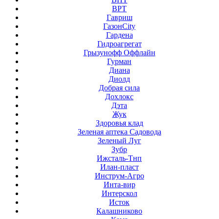
ВРТ
Гавриш
ГазонCity
Гардена
Гидроагрегат
Грызунофф Оффлайн
Гурман
Диана
Диолд
Добрая сила
Дохлокс
Дэта
Жук
Здоровья клад
Зеленая аптека Садовода
Зеленый Луг
Зубр
Ижсталь-Тнп
Илан-пласт
Инструм-Агро
Инта-вир
Интерскол
Исток
Калашниково