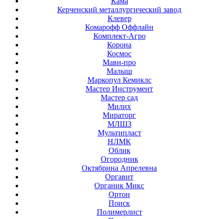
Кама
Керченский металлургический завод
Клевер
Комарофф Оффлайн
Комплект-Агро
Корона
Космос
Мави-про
Малыш
Маркопул Кемиклс
Мастер Инструмент
Мастер сад
Милих
Мираторг
МЛШЗ
Мультипласт
НЛМК
Облик
Огородник
Октябрина Апрелевна
Оргавит
Органик Микс
Ортон
Поиск
Полимерлист