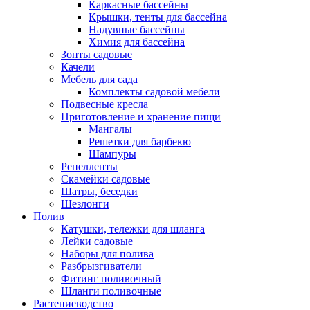
Каркасные бассейны
Крышки, тенты для бассейна
Надувные бассейны
Химия для бассейна
Зонты садовые
Качели
Мебель для сада
Комплекты садовой мебели
Подвесные кресла
Приготовление и хранение пищи
Мангалы
Решетки для барбекю
Шампуры
Репелленты
Скамейки садовые
Шатры, беседки
Шезлонги
Полив
Катушки, тележки для шланга
Лейки садовые
Наборы для полива
Разбрызгиватели
Фитинг поливочный
Шланги поливочные
Растениеводство