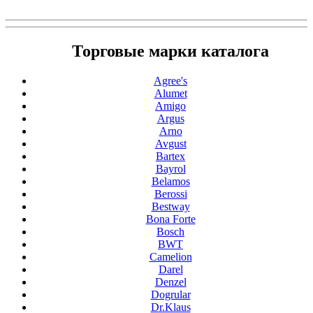
Торговые марки каталога
Agree's
Alumet
Amigo
Argus
Arno
Avgust
Bartex
Bayrol
Belamos
Berossi
Bestway
Bona Forte
Bosch
BWT
Camelion
Darel
Denzel
Dogrular
Dr.Klaus