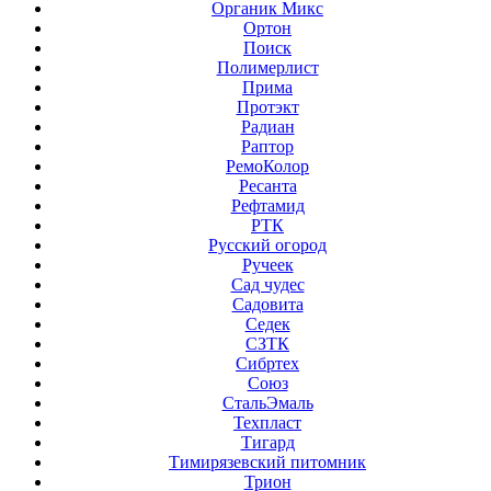
Органик Микс
Ортон
Поиск
Полимерлист
Прима
Протэкт
Радиан
Раптор
РемоКолор
Ресанта
Рефтамид
РТК
Русский огород
Ручеек
Сад чудес
Садовита
Седек
СЗТК
Сибртех
Союз
СтальЭмаль
Техпласт
Тигард
Тимирязевский питомник
Трион