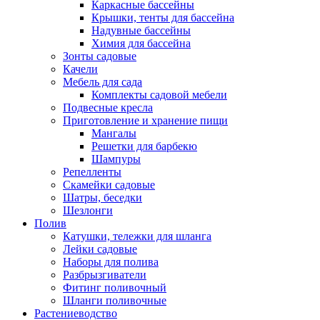
Каркасные бассейны
Крышки, тенты для бассейна
Надувные бассейны
Химия для бассейна
Зонты садовые
Качели
Мебель для сада
Комплекты садовой мебели
Подвесные кресла
Приготовление и хранение пищи
Мангалы
Решетки для барбекю
Шампуры
Репелленты
Скамейки садовые
Шатры, беседки
Шезлонги
Полив
Катушки, тележки для шланга
Лейки садовые
Наборы для полива
Разбрызгиватели
Фитинг поливочный
Шланги поливочные
Растениеводство