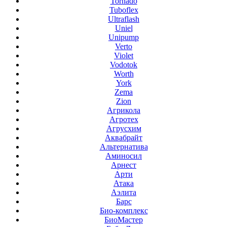
Tornado
Tuboflex
Ultraflash
Uniel
Unipump
Verto
Violet
Vodotok
Worth
York
Zema
Zion
Агрикола
Агротех
Агрусхим
Аквабрайт
Альтернатива
Аминосил
Арнест
Арти
Атака
Аэлита
Барс
Био-комплекс
БиоМастер