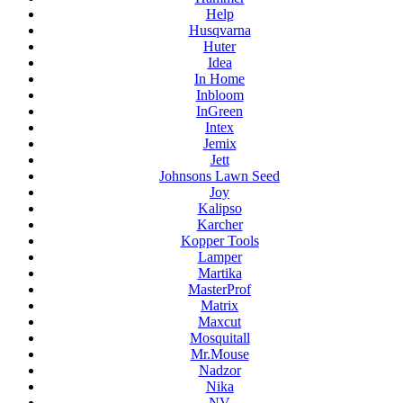
Help
Husqvarna
Huter
Idea
In Home
Inbloom
InGreen
Intex
Jemix
Jett
Johnsons Lawn Seed
Joy
Kalipso
Karcher
Kopper Tools
Lamper
Martika
MasterProf
Matrix
Maxcut
Mosquitall
Mr.Mouse
Nadzor
Nika
NV