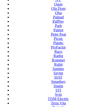
Oasis
Ola Dom
Olsa
Palisad
PalPlay
Park
Patriot
Peter Peat
Picnic
Plantic
ProFactor
Raco
Radist
Rommer
Rubit
Santino
Sayim
SIAT
Smartbuy
Sparta
STI
Svip
TDM Electric
Terra Vita