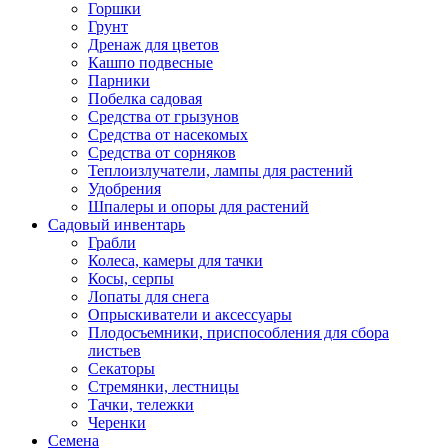
Горшки
Грунт
Дренаж для цветов
Кашпо подвесные
Парники
Побелка садовая
Средства от грызунов
Средства от насекомых
Средства от сорняков
Теплоизлучатели, лампы для растений
Удобрения
Шпалеры и опоры для растений
Садовый инвентарь
Грабли
Колеса, камеры для тачки
Косы, серпы
Лопаты для снега
Опрыскиватели и аксессуары
Плодосъемники, приспособления для сбора
листьев
Секаторы
Стремянки, лестницы
Тачки, тележки
Черенки
Семена