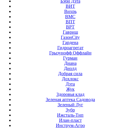
Бэби Дэта
ВИТ
Вихрь
ВМС
ВПТ
ВРТ
Гавриш
ГазонCity
Гардена
Гидроагрегат
Грызунофф Оффлайн
Гурман
Диана
Диолд
Добрая сила
Дохлокс
Дэта
Жук
Здоровья клад
Зеленая аптека Садовода
Зеленый Луг
Зубр
Ижсталь-Тнп
Илан-пласт
Инструм-Агро