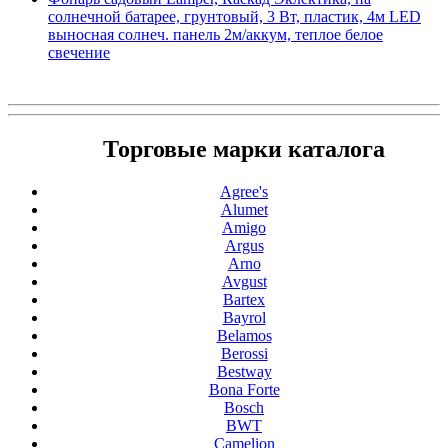
солнечной батарее, грунтовый, 3 Вт, пластик, 4м LED
выносная солнеч. панель 2м/аккум, теплое белое
свечение
Торговые марки каталога
Agree's
Alumet
Amigo
Argus
Arno
Avgust
Bartex
Bayrol
Belamos
Berossi
Bestway
Bona Forte
Bosch
BWT
Camelion