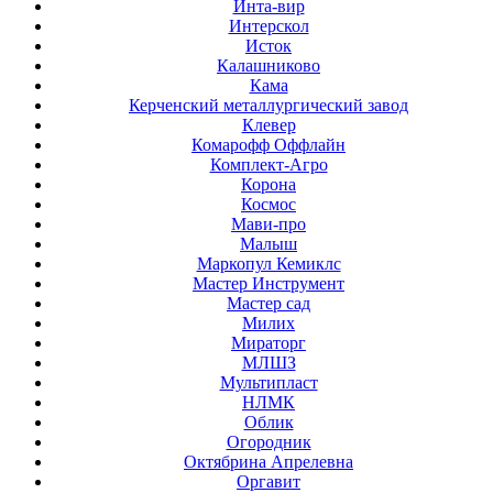
Инта-вир
Интерскол
Исток
Калашниково
Кама
Керченский металлургический завод
Клевер
Комарофф Оффлайн
Комплект-Агро
Корона
Космос
Мави-про
Малыш
Маркопул Кемиклс
Мастер Инструмент
Мастер сад
Милих
Мираторг
МЛШЗ
Мультипласт
НЛМК
Облик
Огородник
Октябрина Апрелевна
Оргавит