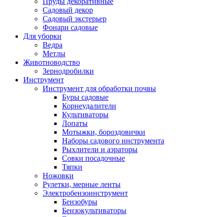
Пруды декоративные
Садовый декор
Садовый экстерьер
Фонари садовые
Для уборки
Ведра
Метлы
Животноводство
Зернодробилки
Инструмент
Инструмент для обработки почвы
Буры садовые
Корнеудалители
Культиваторы
Лопаты
Мотыжки, бороздовички
Наборы садового инструмента
Рыхлители и аэраторы
Совки посадочные
Тяпки
Ножовки
Рулетки, мерные ленты
Электробензоинструмент
Бензобуры
Бензокультиваторы