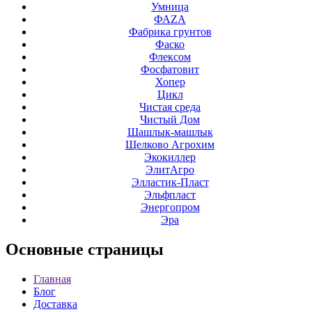
Умница
ФАZА
Фабрика грунтов
Фаско
Флексом
Фосфатовит
Хопер
Цикл
Чистая среда
Чистый Дом
Шашлык-машлык
Щелково Агрохим
Экокиллер
ЭлитАгро
Элластик-Пласт
Эльфпласт
Энергопром
Эра
Основные
страницы
Главная
Блог
Доставка