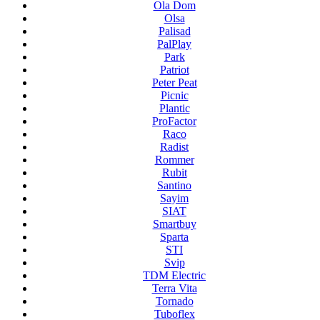
Ola Dom
Olsa
Palisad
PalPlay
Park
Patriot
Peter Peat
Picnic
Plantic
ProFactor
Raco
Radist
Rommer
Rubit
Santino
Sayim
SIAT
Smartbuy
Sparta
STI
Svip
TDM Electric
Terra Vita
Tornado
Tuboflex