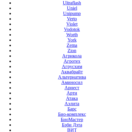
Ultraflash
Uniel
Unipump
Verto
Violet
Vodotok
Worth
York
Zema
Zion
Агрикола
Агротех
Агрусхим
Аквабрайт
Альтернатива
Аминосил
Арнест
Арти
Атака
Аэлита
Барс
Био-комплекс
БиоМастер
Бэби Дэта
ВИТ