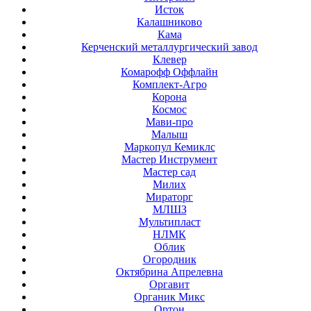
Исток
Калашниково
Кама
Керченский металлургический завод
Клевер
Комарофф Оффлайн
Комплект-Агро
Корона
Космос
Мави-про
Малыш
Маркопул Кемиклс
Мастер Инструмент
Мастер сад
Милих
Мираторг
МЛШЗ
Мультипласт
НЛМК
Облик
Огородник
Октябрина Апрелевна
Оргавит
Органик Микс
Ортон