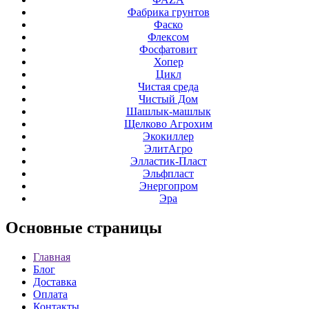
Фабрика грунтов
Фаско
Флексом
Фосфатовит
Хопер
Цикл
Чистая среда
Чистый Дом
Шашлык-машлык
Щелково Агрохим
Экокиллер
ЭлитАгро
Элластик-Пласт
Эльфпласт
Энергопром
Эра
Основные
страницы
Главная
Блог
Доставка
Оплата
Контакты