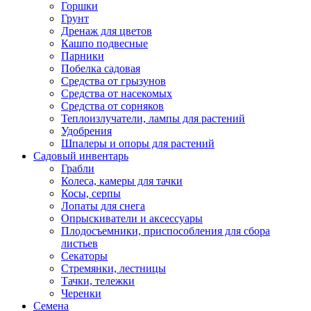
Горшки
Грунт
Дренаж для цветов
Кашпо подвесные
Парники
Побелка садовая
Средства от грызунов
Средства от насекомых
Средства от сорняков
Теплоизлучатели, лампы для растений
Удобрения
Шпалеры и опоры для растений
Садовый инвентарь
Грабли
Колеса, камеры для тачки
Косы, серпы
Лопаты для снега
Опрыскиватели и аксессуары
Плодосъемники, приспособления для сбора
листьев
Секаторы
Стремянки, лестницы
Тачки, тележки
Черенки
Семена