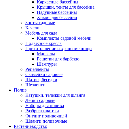
Каркасные бассейны
Крышки, тенты для бассейна
Надувные бассейны
Химия для бассейна
Зонты садовые
Качели
Мебель для сада
Комплекты садовой мебели
Подвесные кресла
Приготовление и хранение пищи
Мангалы
Решетки для барбекю
Шампуры
Репелленты
Скамейки садовые
Шатры, беседки
Шезлонги
Полив
Катушки, тележки для шланга
Лейки садовые
Наборы для полива
Разбрызгиватели
Фитинг поливочный
Шланги поливочные
Растениеводство