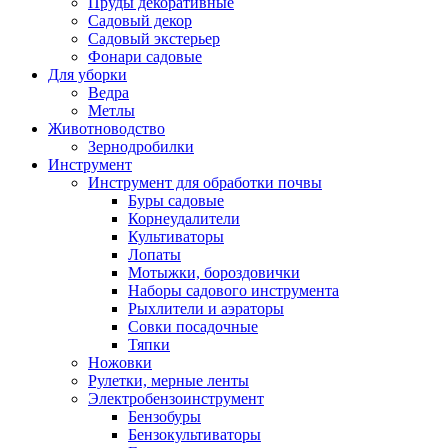
Пруды декоративные
Садовый декор
Садовый экстерьер
Фонари садовые
Для уборки
Ведра
Метлы
Животноводство
Зернодробилки
Инструмент
Инструмент для обработки почвы
Буры садовые
Корнеудалители
Культиваторы
Лопаты
Мотыжки, бороздовички
Наборы садового инструмента
Рыхлители и аэраторы
Совки посадочные
Тяпки
Ножовки
Рулетки, мерные ленты
Электробензоинструмент
Бензобуры
Бензокультиваторы