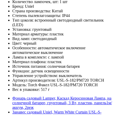
Количество лампочек, шт: 1 шт
Бренд: Uniel
Страна производства: Китай
Степень пылевлагозащиты: IP44
Тип цоколя: встроенный светодиодный светильник
(LED)
Установка: грунтовый
Материал арматуры: пластик
Вид ламп: светодиодный
Цвет: черный
Особенности: автоматическое включение
автоматическое выключение
Лампа в комплекте: с лампой
Материал плафона: пластик
Источник питания: солнечная батарея
Функции: датчик освещенности
Управление устройством: выключатель
Артикул производителя: USL-S-182/PM720 TORCH
Модель: Torch Факел USL-S-182/PM720 TORCH
Вес в упаковке: 517 г
Фонарь садовый Lamper, Каскад Керосиновая Лампа, на
солнечной батарее, грунтовый, 3 Вт, пластик, панель1м/
аккум, 2реж
Занавес садовый Uniel, Warm White Curtain USL-S-