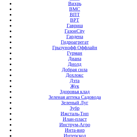
Вихрь
ВМС
ВПТ
ВРТ
Гавриш
ГазонCity
Гардена
Гидроагрегат
Грызунофф Оффлайн
Гурман
Диана
Диолд
Добрая сила
Дохлокс
Дэта
Жук
Здоровья клад
Зеленая аптека Садовода
Зеленый Луг
Зубр
Ижсталь-Тнп
Илан-пласт
Инструм-Агро
Инта-вир
Интерскол