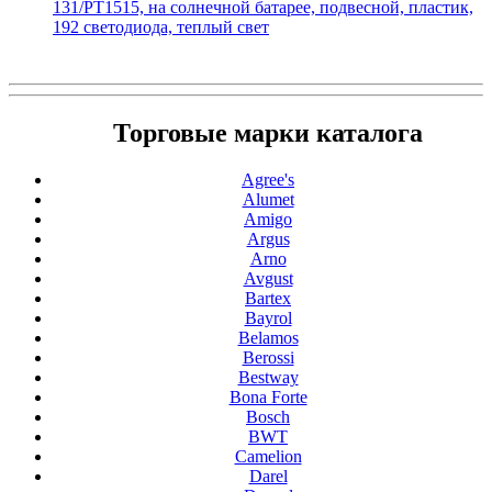
131/PT1515, на солнечной батарее, подвесной, пластик,
192 светодиода, теплый свет
Торговые марки каталога
Agree's
Alumet
Amigo
Argus
Arno
Avgust
Bartex
Bayrol
Belamos
Berossi
Bestway
Bona Forte
Bosch
BWT
Camelion
Darel