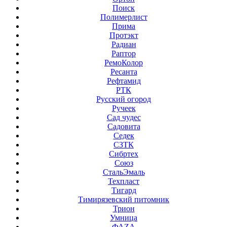
Поиск
Полимерлист
Прима
Протэкт
Радиан
Раптор
РемоКолор
Ресанта
Рефтамид
РТК
Русский огород
Ручеек
Сад чудес
Садовита
Седек
СЗТК
Сибртех
Союз
СтальЭмаль
Техпласт
Тигард
Тимирязевский питомник
Трион
Умница
ФАZА