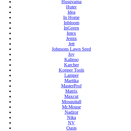
Husqvarna
Huter
Idea
In Home
Inbloom
InGreen
Intex
Jemix
Jett
Johnsons Lawn Seed
Joy
Kalipso
Karcher
Kopper Tools
Lamper
Martika
MasterProf
Matrix
Maxcut
Mosquitall
Mr.Mouse
Nadzor
Nika
NV
Oasis