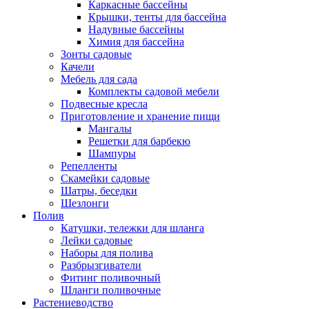
Каркасные бассейны
Крышки, тенты для бассейна
Надувные бассейны
Химия для бассейна
Зонты садовые
Качели
Мебель для сада
Комплекты садовой мебели
Подвесные кресла
Приготовление и хранение пищи
Мангалы
Решетки для барбекю
Шампуры
Репелленты
Скамейки садовые
Шатры, беседки
Шезлонги
Полив
Катушки, тележки для шланга
Лейки садовые
Наборы для полива
Разбрызгиватели
Фитинг поливочный
Шланги поливочные
Растениеводство