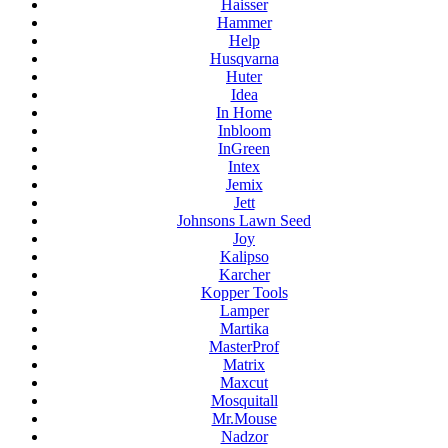
Haisser
Hammer
Help
Husqvarna
Huter
Idea
In Home
Inbloom
InGreen
Intex
Jemix
Jett
Johnsons Lawn Seed
Joy
Kalipso
Karcher
Kopper Tools
Lamper
Martika
MasterProf
Matrix
Maxcut
Mosquitall
Mr.Mouse
Nadzor