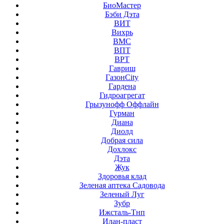
БиоМастер
Бэби Дэта
ВИТ
Вихрь
ВМС
ВПТ
ВРТ
Гавриш
ГазонCity
Гардена
Гидроагрегат
Грызунофф Оффлайн
Гурман
Диана
Диолд
Добрая сила
Дохлокс
Дэта
Жук
Здоровья клад
Зеленая аптека Садовода
Зеленый Луг
Зубр
Ижсталь-Тнп
Илан-пласт