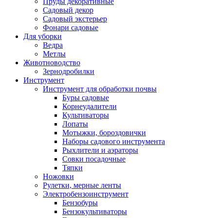
Пруды декоративные
Садовый декор
Садовый экстерьер
Фонари садовые
Для уборки
Ведра
Метлы
Животноводство
Зернодробилки
Инструмент
Инструмент для обработки почвы
Буры садовые
Корнеудалители
Культиваторы
Лопаты
Мотыжки, бороздовички
Наборы садового инструмента
Рыхлители и аэраторы
Совки посадочные
Тяпки
Ножовки
Рулетки, мерные ленты
Электробензоинструмент
Бензобуры
Бензокультиваторы