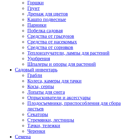
Горшки
Грунт
Дренаж для цветов
Кашпо подвесные
Парники
Побелка садовая
Средства от грызунов
Средства от насекомых
Средства от сорняков
Теплоизлучатели, лампы для растений
Удобрения
Шпалеры и опоры для растений
Садовый инвентарь
Грабли
Колеса, камеры для тачки
Косы, серпы
Лопаты для снега
Опрыскиватели и аксессуары
Плодосъемники, приспособления для сбора
листьев
Секаторы
Стремянки, лестницы
Тачки, тележки
Черенки
Семена