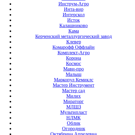
Инструм-Агро
Инта-вир
Интерскол
Исток
Калашниково
Кама
Керченский металлургический завод
Клевер
Комарофф Оффлайн
Комплект-Агро
Корона
Космос
Мави-про
Малыш
Маркопул Кемиклс
Мастер Инструмент
Мастер сад
Милих
Мираторг
МЛШЗ
Мультипласт
НЛМК
Облик
Огородник
Октябрина Апрелевна