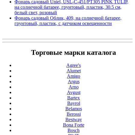
Фонарь садовый Uniel, USL-C-451/PT305 PINK TULIP,
на солнечной батарее, грунтовый, пластик, 30.5 см,
белый свет, розовый
Фонарь садовый Облик, 409, на солнечной батарее,
грунтовый, пластик, с датчиком освещенности
Торговые марки каталога
Agree's
Alumet
Amigo
Argus
Arno
Avgust
Bartex
Bayrol
Belamos
Berossi
Bestway
Bona Forte
Bosch