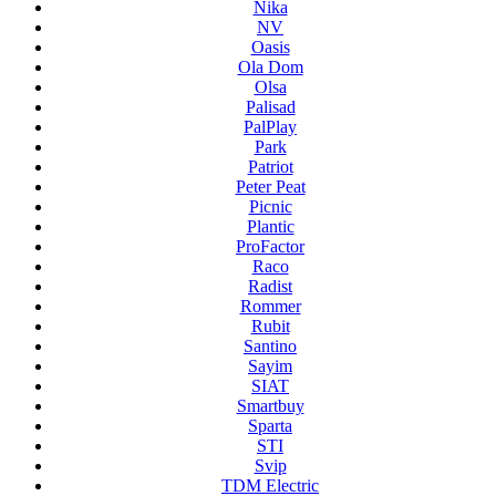
Nika
NV
Oasis
Ola Dom
Olsa
Palisad
PalPlay
Park
Patriot
Peter Peat
Picnic
Plantic
ProFactor
Raco
Radist
Rommer
Rubit
Santino
Sayim
SIAT
Smartbuy
Sparta
STI
Svip
TDM Electric