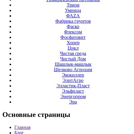
Трион
Умница
ФАZА
Фабрика грунтов
Фаско
Флексом
Фосфатовит
Хопер
Цикл
Чистая среда
Чистый Дом
Шашлык-машлык
Щелково Агрохим
Экокиллер
ЭлитАгро
Элластик-Пласт
Эльфпласт
Энергопром
Эра
Основные
страницы
Главная
Блог