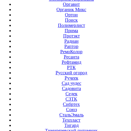
Оргавит
Органик Микс
Ортон
Поиск
Полимерлист
Прима
Протэкт
Радиан
Раптор
РемоКолор
Ресанта
Рефтамид
РТК
Русский огород
Ручеек
Сад чудес
Садовита
Седек
СЗТК
Сибртех
Союз
СтальЭмаль
Техпласт
Тигард
Тимирязевский питомник