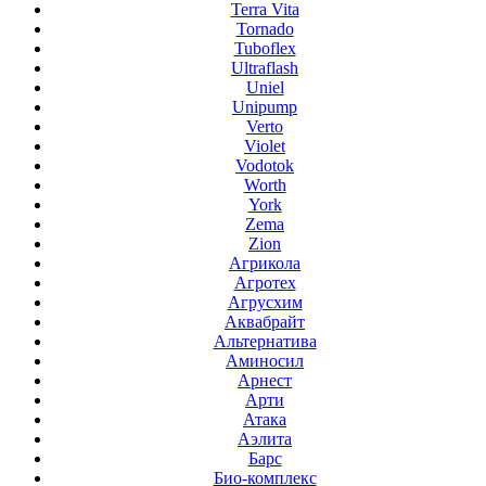
Terra Vita
Tornado
Tuboflex
Ultraflash
Uniel
Unipump
Verto
Violet
Vodotok
Worth
York
Zema
Zion
Агрикола
Агротех
Агрусхим
Аквабрайт
Альтернатива
Аминосил
Арнест
Арти
Атака
Аэлита
Барс
Био-комплекс