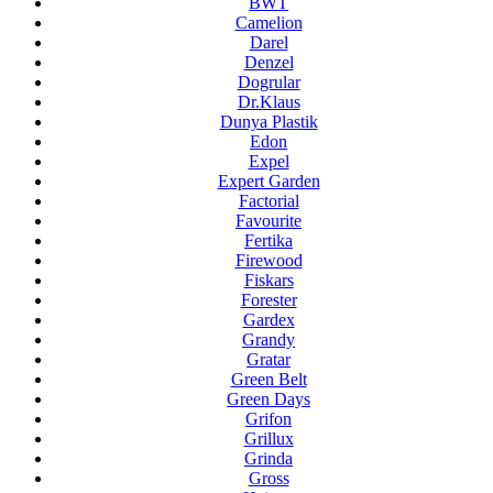
BWT
Camelion
Darel
Denzel
Dogrular
Dr.Klaus
Dunya Plastik
Edon
Expel
Expert Garden
Factorial
Favourite
Fertika
Firewood
Fiskars
Forester
Gardex
Grandy
Gratar
Green Belt
Green Days
Grifon
Grillux
Grinda
Gross