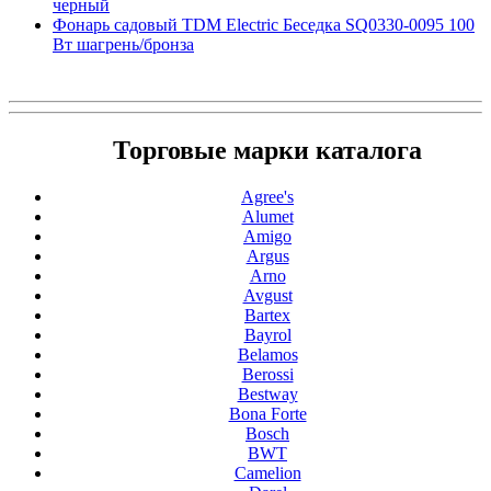
черный
Фонарь садовый TDM Electric Беседка SQ0330-0095 100
Вт шагрень/бронза
Торговые марки каталога
Agree's
Alumet
Amigo
Argus
Arno
Avgust
Bartex
Bayrol
Belamos
Berossi
Bestway
Bona Forte
Bosch
BWT
Camelion