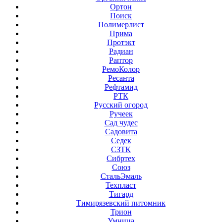
Ортон
Поиск
Полимерлист
Прима
Протэкт
Радиан
Раптор
РемоКолор
Ресанта
Рефтамид
РТК
Русский огород
Ручеек
Сад чудес
Садовита
Седек
СЗТК
Сибртех
Союз
СтальЭмаль
Техпласт
Тигард
Тимирязевский питомник
Трион
Умница