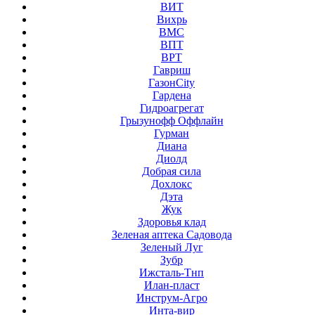
ВИТ
Вихрь
ВМС
ВПТ
ВРТ
Гавриш
ГазонCity
Гардена
Гидроагрегат
Грызунофф Оффлайн
Гурман
Диана
Диолд
Добрая сила
Дохлокс
Дэта
Жук
Здоровья клад
Зеленая аптека Садовода
Зеленый Луг
Зубр
Ижсталь-Тнп
Илан-пласт
Инструм-Агро
Инта-вир