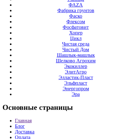
ФАZА
Фабрика грунтов
Фаско
Флексом
Фосфатовит
Хопер
Цикл
Чистая среда
Чистый Дом
Шашлык-машлык
Щелково Агрохим
Экокиллер
ЭлитАгро
Элластик-Пласт
Эльфпласт
Энергопром
Эра
Основные
страницы
Главная
Блог
Доставка
Оплата