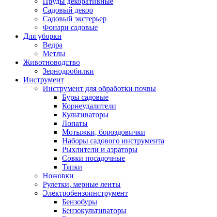
Пруды декоративные
Садовый декор
Садовый экстерьер
Фонари садовые
Для уборки
Ведра
Метлы
Животноводство
Зернодробилки
Инструмент
Инструмент для обработки почвы
Буры садовые
Корнеудалители
Культиваторы
Лопаты
Мотыжки, бороздовички
Наборы садового инструмента
Рыхлители и аэраторы
Совки посадочные
Тяпки
Ножовки
Рулетки, мерные ленты
Электробензоинструмент
Бензобуры
Бензокультиваторы