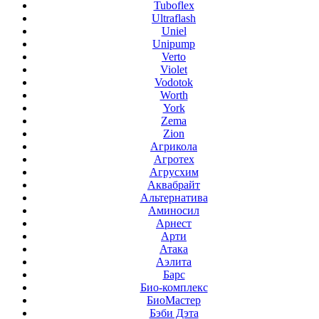
Tuboflex
Ultraflash
Uniel
Unipump
Verto
Violet
Vodotok
Worth
York
Zema
Zion
Агрикола
Агротех
Агрусхим
Аквабрайт
Альтернатива
Аминосил
Арнест
Арти
Атака
Аэлита
Барс
Био-комплекс
БиоМастер
Бэби Дэта