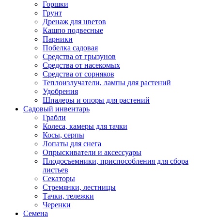
Горшки
Грунт
Дренаж для цветов
Кашпо подвесные
Парники
Побелка садовая
Средства от грызунов
Средства от насекомых
Средства от сорняков
Теплоизлучатели, лампы для растений
Удобрения
Шпалеры и опоры для растений
Садовый инвентарь
Грабли
Колеса, камеры для тачки
Косы, серпы
Лопаты для снега
Опрыскиватели и аксессуары
Плодосъемники, приспособления для сбора
листьев
Секаторы
Стремянки, лестницы
Тачки, тележки
Черенки
Семена