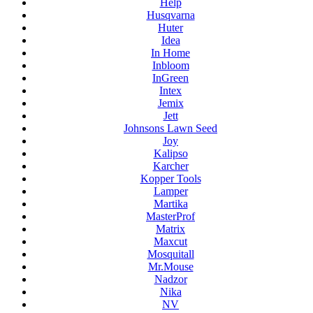
Help
Husqvarna
Huter
Idea
In Home
Inbloom
InGreen
Intex
Jemix
Jett
Johnsons Lawn Seed
Joy
Kalipso
Karcher
Kopper Tools
Lamper
Martika
MasterProf
Matrix
Maxcut
Mosquitall
Mr.Mouse
Nadzor
Nika
NV