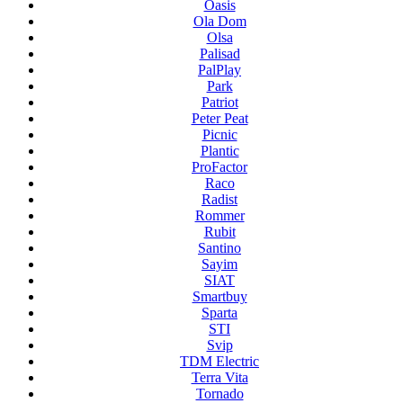
Oasis
Ola Dom
Olsa
Palisad
PalPlay
Park
Patriot
Peter Peat
Picnic
Plantic
ProFactor
Raco
Radist
Rommer
Rubit
Santino
Sayim
SIAT
Smartbuy
Sparta
STI
Svip
TDM Electric
Terra Vita
Tornado