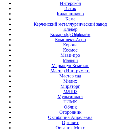
Интерскол
Исток
Калашниково
Кама
Керченский металлургический завод
Клевер
Комарофф Оффлайн
Комплект-Агро
Корона
Космос
Мави-про
Малыш
Маркопул Кемиклс
Мастер Инструмент
Мастер сад
Милих
Мираторг
МЛШЗ
Мультипласт
НЛМК
Облик
Огородник
Октябрина Апрелевна
Оргавит
Органик Микс