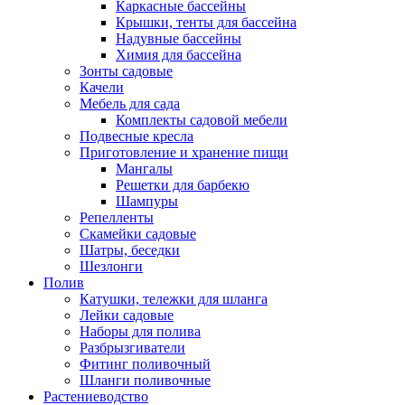
Каркасные бассейны
Крышки, тенты для бассейна
Надувные бассейны
Химия для бассейна
Зонты садовые
Качели
Мебель для сада
Комплекты садовой мебели
Подвесные кресла
Приготовление и хранение пищи
Мангалы
Решетки для барбекю
Шампуры
Репелленты
Скамейки садовые
Шатры, беседки
Шезлонги
Полив
Катушки, тележки для шланга
Лейки садовые
Наборы для полива
Разбрызгиватели
Фитинг поливочный
Шланги поливочные
Растениеводство