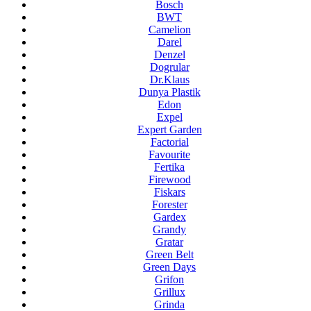
Bosch
BWT
Camelion
Darel
Denzel
Dogrular
Dr.Klaus
Dunya Plastik
Edon
Expel
Expert Garden
Factorial
Favourite
Fertika
Firewood
Fiskars
Forester
Gardex
Grandy
Gratar
Green Belt
Green Days
Grifon
Grillux
Grinda