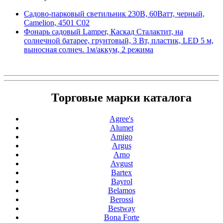
Садово-парковый светильник 230В, 60Ватт, черный,
Camelion, 4501 С02
Фонарь садовый Lamper, Каскад Сталактит, на
солнечной батарее, грунтовый, 3 Вт, пластик, LED 5 м,
выносная солнеч. 1м/аккум, 2 режима
Торговые марки каталога
Agree's
Alumet
Amigo
Argus
Arno
Avgust
Bartex
Bayrol
Belamos
Berossi
Bestway
Bona Forte