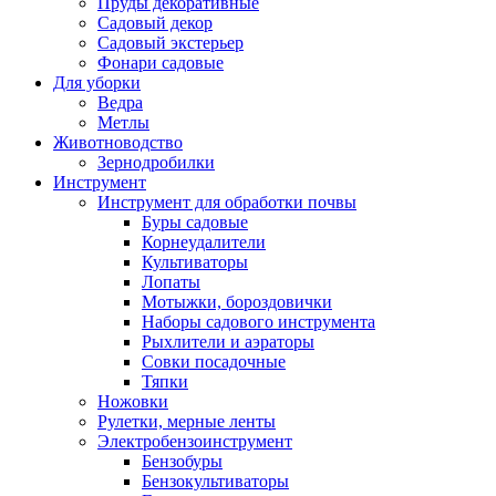
Пруды декоративные
Садовый декор
Садовый экстерьер
Фонари садовые
Для уборки
Ведра
Метлы
Животноводство
Зернодробилки
Инструмент
Инструмент для обработки почвы
Буры садовые
Корнеудалители
Культиваторы
Лопаты
Мотыжки, бороздовички
Наборы садового инструмента
Рыхлители и аэраторы
Совки посадочные
Тяпки
Ножовки
Рулетки, мерные ленты
Электробензоинструмент
Бензобуры
Бензокультиваторы