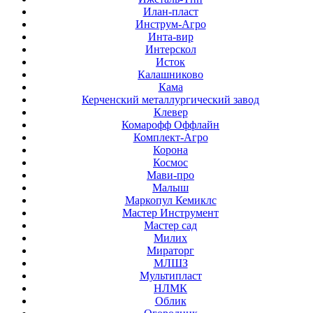
Илан-пласт
Инструм-Агро
Инта-вир
Интерскол
Исток
Калашниково
Кама
Керченский металлургический завод
Клевер
Комарофф Оффлайн
Комплект-Агро
Корона
Космос
Мави-про
Малыш
Маркопул Кемиклс
Мастер Инструмент
Мастер сад
Милих
Мираторг
МЛШЗ
Мультипласт
НЛМК
Облик