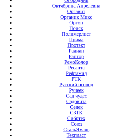
Огородник
Октябрина Апрелевна
Оргавит
Органик Микс
Ортон
Поиск
Полимерлист
Прима
Протэкт
Радиан
Раптор
РемоКолор
Ресанта
Рефтамид
РТК
Русский огород
Ручеек
Сад чудес
Садовита
Седек
СЗТК
Сибртех
Союз
СтальЭмаль
Техпласт