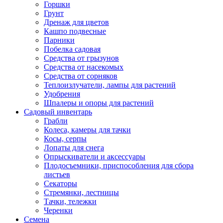
Горшки
Грунт
Дренаж для цветов
Кашпо подвесные
Парники
Побелка садовая
Средства от грызунов
Средства от насекомых
Средства от сорняков
Теплоизлучатели, лампы для растений
Удобрения
Шпалеры и опоры для растений
Садовый инвентарь
Грабли
Колеса, камеры для тачки
Косы, серпы
Лопаты для снега
Опрыскиватели и аксессуары
Плодосъемники, приспособления для сбора
листьев
Секаторы
Стремянки, лестницы
Тачки, тележки
Черенки
Семена