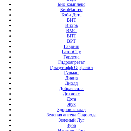
Био-комплекс
БиоМастер
Бэби Дэта
ВИТ
Вихрь
ВМС
ВПТ
ВРТ
Гавриш
ГазонCity
Гардена
Гидроагрегат
Грызунофф Оффлайн
Гурман
Диана
Диолд
Добрая сила
Дохлокс
Дэта
Жук
Здоровья клад
Зеленая аптека Садовода
Зеленый Луг
Зубр
Ижсталь-Тнп