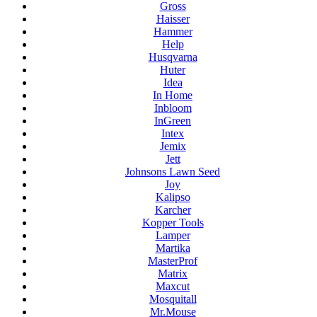
Gross
Haisser
Hammer
Help
Husqvarna
Huter
Idea
In Home
Inbloom
InGreen
Intex
Jemix
Jett
Johnsons Lawn Seed
Joy
Kalipso
Karcher
Kopper Tools
Lamper
Martika
MasterProf
Matrix
Maxcut
Mosquitall
Mr.Mouse