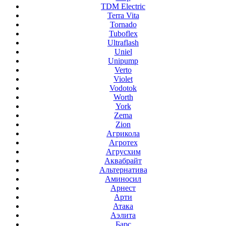
TDM Electric
Terra Vita
Tornado
Tuboflex
Ultraflash
Uniel
Unipump
Verto
Violet
Vodotok
Worth
York
Zema
Zion
Агрикола
Агротех
Агрусхим
Аквабрайт
Альтернатива
Аминосил
Арнест
Арти
Атака
Аэлита
Барс