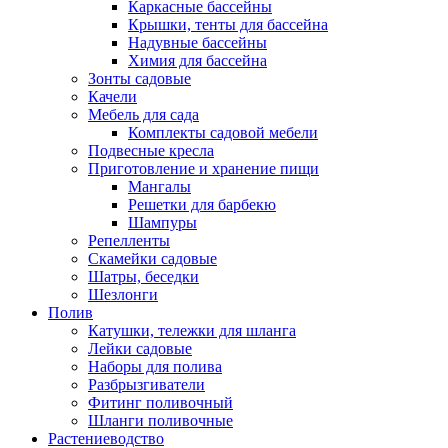
Каркасные бассейны
Крышки, тенты для бассейна
Надувные бассейны
Химия для бассейна
Зонты садовые
Качели
Мебель для сада
Комплекты садовой мебели
Подвесные кресла
Приготовление и хранение пищи
Мангалы
Решетки для барбекю
Шампуры
Репелленты
Скамейки садовые
Шатры, беседки
Шезлонги
Полив
Катушки, тележки для шланга
Лейки садовые
Наборы для полива
Разбрызгиватели
Фитинг поливочный
Шланги поливочные
Растениеводство