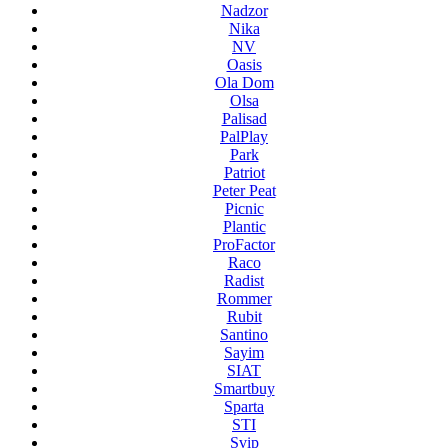
Nadzor
Nika
NV
Oasis
Ola Dom
Olsa
Palisad
PalPlay
Park
Patriot
Peter Peat
Picnic
Plantic
ProFactor
Raco
Radist
Rommer
Rubit
Santino
Sayim
SIAT
Smartbuy
Sparta
STI
Svip