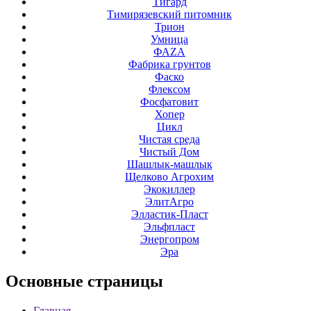
Тигард
Тимирязевский питомник
Трион
Умница
ФАZА
Фабрика грунтов
Фаско
Флексом
Фосфатовит
Хопер
Цикл
Чистая среда
Чистый Дом
Шашлык-машлык
Щелково Агрохим
Экокиллер
ЭлитАгро
Элластик-Пласт
Эльфпласт
Энергопром
Эра
Основные
страницы
Главная