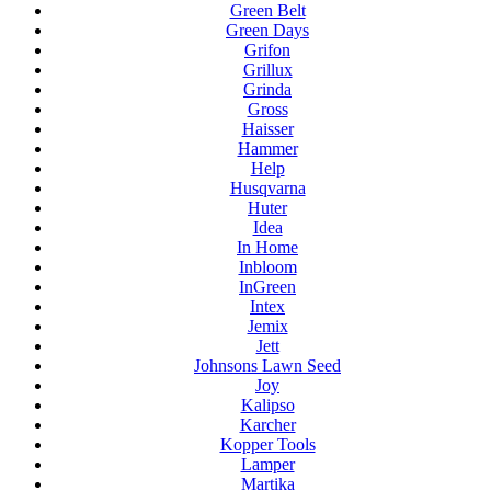
Green Belt
Green Days
Grifon
Grillux
Grinda
Gross
Haisser
Hammer
Help
Husqvarna
Huter
Idea
In Home
Inbloom
InGreen
Intex
Jemix
Jett
Johnsons Lawn Seed
Joy
Kalipso
Karcher
Kopper Tools
Lamper
Martika