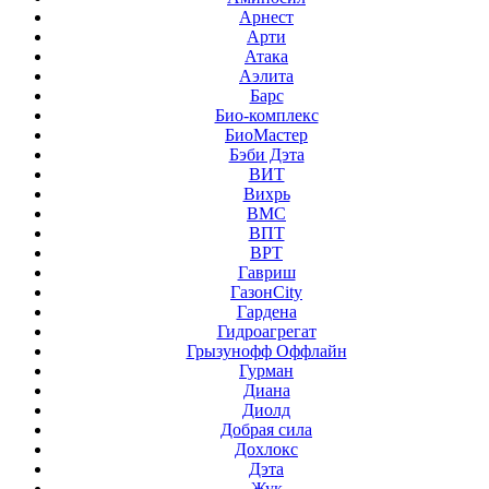
Арнест
Арти
Атака
Аэлита
Барс
Био-комплекс
БиоМастер
Бэби Дэта
ВИТ
Вихрь
ВМС
ВПТ
ВРТ
Гавриш
ГазонCity
Гардена
Гидроагрегат
Грызунофф Оффлайн
Гурман
Диана
Диолд
Добрая сила
Дохлокс
Дэта
Жук