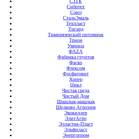
СЗТК
Сибртех
Союз
СтальЭмаль
Техпласт
Тигард
Тимирязевский питомник
Трион
Умница
ФАZА
Фабрика грунтов
Фаско
Флексом
Фосфатовит
Хопер
Цикл
Чистая среда
Чистый Дом
Шашлык-машлык
Щелково Агрохим
Экокиллер
ЭлитАгро
Элластик-Пласт
Эльфпласт
Энергопром