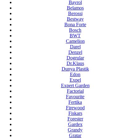
Bayrol
Belamos
Berossi
Bestway
Bona Forte
Bosch
BWT
Camelion
Darel
Denzel
Dogrular
Dr.Klaus
Dunya Plastik
Edon
Expel
Expert Garden
Factorial
Favourite
Fertika
Firewood
Fiskars
Forester
Gardex
Grandy
Gratar