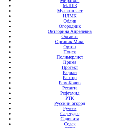
Мираторг
МЛШЗ
Мультипласт
НЛМК
Облик
Огородник
Октябрина Апрелевна
Оргавит
Органик Микс
Ортон
Поиск
Полимерлист
Прима
Протэкт
Радиан
Раптор
РемоКолор
Ресанта
Рефтамид
РТК
Русский огород
Ручеек
Сад чудес
Садовита
Седек