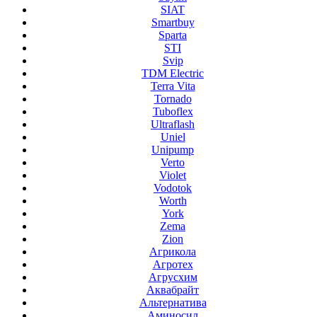
SIAT
Smartbuy
Sparta
STI
Svip
TDM Electric
Terra Vita
Tornado
Tuboflex
Ultraflash
Uniel
Unipump
Verto
Violet
Vodotok
Worth
York
Zema
Zion
Агрикола
Агротех
Агрусхим
Аквабрайт
Альтернатива
Аминосил