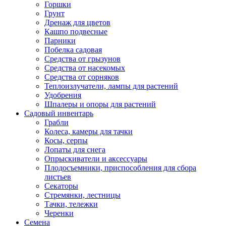
Горшки
Грунт
Дренаж для цветов
Кашпо подвесные
Парники
Побелка садовая
Средства от грызунов
Средства от насекомых
Средства от сорняков
Теплоизлучатели, лампы для растений
Удобрения
Шпалеры и опоры для растений
Садовый инвентарь
Грабли
Колеса, камеры для тачки
Косы, серпы
Лопаты для снега
Опрыскиватели и аксессуары
Плодосъемники, приспособления для сбора
листьев
Секаторы
Стремянки, лестницы
Тачки, тележки
Черенки
Семена