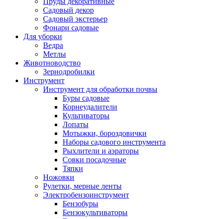
Пруды декоративные
Садовый декор
Садовый экстерьер
Фонари садовые
Для уборки
Ведра
Метлы
Животноводство
Зернодробилки
Инструмент
Инструмент для обработки почвы
Буры садовые
Корнеудалители
Культиваторы
Лопаты
Мотыжки, бороздовички
Наборы садового инструмента
Рыхлители и аэраторы
Совки посадочные
Тяпки
Ножовки
Рулетки, мерные ленты
Электробензоинструмент
Бензобуры
Бензокультиваторы