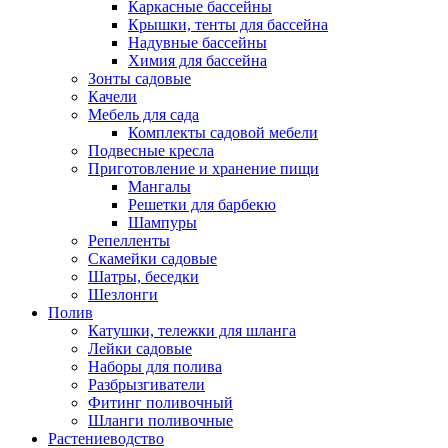
Каркасные бассейны
Крышки, тенты для бассейна
Надувные бассейны
Химия для бассейна
Зонты садовые
Качели
Мебель для сада
Комплекты садовой мебели
Подвесные кресла
Приготовление и хранение пищи
Мангалы
Решетки для барбекю
Шампуры
Репелленты
Скамейки садовые
Шатры, беседки
Шезлонги
Полив
Катушки, тележки для шланга
Лейки садовые
Наборы для полива
Разбрызгиватели
Фитинг поливочный
Шланги поливочные
Растениеводство