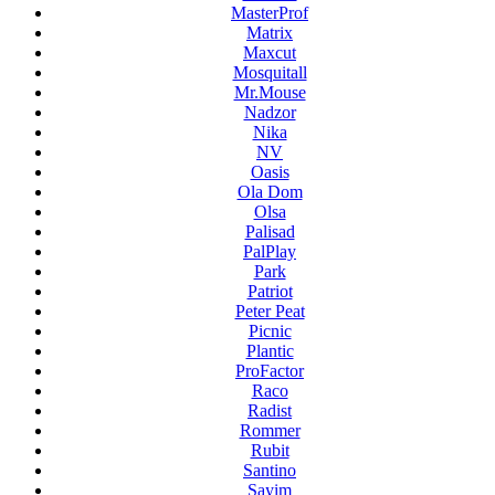
MasterProf
Matrix
Maxcut
Mosquitall
Mr.Mouse
Nadzor
Nika
NV
Oasis
Ola Dom
Olsa
Palisad
PalPlay
Park
Patriot
Peter Peat
Picnic
Plantic
ProFactor
Raco
Radist
Rommer
Rubit
Santino
Sayim