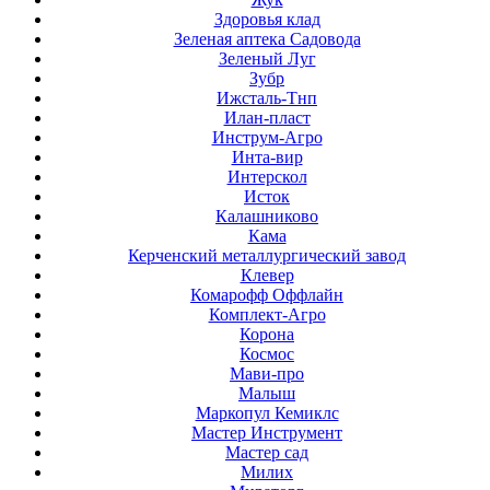
Здоровья клад
Зеленая аптека Садовода
Зеленый Луг
Зубр
Ижсталь-Тнп
Илан-пласт
Инструм-Агро
Инта-вир
Интерскол
Исток
Калашниково
Кама
Керченский металлургический завод
Клевер
Комарофф Оффлайн
Комплект-Агро
Корона
Космос
Мави-про
Малыш
Маркопул Кемиклс
Мастер Инструмент
Мастер сад
Милих