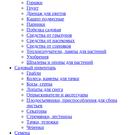
Горшки
Грунт
Дренаж для цветов
Кашпо подвесные
Парники
Побелка садовая
Средства от грызунов
Средства от насекомых
Средства от сорняков
Теплоизлучатели, лампы для растений
Удобрения
Шпалеры и опоры для растений
Садовый инвентарь
Грабли
Колеса, камеры для тачки
Косы, серпы
Лопаты для снега
Опрыскиватели и аксессуары
Плодосъемники, приспособления для сбора
листьев
Секаторы
Стремянки, лестницы
Тачки, тележки
Черенки
Семена