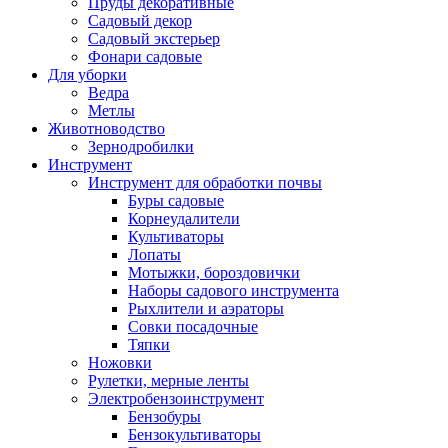
Пруды декоративные
Садовый декор
Садовый экстерьер
Фонари садовые
Для уборки
Ведра
Метлы
Животноводство
Зернодробилки
Инструмент
Инструмент для обработки почвы
Буры садовые
Корнеудалители
Культиваторы
Лопаты
Мотыжки, бороздовички
Наборы садового инструмента
Рыхлители и аэраторы
Совки посадочные
Тяпки
Ножовки
Рулетки, мерные ленты
Электробензоинструмент
Бензобуры
Бензокультиваторы