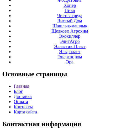
Фосфатовит
Хопер
Цикл
Чистая среда
Чистый Дом
Шашлык-машлык
Щелково Агрохим
Экокиллер
ЭлитАгро
Элластик-Пласт
Эльфпласт
Энергопром
Эра
Основные
страницы
Главная
Блог
Доставка
Оплата
Контакты
Карта сайта
Контактная
информация