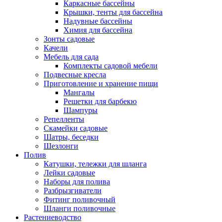
Каркасные бассейны
Крышки, тенты для бассейна
Надувные бассейны
Химия для бассейна
Зонты садовые
Качели
Мебель для сада
Комплекты садовой мебели
Подвесные кресла
Приготовление и хранение пищи
Мангалы
Решетки для барбекю
Шампуры
Репелленты
Скамейки садовые
Шатры, беседки
Шезлонги
Полив
Катушки, тележки для шланга
Лейки садовые
Наборы для полива
Разбрызгиватели
Фитинг поливочный
Шланги поливочные
Растениеводство