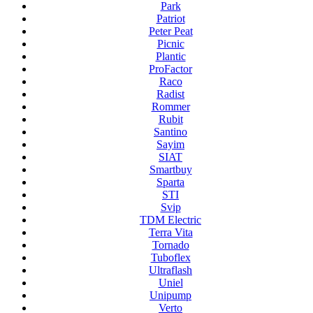
Park
Patriot
Peter Peat
Picnic
Plantic
ProFactor
Raco
Radist
Rommer
Rubit
Santino
Sayim
SIAT
Smartbuy
Sparta
STI
Svip
TDM Electric
Terra Vita
Tornado
Tuboflex
Ultraflash
Uniel
Unipump
Verto