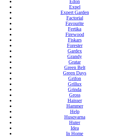
Edon
Expel
Expert Garden
Factorial
Favourite
Fertika
Firewood
Fiskars
Forester
Gardex
Grandy
Gratar
Green Belt
Green Days
Grifon
Grillux
Grinda
Gross
Haisser
Hammer
Help
Husqvarna
Huter
Idea
In Home