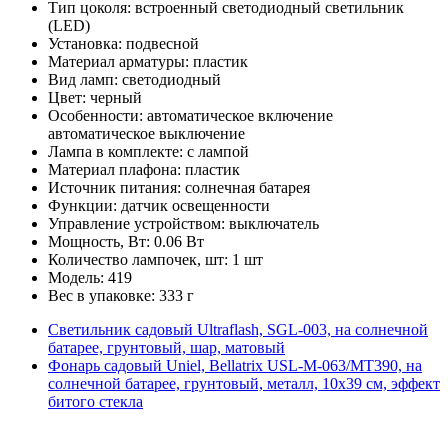
Тип цоколя: встроенный светодиодный светильник
(LED)
Установка: подвесной
Материал арматуры: пластик
Вид ламп: светодиодный
Цвет: черный
Особенности: автоматическое включение
автоматическое выключение
Лампа в комплекте: с лампой
Материал плафона: пластик
Источник питания: солнечная батарея
Функции: датчик освещенности
Управление устройством: выключатель
Мощность, Вт: 0.06 Вт
Количество лампочек, шт: 1 шт
Модель: 419
Вес в упаковке: 333 г
Светильник садовый Ultraflash, SGL-003, на солнечной
батарее, грунтовый, шар, матовый
Фонарь садовый Uniel, Bellatrix USL-M-063/MT390, на
солнечной батарее, грунтовый, металл, 10х39 см, эффект
битого стекла