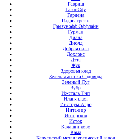
Гавриш
ГазонCity
Гардена
Гидроагрегат
Грызунофф Оффлайн
Гурман
Диана
Диолд
Добрая сила
Дохлокс
Дэта
Жук
Здоровья клад
Зеленая аптека Садовода
Зеленый Луг
Зубр
Ижсталь-Тнп
Илан-пласт
Инструм-Агро
Инта-вир
Интерскол
Исток
Калашниково
Кама
Керченский металлургический завод