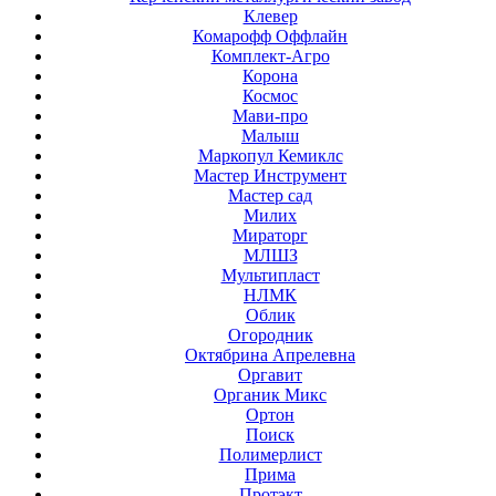
Клевер
Комарофф Оффлайн
Комплект-Агро
Корона
Космос
Мави-про
Малыш
Маркопул Кемиклс
Мастер Инструмент
Мастер сад
Милих
Мираторг
МЛШЗ
Мультипласт
НЛМК
Облик
Огородник
Октябрина Апрелевна
Оргавит
Органик Микс
Ортон
Поиск
Полимерлист
Прима
Протэкт