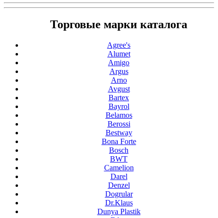
Торговые марки каталога
Agree's
Alumet
Amigo
Argus
Arno
Avgust
Bartex
Bayrol
Belamos
Berossi
Bestway
Bona Forte
Bosch
BWT
Camelion
Darel
Denzel
Dogrular
Dr.Klaus
Dunya Plastik