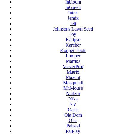
Inbloom
InGreen
Intex
Jemix
Jett
Johnsons Lawn Seed
Joy
Kalipso
Karcher
Kopper Tools
Lamper
Martika
MasterProf
Matrix
Maxcut
Mosquitall
Mr.Mouse
Nadzor
Nika
NV
Oasis
Ola Dom
Olsa
Palisad
PalPlay