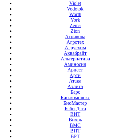
Violet
Vodotok
Worth
York
Zema
Zion
Агрикола
Агротех
Агрусхим
Аквабрайт
Альтернатива
Аминосил
Арнест
Арти
Атака
Аэлита
Барс
Био-комплекс
БиоМастер
Бэби Дэта
ВИТ
Вихрь
ВМС
ВПТ
ВРТ