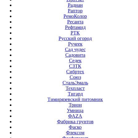
Радиан
Раптор
РемоКолор
Ресанта
Рефтамид
РТК
Русский огород
Ручеек
Сад чудес
Садовита
Седек
СЗТК
Сибртех
Союз
СтальЭмаль
Техпласт
Тигард
Тимирязевский питомник
Трион
Умница
ФАZА
Фабрика грунтов
Фаско
Флексом