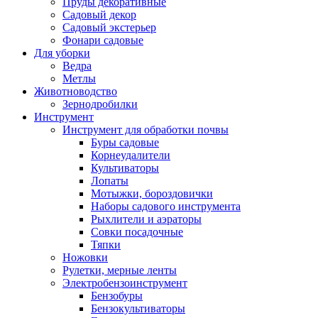
Пруды декоративные
Садовый декор
Садовый экстерьер
Фонари садовые
Для уборки
Ведра
Метлы
Животноводство
Зернодробилки
Инструмент
Инструмент для обработки почвы
Буры садовые
Корнеудалители
Культиваторы
Лопаты
Мотыжки, бороздовички
Наборы садового инструмента
Рыхлители и аэраторы
Совки посадочные
Тяпки
Ножовки
Рулетки, мерные ленты
Электробензоинструмент
Бензобуры
Бензокультиваторы