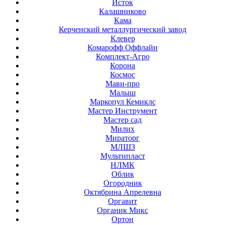
Исток
Калашниково
Кама
Керченский металлургический завод
Клевер
Комарофф Оффлайн
Комплект-Агро
Корона
Космос
Мави-про
Малыш
Маркопул Кемиклс
Мастер Инструмент
Мастер сад
Милих
Мираторг
МЛШЗ
Мультипласт
НЛМК
Облик
Огородник
Октябрина Апрелевна
Оргавит
Органик Микс
Ортон