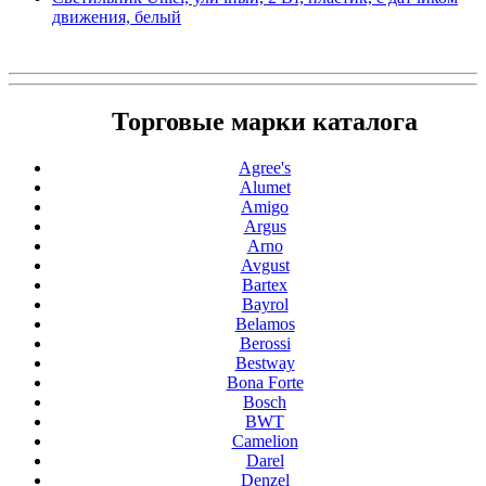
движения, белый
Торговые марки каталога
Agree's
Alumet
Amigo
Argus
Arno
Avgust
Bartex
Bayrol
Belamos
Berossi
Bestway
Bona Forte
Bosch
BWT
Camelion
Darel
Denzel