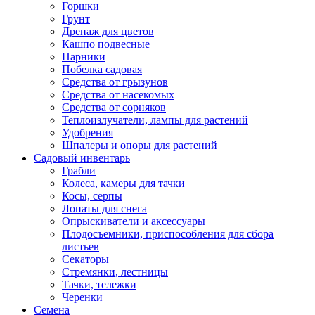
Горшки
Грунт
Дренаж для цветов
Кашпо подвесные
Парники
Побелка садовая
Средства от грызунов
Средства от насекомых
Средства от сорняков
Теплоизлучатели, лампы для растений
Удобрения
Шпалеры и опоры для растений
Садовый инвентарь
Грабли
Колеса, камеры для тачки
Косы, серпы
Лопаты для снега
Опрыскиватели и аксессуары
Плодосъемники, приспособления для сбора
листьев
Секаторы
Стремянки, лестницы
Тачки, тележки
Черенки
Семена