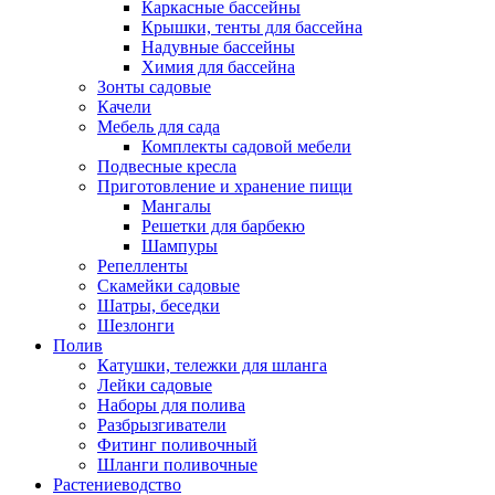
Каркасные бассейны
Крышки, тенты для бассейна
Надувные бассейны
Химия для бассейна
Зонты садовые
Качели
Мебель для сада
Комплекты садовой мебели
Подвесные кресла
Приготовление и хранение пищи
Мангалы
Решетки для барбекю
Шампуры
Репелленты
Скамейки садовые
Шатры, беседки
Шезлонги
Полив
Катушки, тележки для шланга
Лейки садовые
Наборы для полива
Разбрызгиватели
Фитинг поливочный
Шланги поливочные
Растениеводство