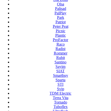
Olsa
Palisad
PalPlay
Park
Patriot
Peter Peat
Picnic
Plantic
ProFactor
Raco
Radist
Rommer
Rubit
Santino
Sayim
SIAT
Smartbuy
Sparta
STI
Svip
TDM Electric
Terra Vita
Tornado
Tuboflex