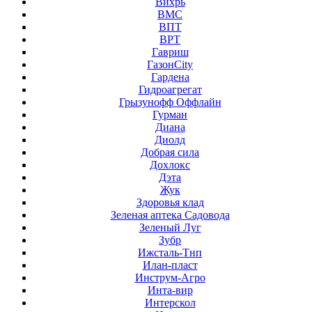
Вихрь
ВМС
ВПТ
ВРТ
Гавриш
ГазонCity
Гардена
Гидроагрегат
Грызунофф Оффлайн
Гурман
Диана
Диолд
Добрая сила
Дохлокс
Дэта
Жук
Здоровья клад
Зеленая аптека Садовода
Зеленый Луг
Зубр
Ижсталь-Тнп
Илан-пласт
Инструм-Агро
Инта-вир
Интерскол