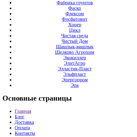
Фабрика грунтов
Фаско
Флексом
Фосфатовит
Хопер
Цикл
Чистая среда
Чистый Дом
Шашлык-машлык
Щелково Агрохим
Экокиллер
ЭлитАгро
Элластик-Пласт
Эльфпласт
Энергопром
Эра
Основные
страницы
Главная
Блог
Доставка
Оплата
Контакты