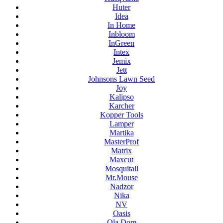
Huter
Idea
In Home
Inbloom
InGreen
Intex
Jemix
Jett
Johnsons Lawn Seed
Joy
Kalipso
Karcher
Kopper Tools
Lamper
Martika
MasterProf
Matrix
Maxcut
Mosquitall
Mr.Mouse
Nadzor
Nika
NV
Oasis
Ola Dom