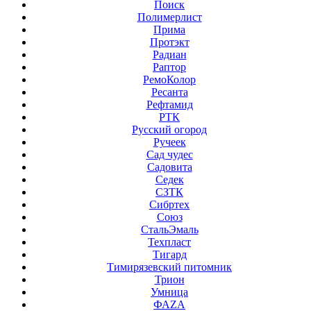
Поиск
Полимерлист
Прима
Протэкт
Радиан
Раптор
РемоКолор
Ресанта
Рефтамид
РТК
Русский огород
Ручеек
Сад чудес
Садовита
Седек
СЗТК
Сибртех
Союз
СтальЭмаль
Техпласт
Тигард
Тимирязевский питомник
Трион
Умница
ФАZА