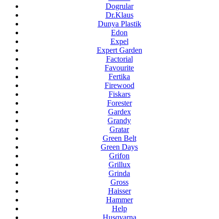
Dogrular
Dr.Klaus
Dunya Plastik
Edon
Expel
Expert Garden
Factorial
Favourite
Fertika
Firewood
Fiskars
Forester
Gardex
Grandy
Gratar
Green Belt
Green Days
Grifon
Grillux
Grinda
Gross
Haisser
Hammer
Help
Husqvarna