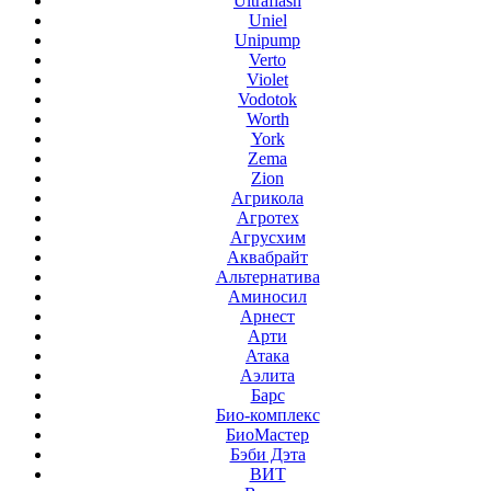
Ultraflash
Uniel
Unipump
Verto
Violet
Vodotok
Worth
York
Zema
Zion
Агрикола
Агротех
Агрусхим
Аквабрайт
Альтернатива
Аминосил
Арнест
Арти
Атака
Аэлита
Барс
Био-комплекс
БиоМастер
Бэби Дэта
ВИТ