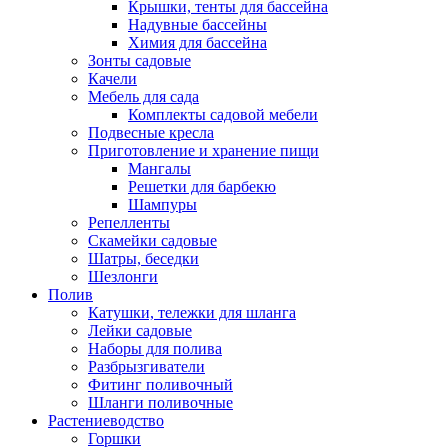
Крышки, тенты для бассейна
Надувные бассейны
Химия для бассейна
Зонты садовые
Качели
Мебель для сада
Комплекты садовой мебели
Подвесные кресла
Приготовление и хранение пищи
Мангалы
Решетки для барбекю
Шампуры
Репелленты
Скамейки садовые
Шатры, беседки
Шезлонги
Полив
Катушки, тележки для шланга
Лейки садовые
Наборы для полива
Разбрызгиватели
Фитинг поливочный
Шланги поливочные
Растениеводство
Горшки