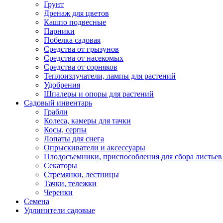
Грунт
Дренаж для цветов
Кашпо подвесные
Парники
Побелка садовая
Средства от грызунов
Средства от насекомых
Средства от сорняков
Теплоизлучатели, лампы для растений
Удобрения
Шпалеры и опоры для растений
Садовый инвентарь
Грабли
Колеса, камеры для тачки
Косы, серпы
Лопаты для снега
Опрыскиватели и аксессуары
Плодосъемники, приспособления для сбора листьев
Секаторы
Стремянки, лестницы
Тачки, тележки
Черенки
Семена
Удлинители садовые