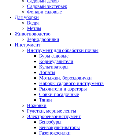
Садовый декор
Садовый экстерьер
Фонари садовые
Для уборки
Ведра
Метлы
Животноводство
Зернодробилки
Инструмент
Инструмент для обработки почвы
Буры садовые
Корнеудалители
Культиваторы
Лопаты
Мотыжки, бороздовички
Наборы садового инструмента
Рыхлители и аэраторы
Совки посадочные
Тяпки
Ножовки
Рулетки, мерные ленты
Электробензоинструмент
Бензобуры
Бензокультиваторы
Газонокосилки