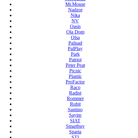
Mr.Mouse
Nadzor
Nika
NV
Oasis
Ola Dom
Olsa
Palisad
PalPlay
Park
Patriot
Peter Peat
Picnic
Plantic
ProFactor
Raco
Radist
Rommer
Rubit
Santino
Sayim
SIAT
Smartbuy
Sparta
STI