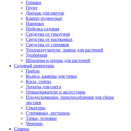
Горшки
Грунт
Дренаж для цветов
Кашпо подвесные
Парники
Побелка садовая
Средства от грызунов
Средства от насекомых
Средства от сорняков
Теплоизлучатели, лампы для растений
Удобрения
Шпалеры и опоры для растений
Садовый инвентарь
Грабли
Колеса, камеры для тачки
Косы, серпы
Лопаты для снега
Опрыскиватели и аксессуары
Плодосъемники, приспособления для сбора
листьев
Секаторы
Стремянки, лестницы
Тачки, тележки
Черенки
Семена