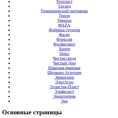
Техпласт
Тигард
Тимирязевский питомник
Трион
Умница
ФАZА
Фабрика грунтов
Фаско
Флексом
Фосфатовит
Хопер
Цикл
Чистая среда
Чистый Дом
Шашлык-машлык
Щелково Агрохим
Экокиллер
ЭлитАгро
Элластик-Пласт
Эльфпласт
Энергопром
Эра
Основные
страницы