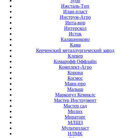
Зубр
Ижсталь-Тнп
Илан-пласт
Инструм-Агро
Инта-вир
Интерскол
Исток
Калашниково
Кама
Керченский металлургический завод
Клевер
Комарофф Оффлайн
Комплект-Агро
Корона
Космос
Мави-про
Малыш
Маркопул Кемиклс
Мастер Инструмент
Мастер сад
Милих
Мираторг
МЛШЗ
Мультипласт
НЛМК