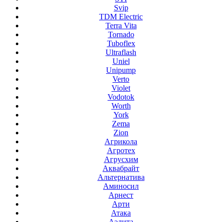
Svip
TDM Electric
Terra Vita
Tornado
Tuboflex
Ultraflash
Uniel
Unipump
Verto
Violet
Vodotok
Worth
York
Zema
Zion
Агрикола
Агротех
Агрусхим
Аквабрайт
Альтернатива
Аминосил
Арнест
Арти
Атака
Аэлита