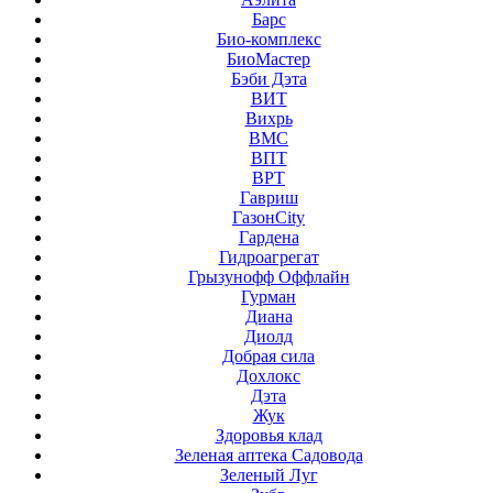
Барс
Био-комплекс
БиоМастер
Бэби Дэта
ВИТ
Вихрь
ВМС
ВПТ
ВРТ
Гавриш
ГазонCity
Гардена
Гидроагрегат
Грызунофф Оффлайн
Гурман
Диана
Диолд
Добрая сила
Дохлокс
Дэта
Жук
Здоровья клад
Зеленая аптека Садовода
Зеленый Луг