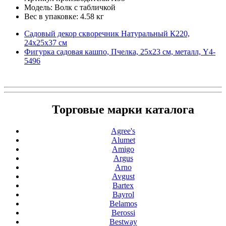
Модель: Волк с табличкой
Вес в упаковке: 4.58 кг
Садовый декор скворечник Натуральный К220,
24х25х37 см
Фигурка садовая кашпо, Пчелка, 25х23 см, металл, Y4-
5496
Торговые марки каталога
Agree's
Alumet
Amigo
Argus
Arno
Avgust
Bartex
Bayrol
Belamos
Berossi
Bestway