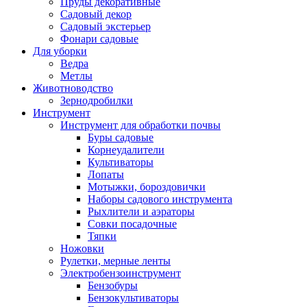
Пруды декоративные
Садовый декор
Садовый экстерьер
Фонари садовые
Для уборки
Ведра
Метлы
Животноводство
Зернодробилки
Инструмент
Инструмент для обработки почвы
Буры садовые
Корнеудалители
Культиваторы
Лопаты
Мотыжки, бороздовички
Наборы садового инструмента
Рыхлители и аэраторы
Совки посадочные
Тяпки
Ножовки
Рулетки, мерные ленты
Электробензоинструмент
Бензобуры
Бензокультиваторы