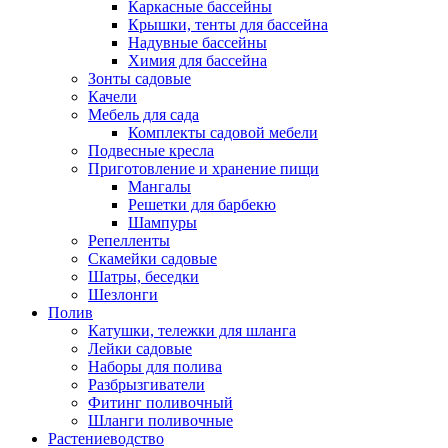
Каркасные бассейны
Крышки, тенты для бассейна
Надувные бассейны
Химия для бассейна
Зонты садовые
Качели
Мебель для сада
Комплекты садовой мебели
Подвесные кресла
Приготовление и хранение пищи
Мангалы
Решетки для барбекю
Шампуры
Репелленты
Скамейки садовые
Шатры, беседки
Шезлонги
Полив
Катушки, тележки для шланга
Лейки садовые
Наборы для полива
Разбрызгиватели
Фитинг поливочный
Шланги поливочные
Растениеводство