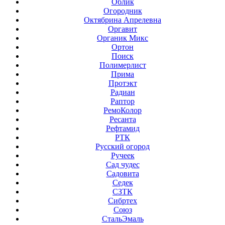
Облик
Огородник
Октябрина Апрелевна
Оргавит
Органик Микс
Ортон
Поиск
Полимерлист
Прима
Протэкт
Радиан
Раптор
РемоКолор
Ресанта
Рефтамид
РТК
Русский огород
Ручеек
Сад чудес
Садовита
Седек
СЗТК
Сибртех
Союз
СтальЭмаль