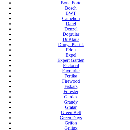
Bona Forte
Bosch
BWT
Camelion
Darel
Denzel
Dogrular
Dr.Klaus
Dunya Plastik
Edon
Expel
Expert Garden
Factorial
Favourite
Fertika
Firewood
Fiskars
Forester
Gardex
Grandy
Gratar
Green Belt
Green Days
Grifon
Grillux