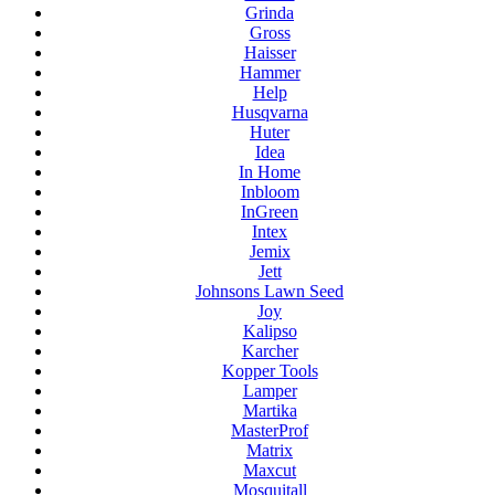
Grinda
Gross
Haisser
Hammer
Help
Husqvarna
Huter
Idea
In Home
Inbloom
InGreen
Intex
Jemix
Jett
Johnsons Lawn Seed
Joy
Kalipso
Karcher
Kopper Tools
Lamper
Martika
MasterProf
Matrix
Maxcut
Mosquitall