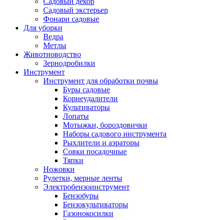
Садовый декор
Садовый экстерьер
Фонари садовые
Для уборки
Ведра
Метлы
Животноводство
Зернодробилки
Инструмент
Инструмент для обработки почвы
Буры садовые
Корнеудалители
Культиваторы
Лопаты
Мотыжки, бороздовички
Наборы садового инструмента
Рыхлители и аэраторы
Совки посадочные
Тяпки
Ножовки
Рулетки, мерные ленты
Электробензоинструмент
Бензобуры
Бензокультиваторы
Газонокосилки