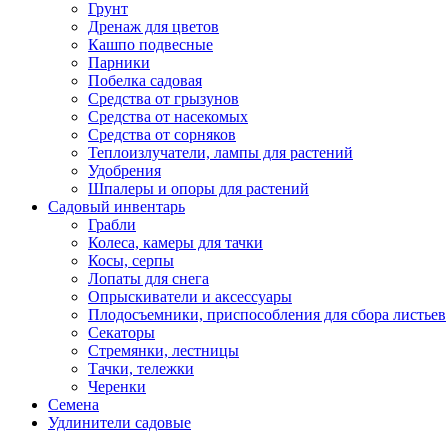
Грунт
Дренаж для цветов
Кашпо подвесные
Парники
Побелка садовая
Средства от грызунов
Средства от насекомых
Средства от сорняков
Теплоизлучатели, лампы для растений
Удобрения
Шпалеры и опоры для растений
Садовый инвентарь
Грабли
Колеса, камеры для тачки
Косы, серпы
Лопаты для снега
Опрыскиватели и аксессуары
Плодосъемники, приспособления для сбора листьев
Секаторы
Стремянки, лестницы
Тачки, тележки
Черенки
Семена
Удлинители садовые