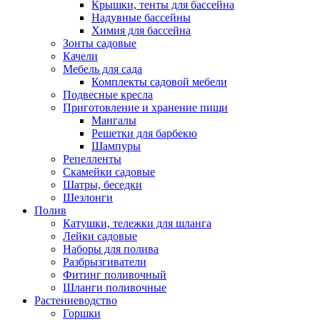
Крышки, тенты для бассейна
Надувные бассейны
Химия для бассейна
Зонты садовые
Качели
Мебель для сада
Комплекты садовой мебели
Подвесные кресла
Приготовление и хранение пищи
Мангалы
Решетки для барбекю
Шампуры
Репелленты
Скамейки садовые
Шатры, беседки
Шезлонги
Полив
Катушки, тележки для шланга
Лейки садовые
Наборы для полива
Разбрызгиватели
Фитинг поливочный
Шланги поливочные
Растениеводство
Горшки