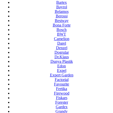
Bartex
Bayrol
Belamos
Berossi
Bestway
Bona Forte
Bosch
BWT
Camelion
Darel
Denzel
Dogrular
Dr.Klaus
Dunya Plastik
Edon
Expel
Expert Garden
Factorial
Favourite
Fertika
Firewood
Fiskars
Forester
Gardex
Grandy