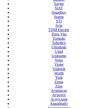
Sayim
SIAT
Smartbuy
Sparta
STI
Svip
TDM Electric
Terra Vita
Tornado
Tuboflex
Ultraflash
Uniel
Unipump
Verto
Violet
Vodotok
Worth
York
Zema
Zion
Агрикола
Агротех
Агрусхим
Аквабрайт
Альтернатива