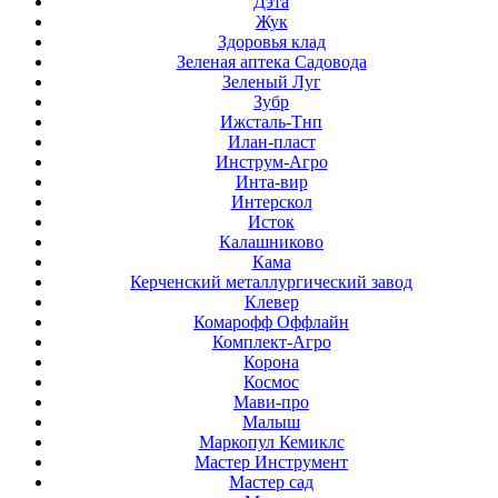
Дэта
Жук
Здоровья клад
Зеленая аптека Садовода
Зеленый Луг
Зубр
Ижсталь-Тнп
Илан-пласт
Инструм-Агро
Инта-вир
Интерскол
Исток
Калашниково
Кама
Керченский металлургический завод
Клевер
Комарофф Оффлайн
Комплект-Агро
Корона
Космос
Мави-про
Малыш
Маркопул Кемиклс
Мастер Инструмент
Мастер сад