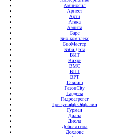
Аминосил
Арнест
Арти
Атака
Аэлита
Барс
Био-комплекс
БиоМастер
Бэби Дэта
ВИТ
Вихрь
ВМС
ВПТ
ВРТ
Гавриш
ГазонCity
Гардена
Гидроагрегат
Грызунофф Оффлайн
Гурман
Диана
Диолд
Добрая сила
Дохлокс