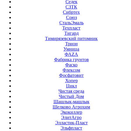
Седек
СЗТК
Сибртех
Союз
СтальЭмаль
Техпласт
Тигард
Тимирязевский питомник
Трион
Умница
ФАZА
Фабрика грунтов
Фаско
Флексом
Фосфатовит
Хопер
Цикл
Чистая среда
Чистый Дом
Шашлык-машлык
Щелково Агрохим
Экокиллер
ЭлитАгро
Элластик-Пласт
Эльфпласт