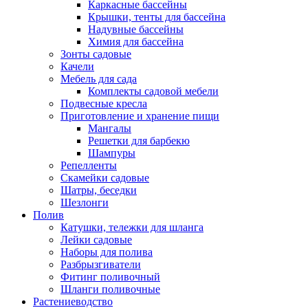
Каркасные бассейны
Крышки, тенты для бассейна
Надувные бассейны
Химия для бассейна
Зонты садовые
Качели
Мебель для сада
Комплекты садовой мебели
Подвесные кресла
Приготовление и хранение пищи
Мангалы
Решетки для барбекю
Шампуры
Репелленты
Скамейки садовые
Шатры, беседки
Шезлонги
Полив
Катушки, тележки для шланга
Лейки садовые
Наборы для полива
Разбрызгиватели
Фитинг поливочный
Шланги поливочные
Растениеводство