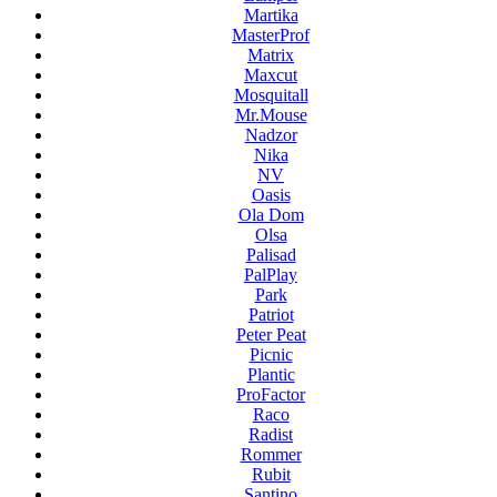
Martika
MasterProf
Matrix
Maxcut
Mosquitall
Mr.Mouse
Nadzor
Nika
NV
Oasis
Ola Dom
Olsa
Palisad
PalPlay
Park
Patriot
Peter Peat
Picnic
Plantic
ProFactor
Raco
Radist
Rommer
Rubit
Santino