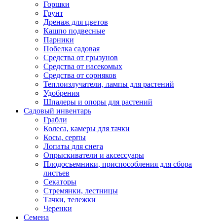
Горшки
Грунт
Дренаж для цветов
Кашпо подвесные
Парники
Побелка садовая
Средства от грызунов
Средства от насекомых
Средства от сорняков
Теплоизлучатели, лампы для растений
Удобрения
Шпалеры и опоры для растений
Садовый инвентарь
Грабли
Колеса, камеры для тачки
Косы, серпы
Лопаты для снега
Опрыскиватели и аксессуары
Плодосъемники, приспособления для сбора
листьев
Секаторы
Стремянки, лестницы
Тачки, тележки
Черенки
Семена