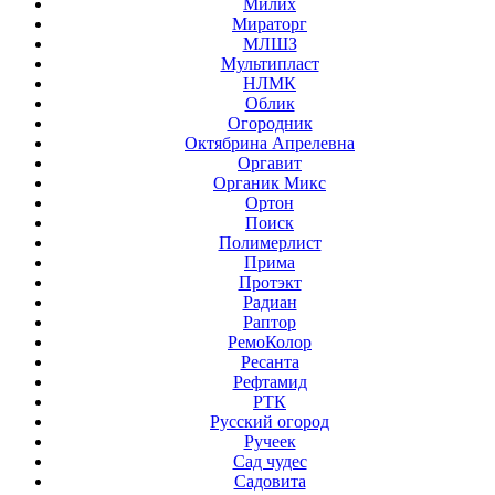
Милих
Мираторг
МЛШЗ
Мультипласт
НЛМК
Облик
Огородник
Октябрина Апрелевна
Оргавит
Органик Микс
Ортон
Поиск
Полимерлист
Прима
Протэкт
Радиан
Раптор
РемоКолор
Ресанта
Рефтамид
РТК
Русский огород
Ручеек
Сад чудес
Садовита