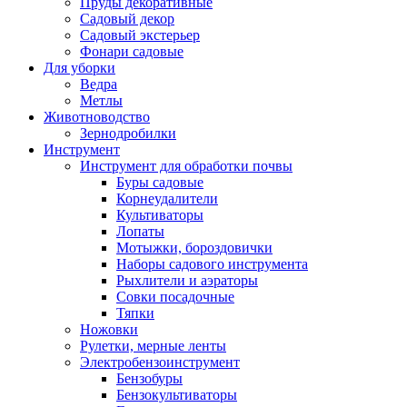
Пруды декоративные
Садовый декор
Садовый экстерьер
Фонари садовые
Для уборки
Ведра
Метлы
Животноводство
Зернодробилки
Инструмент
Инструмент для обработки почвы
Буры садовые
Корнеудалители
Культиваторы
Лопаты
Мотыжки, бороздовички
Наборы садового инструмента
Рыхлители и аэраторы
Совки посадочные
Тяпки
Ножовки
Рулетки, мерные ленты
Электробензоинструмент
Бензобуры
Бензокультиваторы