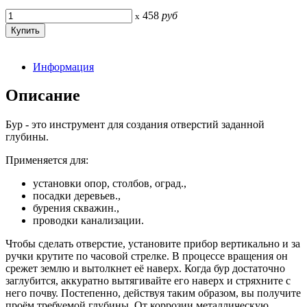
458
руб
x
Информация
Описание
Бур - это инструмент для создания отверстий заданной
глубины.
Применяется для:
установки опор, столбов, оград.,
посадки деревьев.,
бурения скважин.,
проводки канализации.
Чтобы сделать отверстие, установите прибор вертикально и за
ручки крутите по часовой стрелке. В процессе вращения он
срежет землю и вытолкнет её наверх. Когда бур достаточно
заглубится, аккуратно вытягивайте его наверх и стряхните с
него почву. Постепенно, действуя таким образом, вы получите
проём требуемой глубины. От коррозии металлическую