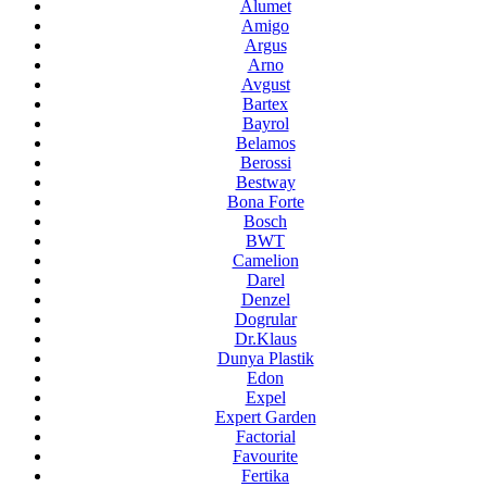
Alumet
Amigo
Argus
Arno
Avgust
Bartex
Bayrol
Belamos
Berossi
Bestway
Bona Forte
Bosch
BWT
Camelion
Darel
Denzel
Dogrular
Dr.Klaus
Dunya Plastik
Edon
Expel
Expert Garden
Factorial
Favourite
Fertika