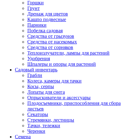
Горшки
Грунт
Дренаж для цветов
Кашпо подвесные
Парники
Побелка садовая
Средства от грызунов
Средства от насекомых
Средства от сорняков
Теплоизлучатели, лампы для растений
Удобрения
Шпалеры и опоры для растений
Садовый инвентарь
Грабли
Колеса, камеры для тачки
Косы, серпы
Лопаты для снега
Опрыскиватели и аксессуары
Плодосъемники, приспособления для сбора
листьев
Секаторы
Стремянки, лестницы
Тачки, тележки
Черенки
Семена