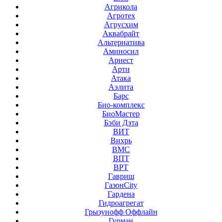
Агрикола
Агротех
Агрусхим
Аквабрайт
Альтернатива
Аминосил
Арнест
Арти
Атака
Аэлита
Барс
Био-комплекс
БиоМастер
Бэби Дэта
ВИТ
Вихрь
ВМС
ВПТ
ВРТ
Гавриш
ГазонCity
Гардена
Гидроагрегат
Грызунофф Оффлайн
Гурман