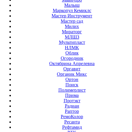
Малыш
Маркопул Кемиклс
Мастер Инструмент
Мастер сад
Милих
Мираторг
МЛШЗ
Мультипласт
НЛМК
Облик
Огородник
Октябрина Апрелевна
Оргавит
Органик Микс
Ортон
Поиск
Полимерлист
Прима
Протэкт
Радиан
Раптор
РемоКолор
Ресанта
Рефтамид