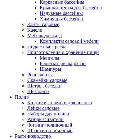
Каркасные бассейны
Крышки, тенты для бассейна
Надувные бассейны
Химия для бассейна
Зонты садовые
Качели
Мебель для сада
Комплекты садовой мебели
Подвесные кресла
Приготовление и хранение пищи
Мангалы
Решетки для барбекю
Шампуры
Репелленты
Скамейки садовые
Шатры, беседки
Шезлонги
Полив
Катушки, тележки для шланга
Лейки садовые
Наборы для полива
Разбрызгиватели
Фитинг поливочный
Шланги поливочные
Растениеводство