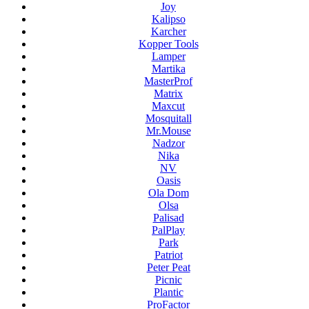
Joy
Kalipso
Karcher
Kopper Tools
Lamper
Martika
MasterProf
Matrix
Maxcut
Mosquitall
Mr.Mouse
Nadzor
Nika
NV
Oasis
Ola Dom
Olsa
Palisad
PalPlay
Park
Patriot
Peter Peat
Picnic
Plantic
ProFactor