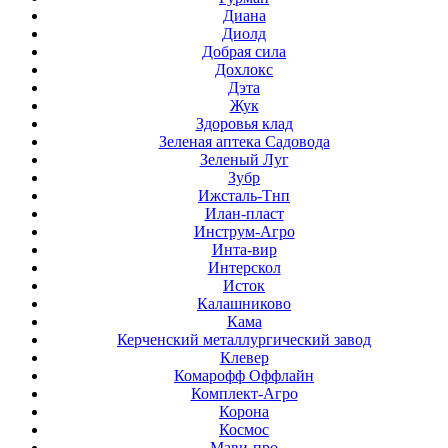
Диана
Диолд
Добрая сила
Дохлокс
Дэта
Жук
Здоровья клад
Зеленая аптека Садовода
Зеленый Луг
Зубр
Ижсталь-Тнп
Илан-пласт
Инструм-Агро
Инта-вир
Интерскол
Исток
Калашниково
Кама
Керченский металлургический завод
Клевер
Комарофф Оффлайн
Комплект-Агро
Корона
Космос
Мави-про