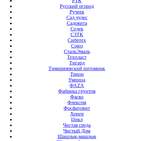
РТК
Русский огород
Ручеек
Сад чудес
Садовита
Седек
СЗТК
Сибртех
Союз
СтальЭмаль
Техпласт
Тигард
Тимирязевский питомник
Трион
Умница
ФАZА
Фабрика грунтов
Фаско
Флексом
Фосфатовит
Хопер
Цикл
Чистая среда
Чистый Дом
Шашлык-машлык