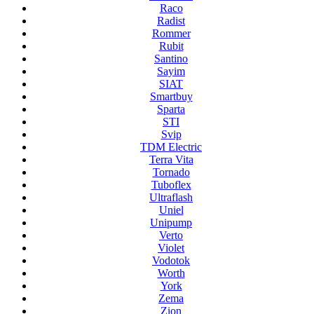
Raco
Radist
Rommer
Rubit
Santino
Sayim
SIAT
Smartbuy
Sparta
STI
Svip
TDM Electric
Terra Vita
Tornado
Tuboflex
Ultraflash
Uniel
Unipump
Verto
Violet
Vodotok
Worth
York
Zema
Zion