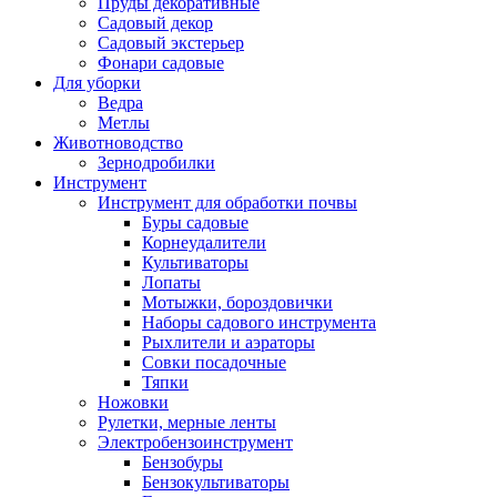
Пруды декоративные
Садовый декор
Садовый экстерьер
Фонари садовые
Для уборки
Ведра
Метлы
Животноводство
Зернодробилки
Инструмент
Инструмент для обработки почвы
Буры садовые
Корнеудалители
Культиваторы
Лопаты
Мотыжки, бороздовички
Наборы садового инструмента
Рыхлители и аэраторы
Совки посадочные
Тяпки
Ножовки
Рулетки, мерные ленты
Электробензоинструмент
Бензобуры
Бензокультиваторы