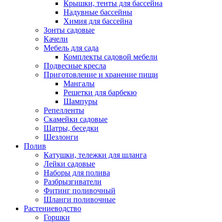
Крышки, тенты для бассейна
Надувные бассейны
Химия для бассейна
Зонты садовые
Качели
Мебель для сада
Комплекты садовой мебели
Подвесные кресла
Приготовление и хранение пищи
Мангалы
Решетки для барбекю
Шампуры
Репелленты
Скамейки садовые
Шатры, беседки
Шезлонги
Полив
Катушки, тележки для шланга
Лейки садовые
Наборы для полива
Разбрызгиватели
Фитинг поливочный
Шланги поливочные
Растениеводство
Горшки