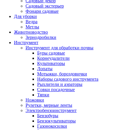
Садовый декор
Садовый экстерьер
Фонари садовые
Для уборки
Ведра
Метлы
Животноводство
Зернодробилки
Инструмент
Инструмент для обработки почвы
Буры садовые
Корнеудалители
Культиваторы
Лопаты
Мотыжки, бороздовички
Наборы садового инструмента
Рыхлители и аэраторы
Совки посадочные
Тяпки
Ножовки
Рулетки, мерные ленты
Электробензоинструмент
Бензобуры
Бензокультиваторы
Газонокосилки