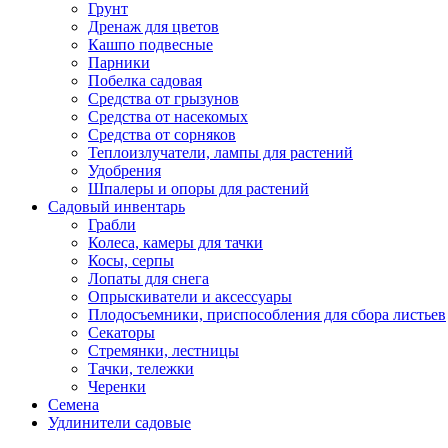
Грунт
Дренаж для цветов
Кашпо подвесные
Парники
Побелка садовая
Средства от грызунов
Средства от насекомых
Средства от сорняков
Теплоизлучатели, лампы для растений
Удобрения
Шпалеры и опоры для растений
Садовый инвентарь
Грабли
Колеса, камеры для тачки
Косы, серпы
Лопаты для снега
Опрыскиватели и аксессуары
Плодосъемники, приспособления для сбора листьев
Секаторы
Стремянки, лестницы
Тачки, тележки
Черенки
Семена
Удлинители садовые