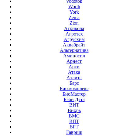
Vodotok
Worth
York
Zema
Zion
Агрикола
Агротех
Агрусхим
Аквабрайт
Альтернатива
Аминосил
Арнест
Арти
Атака
Аэлита
Барс
Био-комплекс
БиоМастер
Бэби Дэта
ВИТ
Вихрь
ВМС
ВПТ
ВРТ
Гавриш