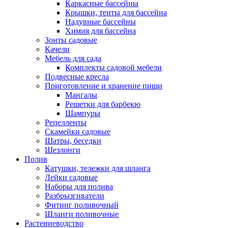
Каркасные бассейны
Крышки, тенты для бассейна
Надувные бассейны
Химия для бассейна
Зонты садовые
Качели
Мебель для сада
Комплекты садовой мебели
Подвесные кресла
Приготовление и хранение пищи
Мангалы
Решетки для барбекю
Шампуры
Репелленты
Скамейки садовые
Шатры, беседки
Шезлонги
Полив
Катушки, тележки для шланга
Лейки садовые
Наборы для полива
Разбрызгиватели
Фитинг поливочный
Шланги поливочные
Растениеводство