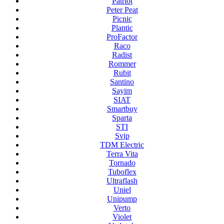
Patriot
Peter Peat
Picnic
Plantic
ProFactor
Raco
Radist
Rommer
Rubit
Santino
Sayim
SIAT
Smartbuy
Sparta
STI
Svip
TDM Electric
Terra Vita
Tornado
Tuboflex
Ultraflash
Uniel
Unipump
Verto
Violet