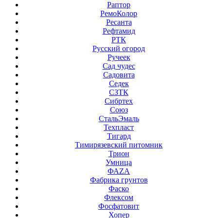
Раптор
РемоКолор
Ресанта
Рефтамид
РТК
Русский огород
Ручеек
Сад чудес
Садовита
Седек
СЗТК
Сибртех
Союз
СтальЭмаль
Техпласт
Тигард
Тимирязевский питомник
Трион
Умница
ФАZА
Фабрика грунтов
Фаско
Флексом
Фосфатовит
Хопер