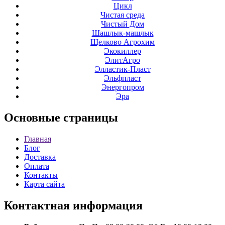
Цикл
Чистая среда
Чистый Дом
Шашлык-машлык
Щелково Агрохим
Экокиллер
ЭлитАгро
Элластик-Пласт
Эльфпласт
Энергопром
Эра
Основные
страницы
Главная
Блог
Доставка
Оплата
Контакты
Карта сайта
Контактная
информация