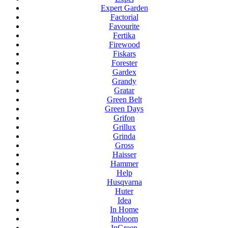
Expert Garden
Factorial
Favourite
Fertika
Firewood
Fiskars
Forester
Gardex
Grandy
Gratar
Green Belt
Green Days
Grifon
Grillux
Grinda
Gross
Haisser
Hammer
Help
Husqvarna
Huter
Idea
In Home
Inbloom
InGreen