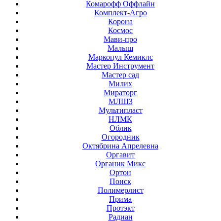
Комарофф Оффлайн
Комплект-Агро
Корона
Космос
Мави-про
Малыш
Маркопул Кемиклс
Мастер Инструмент
Мастер сад
Милих
Мираторг
МЛШЗ
Мультипласт
НЛМК
Облик
Огородник
Октябрина Апрелевна
Оргавит
Органик Микс
Ортон
Поиск
Полимерлист
Прима
Протэкт
Радиан