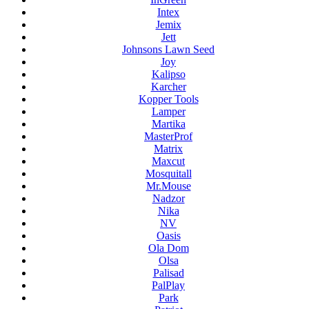
Intex
Jemix
Jett
Johnsons Lawn Seed
Joy
Kalipso
Karcher
Kopper Tools
Lamper
Martika
MasterProf
Matrix
Maxcut
Mosquitall
Mr.Mouse
Nadzor
Nika
NV
Oasis
Ola Dom
Olsa
Palisad
PalPlay
Park