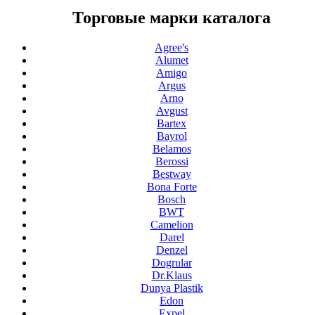
Торговые марки каталога
Agree's
Alumet
Amigo
Argus
Arno
Avgust
Bartex
Bayrol
Belamos
Berossi
Bestway
Bona Forte
Bosch
BWT
Camelion
Darel
Denzel
Dogrular
Dr.Klaus
Dunya Plastik
Edon
Expel