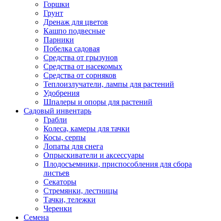
Горшки
Грунт
Дренаж для цветов
Кашпо подвесные
Парники
Побелка садовая
Средства от грызунов
Средства от насекомых
Средства от сорняков
Теплоизлучатели, лампы для растений
Удобрения
Шпалеры и опоры для растений
Садовый инвентарь
Грабли
Колеса, камеры для тачки
Косы, серпы
Лопаты для снега
Опрыскиватели и аксессуары
Плодосъемники, приспособления для сбора
листьев
Секаторы
Стремянки, лестницы
Тачки, тележки
Черенки
Семена