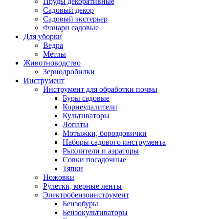
Пруды декоративные
Садовый декор
Садовый экстерьер
Фонари садовые
Для уборки
Ведра
Метлы
Животноводство
Зернодробилки
Инструмент
Инструмент для обработки почвы
Буры садовые
Корнеудалители
Культиваторы
Лопаты
Мотыжки, бороздовички
Наборы садового инструмента
Рыхлители и аэраторы
Совки посадочные
Тяпки
Ножовки
Рулетки, мерные ленты
Электробензоинструмент
Бензобуры
Бензокультиваторы