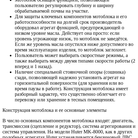
пользователю регулировать глубину и ширину
обрабатываемой почвы на участке.
Для защиты ключевых компонентов мотоблока и его
работоспособности на долгий срок производитель
оборудовал агрегат функцией, предупреждающей о
низком уровне масла. Действует она просто: если
уровень угрожающе низок, то мотоблок не заведётся.
Если же уровень масла опустился ниже допустимого во
время эксплуатации изделия, то мотоблок заглохнет.
Пользователь может выбирать скоростные режимы, а
также выбирать между двумя типами скорости работы (2
вперед и 1 назад).
Наличие специальной стояночной опоры (сошника)
сзади, позволяющей надежно установить агрегат на
горизонтальной поверхности (для хранения или во
время паузы в работе). Конструкция мотоблока имеет
разборный характер, что существенно облегчает его
перевозку или хранение в тесных помещениях.
Конструкция мотоблока и ее основные элементы
В число основных компонентов мотоблока входят: двигатель,
трансмиссия (сцепление и редуктор), система агрегирования и
система управления. На модели Huter MK-8000, как в других
подобных агрегатах Huter устанавливается бензиновый ДВС.