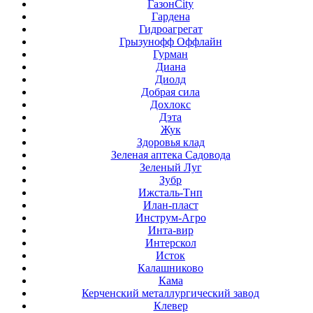
ГазонCity
Гардена
Гидроагрегат
Грызунофф Оффлайн
Гурман
Диана
Диолд
Добрая сила
Дохлокс
Дэта
Жук
Здоровья клад
Зеленая аптека Садовода
Зеленый Луг
Зубр
Ижсталь-Тнп
Илан-пласт
Инструм-Агро
Инта-вир
Интерскол
Исток
Калашниково
Кама
Керченский металлургический завод
Клевер