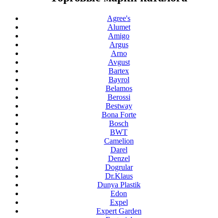
Agree's
Alumet
Amigo
Argus
Arno
Avgust
Bartex
Bayrol
Belamos
Berossi
Bestway
Bona Forte
Bosch
BWT
Camelion
Darel
Denzel
Dogrular
Dr.Klaus
Dunya Plastik
Edon
Expel
Expert Garden