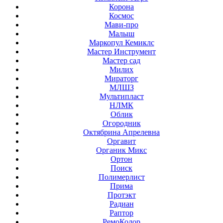
Корона
Космос
Мави-про
Малыш
Маркопул Кемиклс
Мастер Инструмент
Мастер сад
Милих
Мираторг
МЛШЗ
Мультипласт
НЛМК
Облик
Огородник
Октябрина Апрелевна
Оргавит
Органик Микс
Ортон
Поиск
Полимерлист
Прима
Протэкт
Радиан
Раптор
РемоКолор