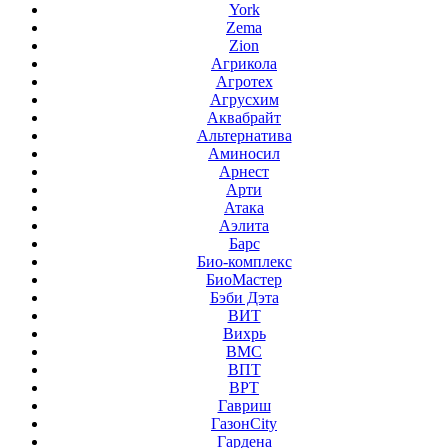
York
Zema
Zion
Агрикола
Агротех
Агрусхим
Аквабрайт
Альтернатива
Аминосил
Арнест
Арти
Атака
Аэлита
Барс
Био-комплекс
БиоМастер
Бэби Дэта
ВИТ
Вихрь
ВМС
ВПТ
ВРТ
Гавриш
ГазонCity
Гардена