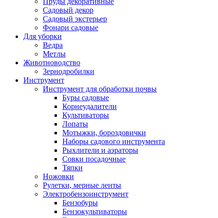
Пруды декоративные
Садовый декор
Садовый экстерьер
Фонари садовые
Для уборки
Ведра
Метлы
Животноводство
Зернодробилки
Инструмент
Инструмент для обработки почвы
Буры садовые
Корнеудалители
Культиваторы
Лопаты
Мотыжки, бороздовички
Наборы садового инструмента
Рыхлители и аэраторы
Совки посадочные
Тяпки
Ножовки
Рулетки, мерные ленты
Электробензоинструмент
Бензобуры
Бензокультиваторы