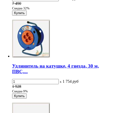
7 490
Скидка 32%
Удлинитель на катушке, 4 гнезда, 30 м,
ПВС,...
1 754
руб
x
1 928
Скидка 9%