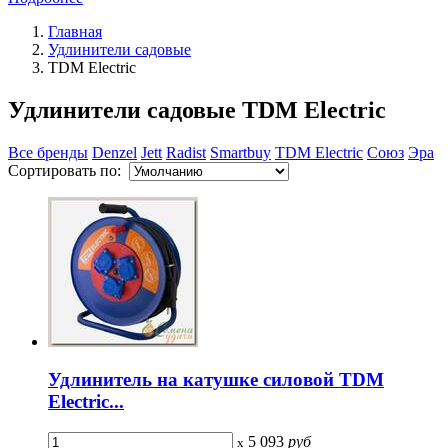
Главная
Удлинители садовые
TDM Electric
Удлинители садовые TDM Electric
Все бренды
Denzel
Jett
Radist
Smartbuy
TDM Electric
Союз
Эра
Сортировать по:
Удлинитель на катушке силовой TDM
Electric...
5 093
руб
x