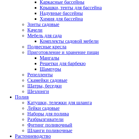
Каркасные бассейны
Крышки, тенты для бассейна
Надувные бассейны
Химия для бассейна
Зонты садовые
Качели
Мебель для сада
Комплекты садовой мебели
Подвесные кресла
Приготовление и хранение пищи
Мангалы
Решетки для барбекю
Шампуры
Репелленты
Скамейки садовые
Шатры, беседки
Шезлонги
Полив
Катушки, тележки для шланга
Лейки садовые
Наборы для полива
Разбрызгиватели
Фитинг поливочный
Шланги поливочные
Растениеводство