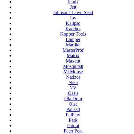
Jemix
Jett
Johnsons Lawn Seed
Joy
Kalipso
Karcher
Kopper Tools
Lamper
Martika
MasterProf
Matrix
Maxcut
Mosquitall
Mr.Mouse
Nadzor
Nika
NV
Oasis
Ola Dom
Olsa
Palisad
PalPlay
Park
Patriot
Peter Peat