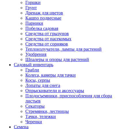
Горшки
Грунт
Дренаж для цветов
Кашпо подвесные
Парники
Побелка садовая
Средства от грызунов
Средства от насекомых
Средства от сорняков
Теплоизлучатели, лампы для растений
Удобрения
Шпалеры и опоры для растений
Садовый инвентарь
Грабли
Колеса, камеры для тачки
Косы, серпы
Лопаты для снега
Опрыскиватели и аксессуары
Плодосъемники, приспособления для сбора
листьев
Секаторы
Стремянки, лестницы
Тачки, тележки
Черенки
Семена