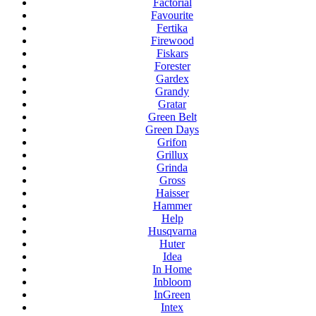
Factorial
Favourite
Fertika
Firewood
Fiskars
Forester
Gardex
Grandy
Gratar
Green Belt
Green Days
Grifon
Grillux
Grinda
Gross
Haisser
Hammer
Help
Husqvarna
Huter
Idea
In Home
Inbloom
InGreen
Intex