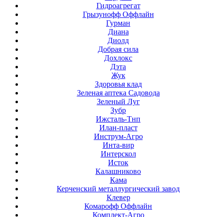
Гидроагрегат
Грызунофф Оффлайн
Гурман
Диана
Диолд
Добрая сила
Дохлокс
Дэта
Жук
Здоровья клад
Зеленая аптека Садовода
Зеленый Луг
Зубр
Ижсталь-Тнп
Илан-пласт
Инструм-Агро
Инта-вир
Интерскол
Исток
Калашниково
Кама
Керченский металлургический завод
Клевер
Комарофф Оффлайн
Комплект-Агро