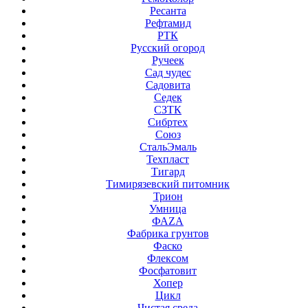
Ресанта
Рефтамид
РТК
Русский огород
Ручеек
Сад чудес
Садовита
Седек
СЗТК
Сибртех
Союз
СтальЭмаль
Техпласт
Тигард
Тимирязевский питомник
Трион
Умница
ФАZА
Фабрика грунтов
Фаско
Флексом
Фосфатовит
Хопер
Цикл
Чистая среда