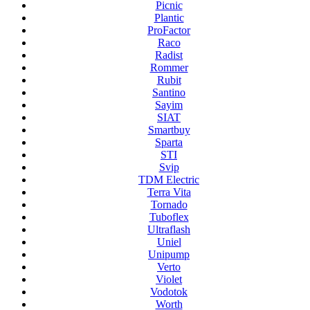
Picnic
Plantic
ProFactor
Raco
Radist
Rommer
Rubit
Santino
Sayim
SIAT
Smartbuy
Sparta
STI
Svip
TDM Electric
Terra Vita
Tornado
Tuboflex
Ultraflash
Uniel
Unipump
Verto
Violet
Vodotok
Worth