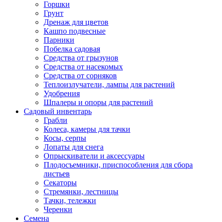
Горшки
Грунт
Дренаж для цветов
Кашпо подвесные
Парники
Побелка садовая
Средства от грызунов
Средства от насекомых
Средства от сорняков
Теплоизлучатели, лампы для растений
Удобрения
Шпалеры и опоры для растений
Садовый инвентарь
Грабли
Колеса, камеры для тачки
Косы, серпы
Лопаты для снега
Опрыскиватели и аксессуары
Плодосъемники, приспособления для сбора
листьев
Секаторы
Стремянки, лестницы
Тачки, тележки
Черенки
Семена