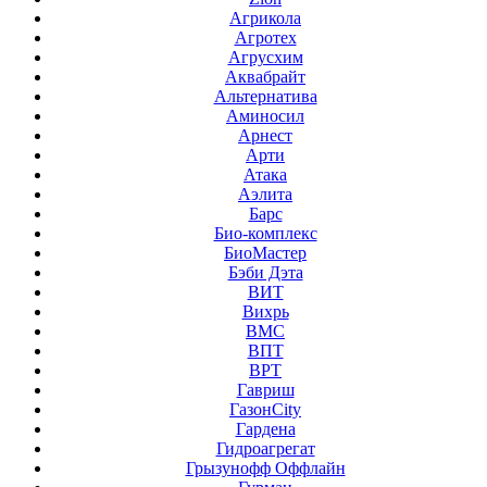
Агрикола
Агротех
Агрусхим
Аквабрайт
Альтернатива
Аминосил
Арнест
Арти
Атака
Аэлита
Барс
Био-комплекс
БиоМастер
Бэби Дэта
ВИТ
Вихрь
ВМС
ВПТ
ВРТ
Гавриш
ГазонCity
Гардена
Гидроагрегат
Грызунофф Оффлайн