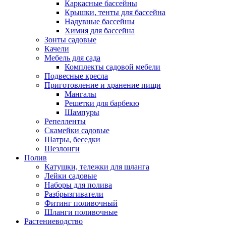
Каркасные бассейны
Крышки, тенты для бассейна
Надувные бассейны
Химия для бассейна
Зонты садовые
Качели
Мебель для сада
Комплекты садовой мебели
Подвесные кресла
Приготовление и хранение пищи
Мангалы
Решетки для барбекю
Шампуры
Репелленты
Скамейки садовые
Шатры, беседки
Шезлонги
Полив
Катушки, тележки для шланга
Лейки садовые
Наборы для полива
Разбрызгиватели
Фитинг поливочный
Шланги поливочные
Растениеводство