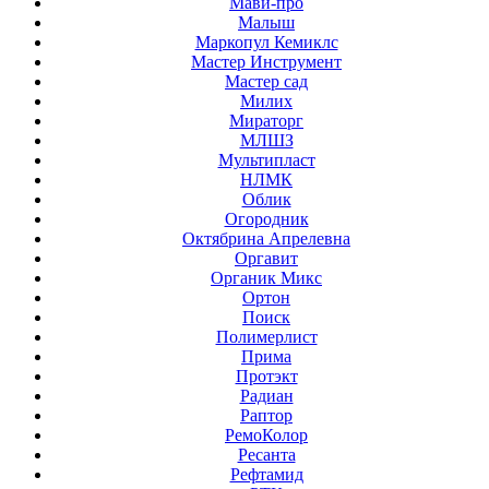
Мави-про
Малыш
Маркопул Кемиклс
Мастер Инструмент
Мастер сад
Милих
Мираторг
МЛШЗ
Мультипласт
НЛМК
Облик
Огородник
Октябрина Апрелевна
Оргавит
Органик Микс
Ортон
Поиск
Полимерлист
Прима
Протэкт
Радиан
Раптор
РемоКолор
Ресанта
Рефтамид