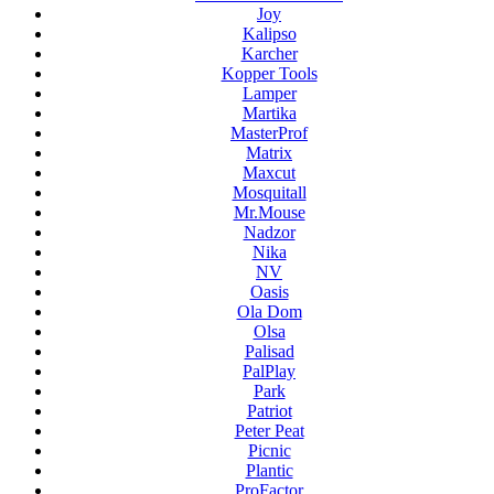
Joy
Kalipso
Karcher
Kopper Tools
Lamper
Martika
MasterProf
Matrix
Maxcut
Mosquitall
Mr.Mouse
Nadzor
Nika
NV
Oasis
Ola Dom
Olsa
Palisad
PalPlay
Park
Patriot
Peter Peat
Picnic
Plantic
ProFactor