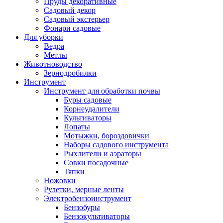
Пруды декоративные
Садовый декор
Садовый экстерьер
Фонари садовые
Для уборки
Ведра
Метлы
Животноводство
Зернодробилки
Инструмент
Инструмент для обработки почвы
Буры садовые
Корнеудалители
Культиваторы
Лопаты
Мотыжки, бороздовички
Наборы садового инструмента
Рыхлители и аэраторы
Совки посадочные
Тяпки
Ножовки
Рулетки, мерные ленты
Электробензоинструмент
Бензобуры
Бензокультиваторы