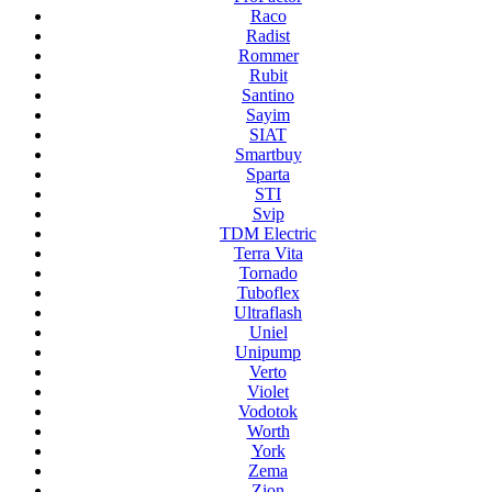
Raco
Radist
Rommer
Rubit
Santino
Sayim
SIAT
Smartbuy
Sparta
STI
Svip
TDM Electric
Terra Vita
Tornado
Tuboflex
Ultraflash
Uniel
Unipump
Verto
Violet
Vodotok
Worth
York
Zema
Zion