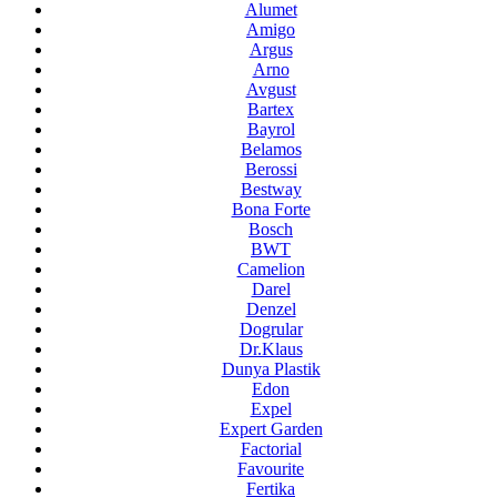
Alumet
Amigo
Argus
Arno
Avgust
Bartex
Bayrol
Belamos
Berossi
Bestway
Bona Forte
Bosch
BWT
Camelion
Darel
Denzel
Dogrular
Dr.Klaus
Dunya Plastik
Edon
Expel
Expert Garden
Factorial
Favourite
Fertika