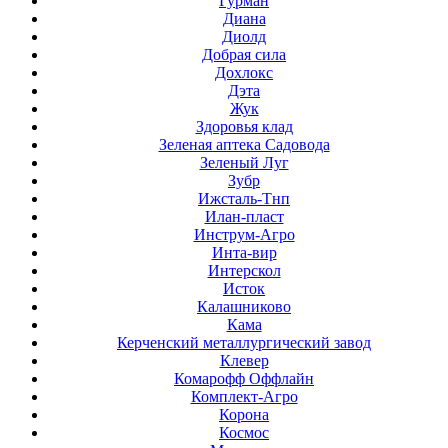
Гурман
Диана
Диолд
Добрая сила
Дохлокс
Дэта
Жук
Здоровья клад
Зеленая аптека Садовода
Зеленый Луг
Зубр
Ижсталь-Тнп
Илан-пласт
Инструм-Агро
Инта-вир
Интерскол
Исток
Калашниково
Кама
Керченский металлургический завод
Клевер
Комарофф Оффлайн
Комплект-Агро
Корона
Космос