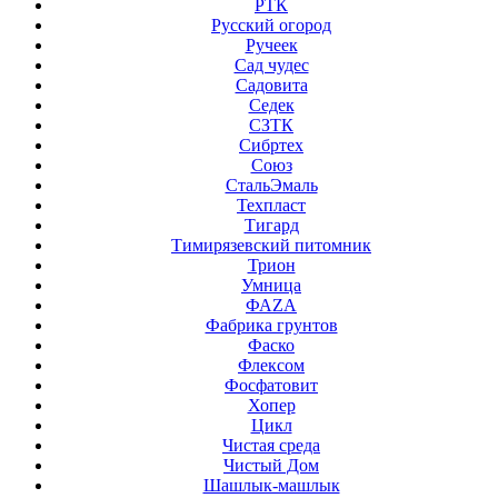
РТК
Русский огород
Ручеек
Сад чудес
Садовита
Седек
СЗТК
Сибртех
Союз
СтальЭмаль
Техпласт
Тигард
Тимирязевский питомник
Трион
Умница
ФАZА
Фабрика грунтов
Фаско
Флексом
Фосфатовит
Хопер
Цикл
Чистая среда
Чистый Дом
Шашлык-машлык