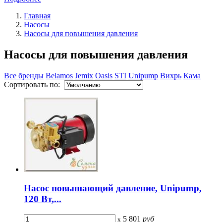
Главная
Насосы
Насосы для повышения давления
Насосы для повышения давления
Все бренды
Belamos
Jemix
Oasis
STI
Unipump
Вихрь
Кама
Сортировать по:
Насос повышающий давление, Unipump,
120 Вт,...
5 801
руб
x