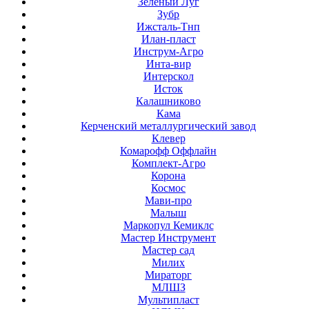
Зеленый Луг
Зубр
Ижсталь-Тнп
Илан-пласт
Инструм-Агро
Инта-вир
Интерскол
Исток
Калашниково
Кама
Керченский металлургический завод
Клевер
Комарофф Оффлайн
Комплект-Агро
Корона
Космос
Мави-про
Малыш
Маркопул Кемиклс
Мастер Инструмент
Мастер сад
Милих
Мираторг
МЛШЗ
Мультипласт