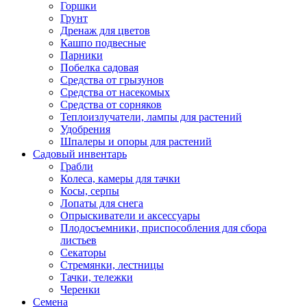
Горшки
Грунт
Дренаж для цветов
Кашпо подвесные
Парники
Побелка садовая
Средства от грызунов
Средства от насекомых
Средства от сорняков
Теплоизлучатели, лампы для растений
Удобрения
Шпалеры и опоры для растений
Садовый инвентарь
Грабли
Колеса, камеры для тачки
Косы, серпы
Лопаты для снега
Опрыскиватели и аксессуары
Плодосъемники, приспособления для сбора
листьев
Секаторы
Стремянки, лестницы
Тачки, тележки
Черенки
Семена