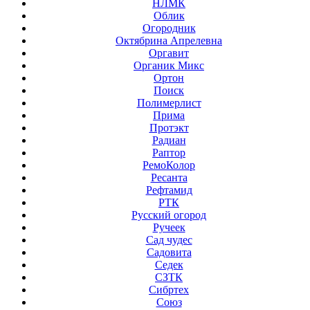
НЛМК
Облик
Огородник
Октябрина Апрелевна
Оргавит
Органик Микс
Ортон
Поиск
Полимерлист
Прима
Протэкт
Радиан
Раптор
РемоКолор
Ресанта
Рефтамид
РТК
Русский огород
Ручеек
Сад чудес
Садовита
Седек
СЗТК
Сибртех
Союз