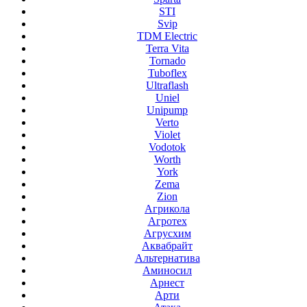
STI
Svip
TDM Electric
Terra Vita
Tornado
Tuboflex
Ultraflash
Uniel
Unipump
Verto
Violet
Vodotok
Worth
York
Zema
Zion
Агрикола
Агротех
Агрусхим
Аквабрайт
Альтернатива
Аминосил
Арнест
Арти