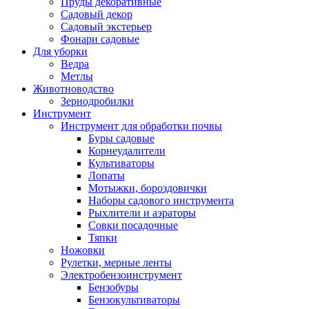
Пруды декоративные
Садовый декор
Садовый экстерьер
Фонари садовые
Для уборки
Ведра
Метлы
Животноводство
Зернодробилки
Инструмент
Инструмент для обработки почвы
Буры садовые
Корнеудалители
Культиваторы
Лопаты
Мотыжки, бороздовички
Наборы садового инструмента
Рыхлители и аэраторы
Совки посадочные
Тяпки
Ножовки
Рулетки, мерные ленты
Электробензоинструмент
Бензобуры
Бензокультиваторы