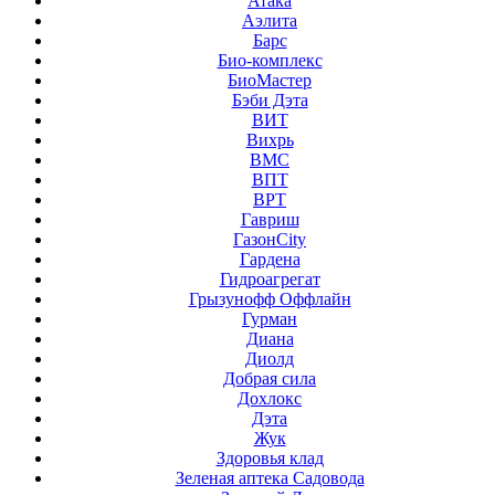
Атака
Аэлита
Барс
Био-комплекс
БиоМастер
Бэби Дэта
ВИТ
Вихрь
ВМС
ВПТ
ВРТ
Гавриш
ГазонCity
Гардена
Гидроагрегат
Грызунофф Оффлайн
Гурман
Диана
Диолд
Добрая сила
Дохлокс
Дэта
Жук
Здоровья клад
Зеленая аптека Садовода