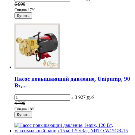
6 990
Скидка 17%
Насос повышающий давление, Unipump, 90
Вт,...
3 927
руб
x
4 790
Скидка 18%