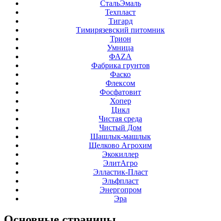
СтальЭмаль
Техпласт
Тигард
Тимирязевский питомник
Трион
Умница
ФАZА
Фабрика грунтов
Фаско
Флексом
Фосфатовит
Хопер
Цикл
Чистая среда
Чистый Дом
Шашлык-машлык
Щелково Агрохим
Экокиллер
ЭлитАгро
Элластик-Пласт
Эльфпласт
Энергопром
Эра
Основные
страницы