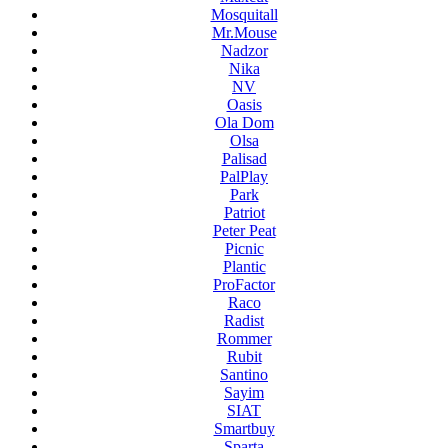
Mosquitall
Mr.Mouse
Nadzor
Nika
NV
Oasis
Ola Dom
Olsa
Palisad
PalPlay
Park
Patriot
Peter Peat
Picnic
Plantic
ProFactor
Raco
Radist
Rommer
Rubit
Santino
Sayim
SIAT
Smartbuy
Sparta