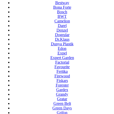
Bestway
Bona Forte
Bosch
BWT
Camelion
Darel
Denzel
Dogrular
Dr.Klaus
Dunya Plastik
Edon
Expel
Expert Garden
Factorial
Favourite
Fertika
Firewood
Fiskars
Forester
Gardex
Grandy
Gratar
Green Belt
Green Days
Grifon