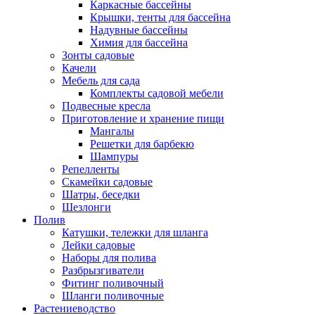
Каркасные бассейны
Крышки, тенты для бассейна
Надувные бассейны
Химия для бассейна
Зонты садовые
Качели
Мебель для сада
Комплекты садовой мебели
Подвесные кресла
Приготовление и хранение пищи
Мангалы
Решетки для барбекю
Шампуры
Репелленты
Скамейки садовые
Шатры, беседки
Шезлонги
Полив
Катушки, тележки для шланга
Лейки садовые
Наборы для полива
Разбрызгиватели
Фитинг поливочный
Шланги поливочные
Растениеводство