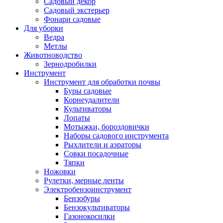
Садовый декор
Садовый экстерьер
Фонари садовые
Для уборки
Ведра
Метлы
Животноводство
Зернодробилки
Инструмент
Инструмент для обработки почвы
Буры садовые
Корнеудалители
Культиваторы
Лопаты
Мотыжки, бороздовички
Наборы садового инструмента
Рыхлители и аэраторы
Совки посадочные
Тяпки
Ножовки
Рулетки, мерные ленты
Электробензоинструмент
Бензобуры
Бензокультиваторы
Газонокосилки