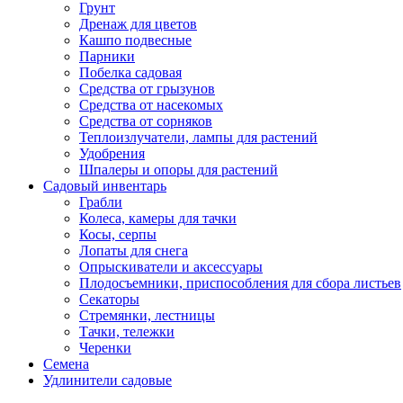
Грунт
Дренаж для цветов
Кашпо подвесные
Парники
Побелка садовая
Средства от грызунов
Средства от насекомых
Средства от сорняков
Теплоизлучатели, лампы для растений
Удобрения
Шпалеры и опоры для растений
Садовый инвентарь
Грабли
Колеса, камеры для тачки
Косы, серпы
Лопаты для снега
Опрыскиватели и аксессуары
Плодосъемники, приспособления для сбора листьев
Секаторы
Стремянки, лестницы
Тачки, тележки
Черенки
Семена
Удлинители садовые