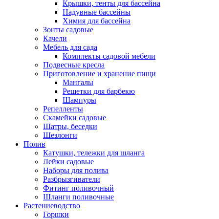
Крышки, тенты для бассейна
Надувные бассейны
Химия для бассейна
Зонты садовые
Качели
Мебель для сада
Комплекты садовой мебели
Подвесные кресла
Приготовление и хранение пищи
Мангалы
Решетки для барбекю
Шампуры
Репелленты
Скамейки садовые
Шатры, беседки
Шезлонги
Полив
Катушки, тележки для шланга
Лейки садовые
Наборы для полива
Разбрызгиватели
Фитинг поливочный
Шланги поливочные
Растениеводство
Горшки