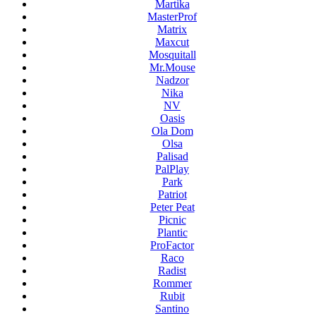
Martika
MasterProf
Matrix
Maxcut
Mosquitall
Mr.Mouse
Nadzor
Nika
NV
Oasis
Ola Dom
Olsa
Palisad
PalPlay
Park
Patriot
Peter Peat
Picnic
Plantic
ProFactor
Raco
Radist
Rommer
Rubit
Santino