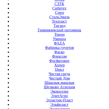
СЗТК
Сибртех
Союз
СтальЭмаль
Техпласт
Тигард
Тимирязевский питомник
Трион
Умница
ФАZА
Фабрика грунтов
Фаско
Флексом
Фосфатовит
Хопер
Цикл
Чистая среда
Чистый Дом
Шашлык-машлык
Щелково Агрохим
Экокиллер
ЭлитАгро
Элластик-Пласт
Эльфпласт
Энергопром