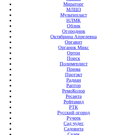
Мираторг
МЛШЗ
Мультипласт
НЛМК
Облик
Огородник
Октябрина Апрелевна
Оргавит
Органик Микс
Ортон
Поиск
Полимерлист
Прима
Протэкт
Радиан
Раптор
РемоКолор
Ресанта
Рефтамид
РТК
Русский огород
Ручеек
Сад чудес
Садовита
Седек