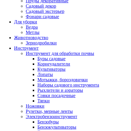
Пруды декоративные
Садовый декор
Садовый экстерьер
Фонари садовые
Для уборки
Ведра
Метлы
Животноводство
Зернодробилки
Инструмент
Инструмент для обработки почвы
Буры садовые
Корнеудалители
Культиваторы
Лопаты
Мотыжки, бороздовички
Наборы садового инструмента
Рыхлители и аэраторы
Совки посадочные
Тяпки
Ножовки
Рулетки, мерные ленты
Электробензоинструмент
Бензобуры
Бензокультиваторы