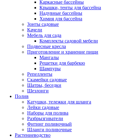
Каркасные бассейны
Крышки, тенты для бассейна
Надувные бассейны
Химия для бассейна
Зонты садовые
Качели
Мебель для сада
Комплекты садовой мебели
Подвесные кресла
Приготовление и хранение пищи
Мангалы
Решетки для барбекю
Шампуры
Репелленты
Скамейки садовые
Шатры, беседки
Шезлонги
Полив
Катушки, тележки для шланга
Лейки садовые
Наборы для полива
Разбрызгиватели
Фитинг поливочный
Шланги поливочные
Растениеводство