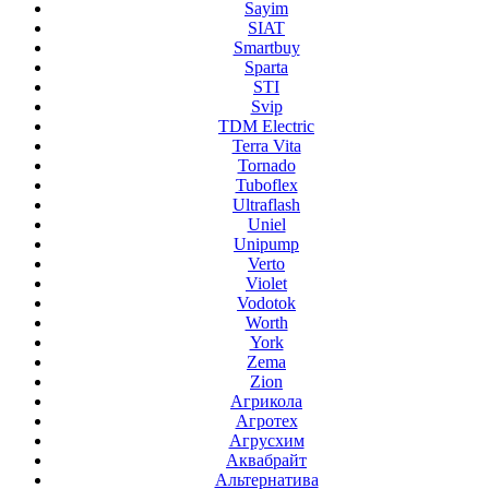
Sayim
SIAT
Smartbuy
Sparta
STI
Svip
TDM Electric
Terra Vita
Tornado
Tuboflex
Ultraflash
Uniel
Unipump
Verto
Violet
Vodotok
Worth
York
Zema
Zion
Агрикола
Агротех
Агрусхим
Аквабрайт
Альтернатива