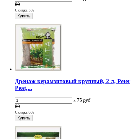
80
Скидка 5%
Дренаж керамзитовый крупный, 2 л, Peter
Peat,...
75
руб
x
80
Скидка 6%