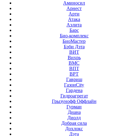
Аминосил
Арнест
Арти
Атака
Аэлита
Барс
Био-комплекс
БиоМастер
Бэби Дэта
ВИТ
Вихрь
ВМС
ВПТ
ВРТ
Гавриш
ГазонCity
Гардена
Гидроагрегат
Грызунофф Оффлайн
Гурман
Диана
Диолд
Добрая сила
Дохлокс
Дэта