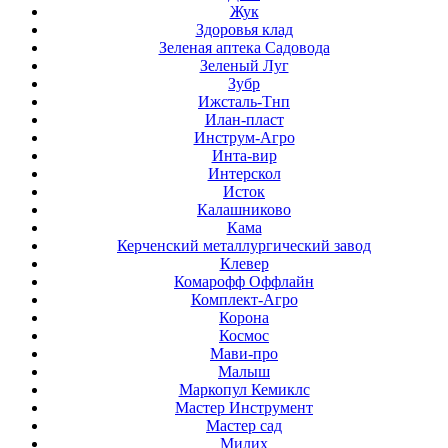
Жук
Здоровья клад
Зеленая аптека Садовода
Зеленый Луг
Зубр
Ижсталь-Тнп
Илан-пласт
Инструм-Агро
Инта-вир
Интерскол
Исток
Калашниково
Кама
Керченский металлургический завод
Клевер
Комарофф Оффлайн
Комплект-Агро
Корона
Космос
Мави-про
Малыш
Маркопул Кемиклс
Мастер Инструмент
Мастер сад
Милих