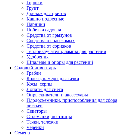
Горшки
Грунт
Дренаж для цветов
Кашпо подвесные
Парники
Побелка садовая
Средства от грызунов
Средства от насекомых
Средства от сорняков
Теплоизлучатели, лампы для растений
Удобрения
Шпалеры и опоры для растений
Садовый инвентарь
Грабли
Колеса, камеры для тачки
Косы, серпы
Лопаты для снега
Опрыскиватели и аксессуары
Плодосъемники, приспособления для сбора
листьев
Секаторы
Стремянки, лестницы
Тачки, тележки
Черенки
Семена