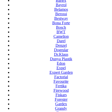
Bartex
Bayrol
Belamos
Berossi
Bestway
Bona Forte
Bosch
BWT
Camelion
Darel
Denzel
Dogrular
Dr.Klaus
Dunya Plastik
Edon
Expel
Expert Garden
Factorial
Favourite
Fertika
Firewood
Fiskars
Forester
Gardex
Grandy