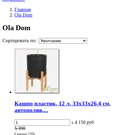
Главная
Ola Dom
Ola Dom
Сортировать по:
Кашпо пластик, 12 л, 33х33х26.4 см,
автополив,...
4 150
руб
x
5 390
Скидка 23%