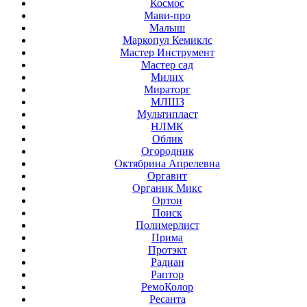
Космос
Мави-про
Малыш
Маркопул Кемиклс
Мастер Инструмент
Мастер сад
Милих
Мираторг
МЛШЗ
Мультипласт
НЛМК
Облик
Огородник
Октябрина Апрелевна
Оргавит
Органик Микс
Ортон
Поиск
Полимерлист
Прима
Протэкт
Радиан
Раптор
РемоКолор
Ресанта