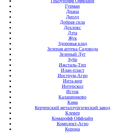
Грызунофф Оффлайн
Гурман
Диана
Диолд
Добрая сила
Дохлокс
Дэта
Жук
Здоровья клад
Зеленая аптека Садовода
Зеленый Луг
Зубр
Ижсталь-Тнп
Илан-пласт
Инструм-Агро
Инта-вир
Интерскол
Исток
Калашниково
Кама
Керченский металлургический завод
Клевер
Комарофф Оффлайн
Комплект-Агро
Корона