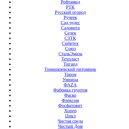
Рефтамид
РТК
Русский огород
Ручеек
Сад чудес
Садовита
Седек
СЗТК
Сибртех
Союз
СтальЭмаль
Техпласт
Тигард
Тимирязевский питомник
Трион
Умница
ФАZА
Фабрика грунтов
Фаско
Флексом
Фосфатовит
Хопер
Цикл
Чистая среда
Чистый Дом