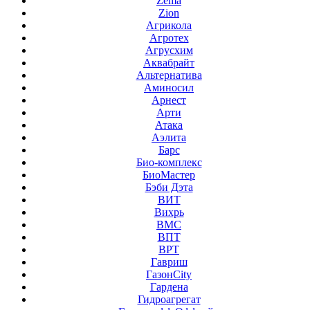
Zema
Zion
Агрикола
Агротех
Агрусхим
Аквабрайт
Альтернатива
Аминосил
Арнест
Арти
Атака
Аэлита
Барс
Био-комплекс
БиоМастер
Бэби Дэта
ВИТ
Вихрь
ВМС
ВПТ
ВРТ
Гавриш
ГазонCity
Гардена
Гидроагрегат