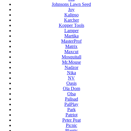
Johnsons Lawn Seed
Joy
Kalipso
Karcher
Kopper Tools
Lamper
Martika
MasterProf
Matrix
Maxcut
Mosquitall
Mr.Mouse
Nadzor
Nika
NV
Oasis
Ola Dom
Olsa
Palisad
PalPlay
Park
Patriot
Peter Peat
Picnic
Plantic