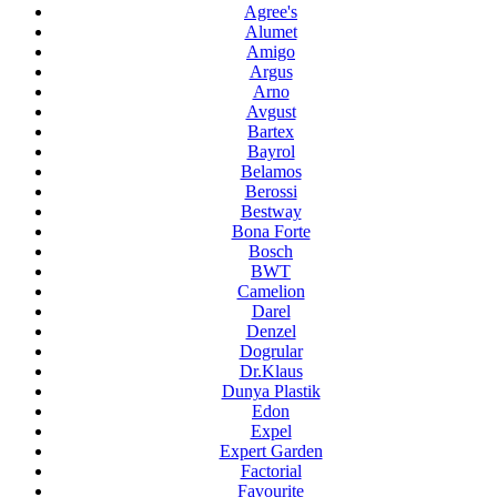
Agree's
Alumet
Amigo
Argus
Arno
Avgust
Bartex
Bayrol
Belamos
Berossi
Bestway
Bona Forte
Bosch
BWT
Camelion
Darel
Denzel
Dogrular
Dr.Klaus
Dunya Plastik
Edon
Expel
Expert Garden
Factorial
Favourite