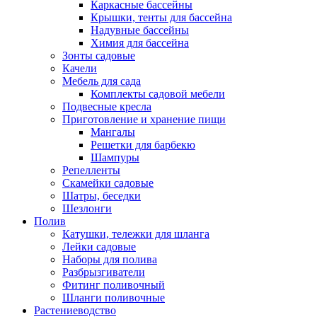
Каркасные бассейны
Крышки, тенты для бассейна
Надувные бассейны
Химия для бассейна
Зонты садовые
Качели
Мебель для сада
Комплекты садовой мебели
Подвесные кресла
Приготовление и хранение пищи
Мангалы
Решетки для барбекю
Шампуры
Репелленты
Скамейки садовые
Шатры, беседки
Шезлонги
Полив
Катушки, тележки для шланга
Лейки садовые
Наборы для полива
Разбрызгиватели
Фитинг поливочный
Шланги поливочные
Растениеводство