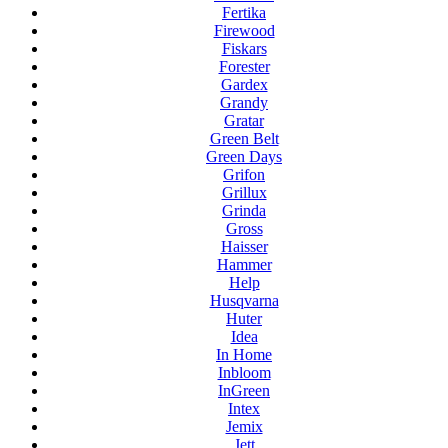
Fertika
Firewood
Fiskars
Forester
Gardex
Grandy
Gratar
Green Belt
Green Days
Grifon
Grillux
Grinda
Gross
Haisser
Hammer
Help
Husqvarna
Huter
Idea
In Home
Inbloom
InGreen
Intex
Jemix
Jett