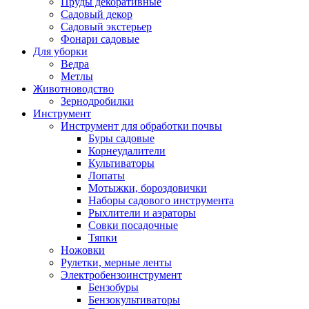
Пруды декоративные
Садовый декор
Садовый экстерьер
Фонари садовые
Для уборки
Ведра
Метлы
Животноводство
Зернодробилки
Инструмент
Инструмент для обработки почвы
Буры садовые
Корнеудалители
Культиваторы
Лопаты
Мотыжки, бороздовички
Наборы садового инструмента
Рыхлители и аэраторы
Совки посадочные
Тяпки
Ножовки
Рулетки, мерные ленты
Электробензоинструмент
Бензобуры
Бензокультиваторы