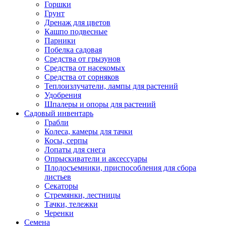
Горшки
Грунт
Дренаж для цветов
Кашпо подвесные
Парники
Побелка садовая
Средства от грызунов
Средства от насекомых
Средства от сорняков
Теплоизлучатели, лампы для растений
Удобрения
Шпалеры и опоры для растений
Садовый инвентарь
Грабли
Колеса, камеры для тачки
Косы, серпы
Лопаты для снега
Опрыскиватели и аксессуары
Плодосъемники, приспособления для сбора
листьев
Секаторы
Стремянки, лестницы
Тачки, тележки
Черенки
Семена