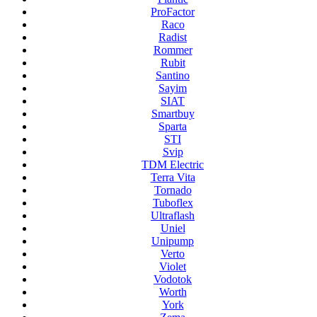
ProFactor
Raco
Radist
Rommer
Rubit
Santino
Sayim
SIAT
Smartbuy
Sparta
STI
Svip
TDM Electric
Terra Vita
Tornado
Tuboflex
Ultraflash
Uniel
Unipump
Verto
Violet
Vodotok
Worth
York