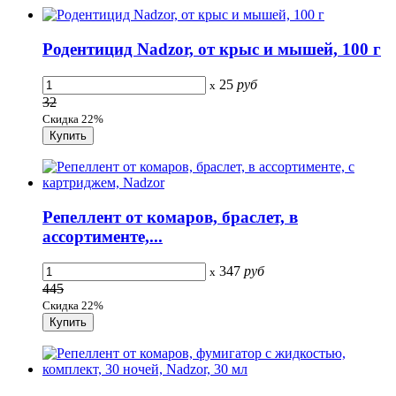
Родентицид Nadzor, от крыс и мышей, 100 г
25
руб
x
32
Скидка 22%
Репеллент от комаров, браслет, в
ассортименте,...
347
руб
x
445
Скидка 22%