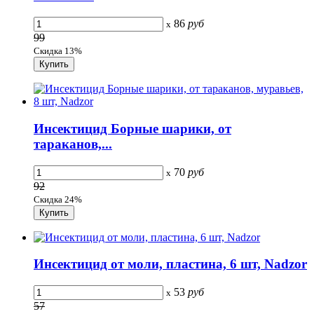
86
руб
x
99
Скидка 13%
Инсектицид Борные шарики, от
тараканов,...
70
руб
x
92
Скидка 24%
Инсектицид от моли, пластина, 6 шт, Nadzor
53
руб
x
57