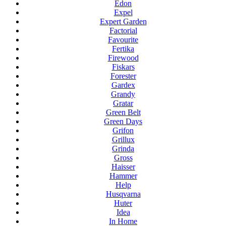
Edon
Expel
Expert Garden
Factorial
Favourite
Fertika
Firewood
Fiskars
Forester
Gardex
Grandy
Gratar
Green Belt
Green Days
Grifon
Grillux
Grinda
Gross
Haisser
Hammer
Help
Husqvarna
Huter
Idea
In Home