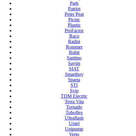
Park
Patriot
Peter Peat
Picnic
Plantic
ProFactor
Raco
Radist
Rommer
Rubit
Santino
Sayim
SIAT
Smartbuy
Sparta
STI
Svip
TDM Electric
Terra Vita
Tornado
Tuboflex
Ultraflash
Uniel
Unipump
Verto