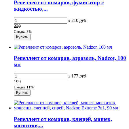
Репеллент от комаров, фумигатор с
жидкостью,...
210
руб
x
229
Скидка 8%
Репеллент от комаров, аэрозоль, Nadzor, 100
мл
177
руб
x
199
Скидка 11%
Репеллент от комаров, клещей, мошек,
москитов,...