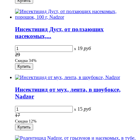
Инсектицид Дуст, от ползающих
насекомых,...
19
руб
x
29
Скидка 34%
Инсектицид от мух, лента, в шоубоксе,
Nadzor
15
руб
x
17
Скидка 12%