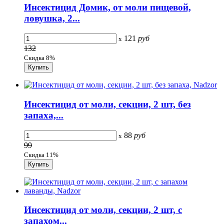
Инсектицид Домик, от моли пищевой,
ловушка, 2...
121
руб
x
132
Скидка 8%
Инсектицид от моли, секции, 2 шт, без
запаха,...
88
руб
x
99
Скидка 11%
Инсектицид от моли, секции, 2 шт, с
запахом...