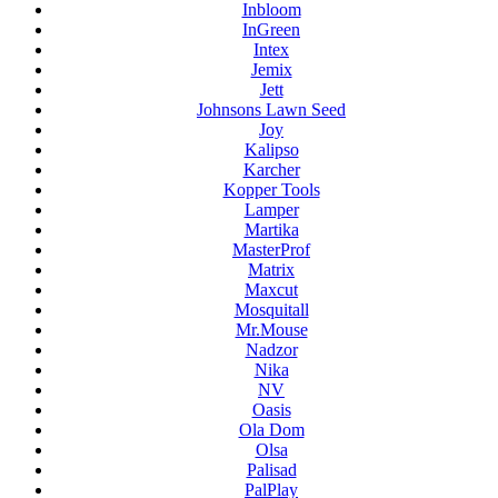
Inbloom
InGreen
Intex
Jemix
Jett
Johnsons Lawn Seed
Joy
Kalipso
Karcher
Kopper Tools
Lamper
Martika
MasterProf
Matrix
Maxcut
Mosquitall
Mr.Mouse
Nadzor
Nika
NV
Oasis
Ola Dom
Olsa
Palisad
PalPlay