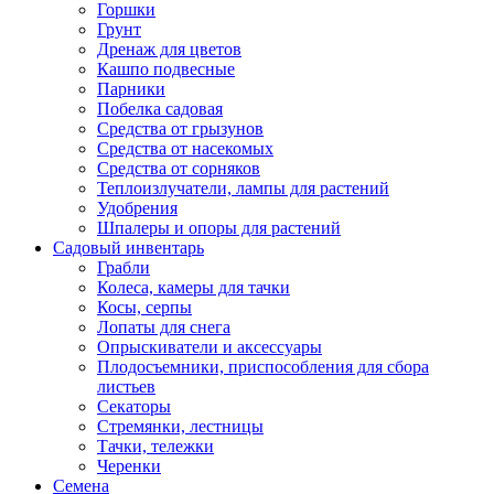
Горшки
Грунт
Дренаж для цветов
Кашпо подвесные
Парники
Побелка садовая
Средства от грызунов
Средства от насекомых
Средства от сорняков
Теплоизлучатели, лампы для растений
Удобрения
Шпалеры и опоры для растений
Садовый инвентарь
Грабли
Колеса, камеры для тачки
Косы, серпы
Лопаты для снега
Опрыскиватели и аксессуары
Плодосъемники, приспособления для сбора
листьев
Секаторы
Стремянки, лестницы
Тачки, тележки
Черенки
Семена