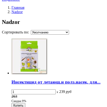
Главная
Nadzor
Nadzor
Сортировать по:
Инсектицид от летающ.и полз.насек, для...
239
руб
x
263
Скидка 9%