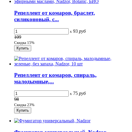
Репеллент от комаров, браслет,
силиконовый, с...
93
руб
x
109
Скидка 15%
Репеллент от комаров, спираль,
малодымные,...
75
руб
x
98
Скидка 23%