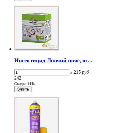
Инсектицид Ловчий пояс, от...
215
руб
x
242
Скидка 11%