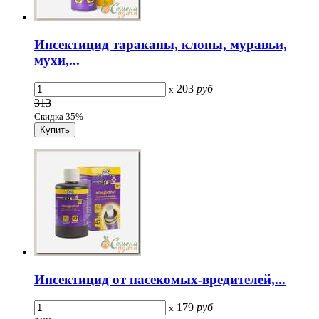
Инсектицид тараканы, клопы, муравьи,
мухи,...
203
руб
x
313
Скидка 35%
Инсектицид от насекомых-вредителей,...
179
руб
x