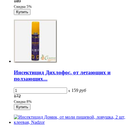
189
Скидка 5%
Инсектицид Дихлофос, от летающих и
ползающих...
159
руб
x
172
Скидка 8%