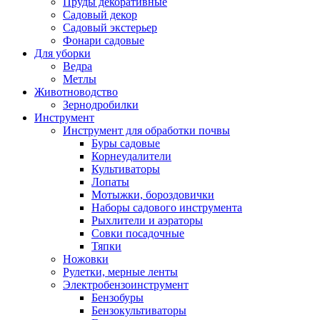
Пруды декоративные
Садовый декор
Садовый экстерьер
Фонари садовые
Для уборки
Ведра
Метлы
Животноводство
Зернодробилки
Инструмент
Инструмент для обработки почвы
Буры садовые
Корнеудалители
Культиваторы
Лопаты
Мотыжки, бороздовички
Наборы садового инструмента
Рыхлители и аэраторы
Совки посадочные
Тяпки
Ножовки
Рулетки, мерные ленты
Электробензоинструмент
Бензобуры
Бензокультиваторы