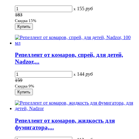
155
руб
x
183
Скидка 15%
Репеллент от комаров, спрей, для детей,
Nadzor,...
144
руб
x
159
Скидка 9%
Репеллент от комаров, жидкость для
фумигатора,...