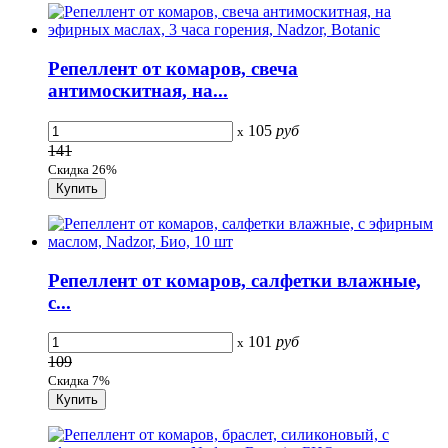
Репеллент от комаров, свеча
антимоскитная, на...
105
руб
x
141
Скидка 26%
Репеллент от комаров, салфетки влажные,
с...
101
руб
x
109
Скидка 7%