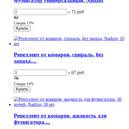
Фумигатор универсальный, Nadzor
71
руб
x
82
Скидка 13%
Репеллент от комаров, спираль, без
запаха,...
67
руб
x
78
Скидка 14%
Репеллент от комаров, жидкость для
фумигатора,...