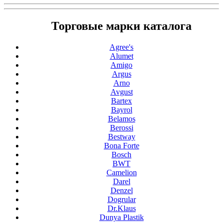
Торговые марки каталога
Agree's
Alumet
Amigo
Argus
Arno
Avgust
Bartex
Bayrol
Belamos
Berossi
Bestway
Bona Forte
Bosch
BWT
Camelion
Darel
Denzel
Dogrular
Dr.Klaus
Dunya Plastik