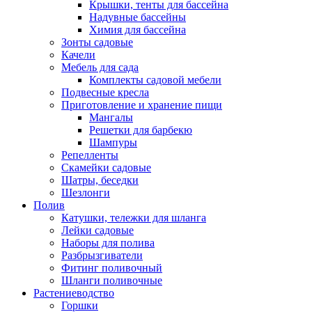
Крышки, тенты для бассейна
Надувные бассейны
Химия для бассейна
Зонты садовые
Качели
Мебель для сада
Комплекты садовой мебели
Подвесные кресла
Приготовление и хранение пищи
Мангалы
Решетки для барбекю
Шампуры
Репелленты
Скамейки садовые
Шатры, беседки
Шезлонги
Полив
Катушки, тележки для шланга
Лейки садовые
Наборы для полива
Разбрызгиватели
Фитинг поливочный
Шланги поливочные
Растениеводство
Горшки