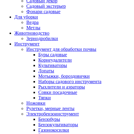
Садовый декор
Садовый экстерьер
Фонари садовые
Для уборки
Ведра
Метлы
Животноводство
Зернодробилки
Инструмент
Инструмент для обработки почвы
Буры садовые
Корнеудалители
Культиваторы
Лопаты
Мотыжки, бороздовички
Наборы садового инструмента
Рыхлители и аэраторы
Совки посадочные
Тяпки
Ножовки
Рулетки, мерные ленты
Электробензоинструмент
Бензобуры
Бензокультиваторы
Газонокосилки