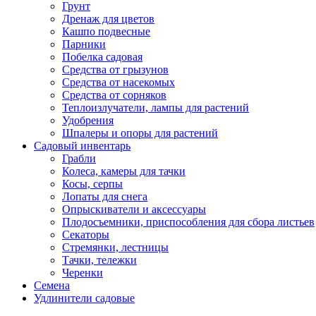
Грунт
Дренаж для цветов
Кашпо подвесные
Парники
Побелка садовая
Средства от грызунов
Средства от насекомых
Средства от сорняков
Теплоизлучатели, лампы для растений
Удобрения
Шпалеры и опоры для растений
Садовый инвентарь
Грабли
Колеса, камеры для тачки
Косы, серпы
Лопаты для снега
Опрыскиватели и аксессуары
Плодосъемники, приспособления для сбора листьев
Секаторы
Стремянки, лестницы
Тачки, тележки
Черенки
Семена
Удлинители садовые