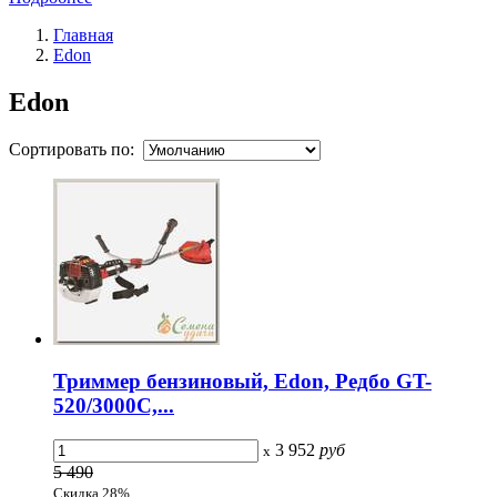
Главная
Edon
Edon
Сортировать по:
Триммер бензиновый, Edon, Редбо GT-
520/3000С,...
3 952
руб
x
5 490
Скидка 28%