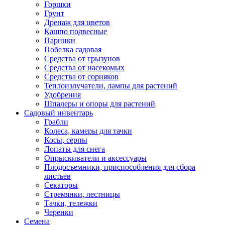
Горшки
Грунт
Дренаж для цветов
Кашпо подвесные
Парники
Побелка садовая
Средства от грызунов
Средства от насекомых
Средства от сорняков
Теплоизлучатели, лампы для растений
Удобрения
Шпалеры и опоры для растений
Садовый инвентарь
Грабли
Колеса, камеры для тачки
Косы, серпы
Лопаты для снега
Опрыскиватели и аксессуары
Плодосъемники, приспособления для сбора
листьев
Секаторы
Стремянки, лестницы
Тачки, тележки
Черенки
Семена