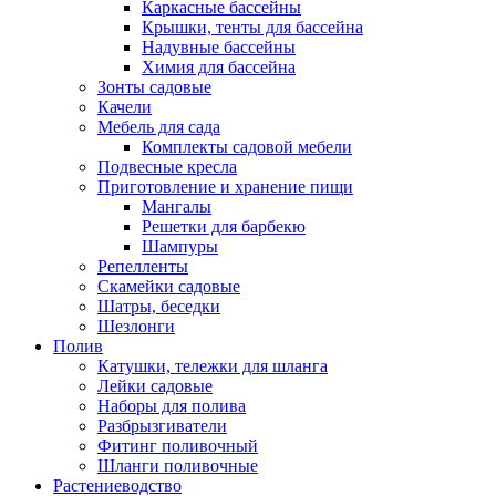
Каркасные бассейны
Крышки, тенты для бассейна
Надувные бассейны
Химия для бассейна
Зонты садовые
Качели
Мебель для сада
Комплекты садовой мебели
Подвесные кресла
Приготовление и хранение пищи
Мангалы
Решетки для барбекю
Шампуры
Репелленты
Скамейки садовые
Шатры, беседки
Шезлонги
Полив
Катушки, тележки для шланга
Лейки садовые
Наборы для полива
Разбрызгиватели
Фитинг поливочный
Шланги поливочные
Растениеводство