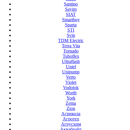
Santino
Sayim
SIAT
Smartbuy
Sparta
STI
Svip
TDM Electric
Terra Vita
Tornado
Tuboflex
Ultraflash
Uniel
Unipump
Verto
Violet
Vodotok
Worth
York
Zema
Zion
Агрикола
Агротех
Агрусхим
Аквабрайт