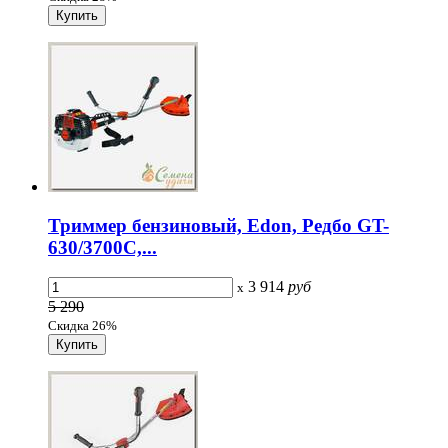
Триммер бензиновый, Edon, Редбо GT-
630/3700C,...
3 914
руб
x
5 290
Скидка 26%