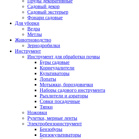
Пруды декоративные
Садовый декор
Садовый экстерьер
Фонари садовые
Для уборки
Ведра
Метлы
Животноводство
Зернодробилки
Инструмент
Инструмент для обработки почвы
Буры садовые
Корнеудалители
Культиваторы
Лопаты
Мотыжки, бороздовички
Наборы садового инструмента
Рыхлители и аэраторы
Совки посадочные
Тяпки
Ножовки
Рулетки, мерные ленты
Электробензоинструмент
Бензобуры
Бензокультиваторы