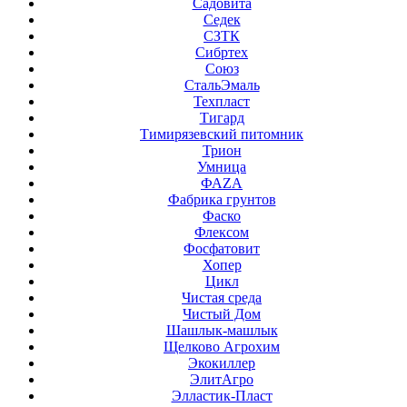
Садовита
Седек
СЗТК
Сибртех
Союз
СтальЭмаль
Техпласт
Тигард
Тимирязевский питомник
Трион
Умница
ФАZА
Фабрика грунтов
Фаско
Флексом
Фосфатовит
Хопер
Цикл
Чистая среда
Чистый Дом
Шашлык-машлык
Щелково Агрохим
Экокиллер
ЭлитАгро
Элластик-Пласт