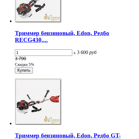
Триммер бензиновый, Edon, Редбо
RECG430,...
3 600
руб
x
3 790
Скидка 5%
Триммер бензиновый, Edon, Редбо GT-