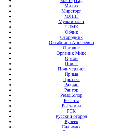
Мастер сад
Милих
Мираторг
МЛШЗ
Мультипласт
НЛМК
Облик
Огородник
Октябрина Апрелевна
Оргавит
Органик Микс
Ортон
Поиск
Полимерлист
Прима
Протэкт
Радиан
Раптор
РемоКолор
Ресанта
Рефтамид
РТК
Русский огород
Ручеек
Сад чудес