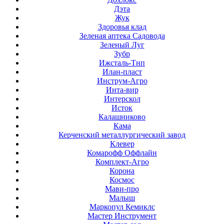
Дэта
Жук
Здоровья клад
Зеленая аптека Садовода
Зеленый Луг
Зубр
Ижсталь-Тнп
Илан-пласт
Инструм-Агро
Инта-вир
Интерскол
Исток
Калашниково
Кама
Керченский металлургический завод
Клевер
Комарофф Оффлайн
Комплект-Агро
Корона
Космос
Мави-про
Малыш
Маркопул Кемиклс
Мастер Инструмент