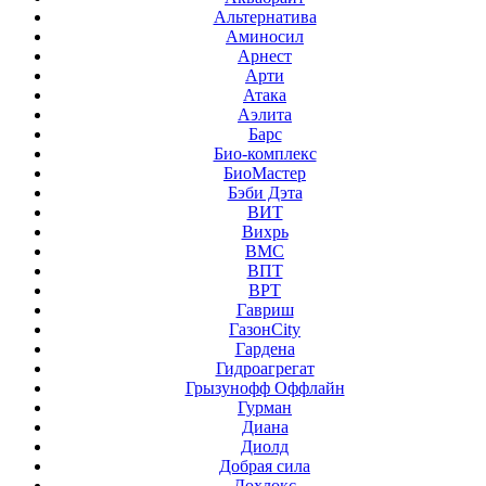
Альтернатива
Аминосил
Арнест
Арти
Атака
Аэлита
Барс
Био-комплекс
БиоМастер
Бэби Дэта
ВИТ
Вихрь
ВМС
ВПТ
ВРТ
Гавриш
ГазонCity
Гардена
Гидроагрегат
Грызунофф Оффлайн
Гурман
Диана
Диолд
Добрая сила
Дохлокс