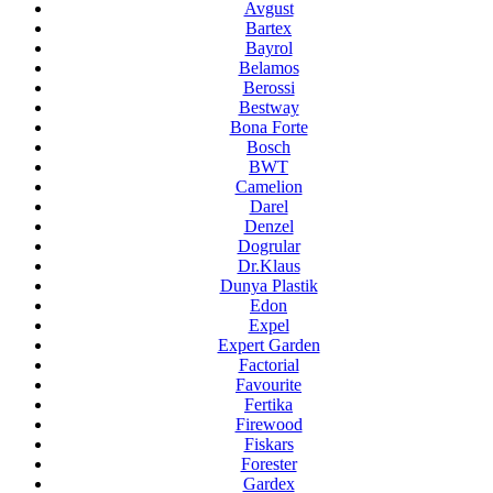
Avgust
Bartex
Bayrol
Belamos
Berossi
Bestway
Bona Forte
Bosch
BWT
Camelion
Darel
Denzel
Dogrular
Dr.Klaus
Dunya Plastik
Edon
Expel
Expert Garden
Factorial
Favourite
Fertika
Firewood
Fiskars
Forester
Gardex