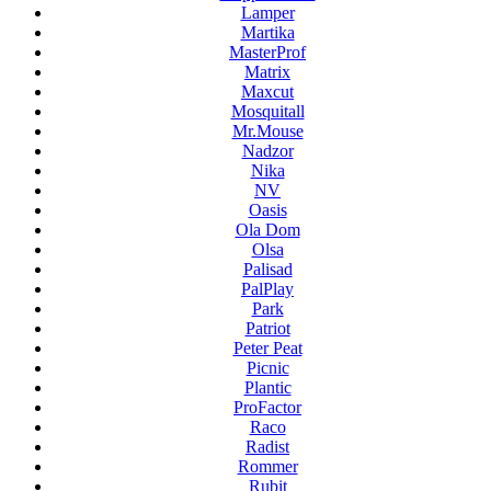
Lamper
Martika
MasterProf
Matrix
Maxcut
Mosquitall
Mr.Mouse
Nadzor
Nika
NV
Oasis
Ola Dom
Olsa
Palisad
PalPlay
Park
Patriot
Peter Peat
Picnic
Plantic
ProFactor
Raco
Radist
Rommer
Rubit