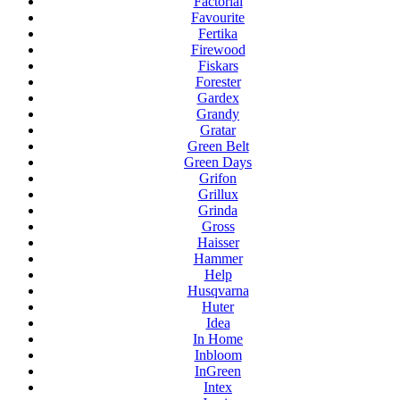
Factorial
Favourite
Fertika
Firewood
Fiskars
Forester
Gardex
Grandy
Gratar
Green Belt
Green Days
Grifon
Grillux
Grinda
Gross
Haisser
Hammer
Help
Husqvarna
Huter
Idea
In Home
Inbloom
InGreen
Intex