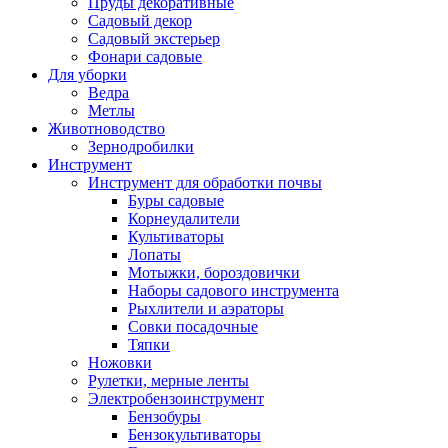
Пруды декоративные
Садовый декор
Садовый экстерьер
Фонари садовые
Для уборки
Ведра
Метлы
Животноводство
Зернодробилки
Инструмент
Инструмент для обработки почвы
Буры садовые
Корнеудалители
Культиваторы
Лопаты
Мотыжки, бороздовички
Наборы садового инструмента
Рыхлители и аэраторы
Совки посадочные
Тяпки
Ножовки
Рулетки, мерные ленты
Электробензоинструмент
Бензобуры
Бензокультиваторы