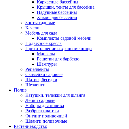
Каркасные бассейны
Крышки, тенты для бассейна
Надувные бассейны
Химия для бассейна
Зонты садовые
Качели
Мебель для сада
Комплекты садовой мебели
Подвесные кресла
Приготовление и хранение пищи
Мангалы
Решетки для барбекю
Шампуры
Репелленты
Скамейки садовые
Шатры, беседки
Шезлонги
Полив
Катушки, тележки для шланга
Лейки садовые
Наборы для полива
Разбрызгиватели
Фитинг поливочный
Шланги поливочные
Растениеводство