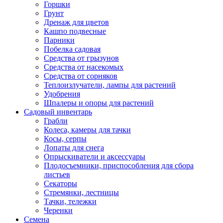
Горшки
Грунт
Дренаж для цветов
Кашпо подвесные
Парники
Побелка садовая
Средства от грызунов
Средства от насекомых
Средства от сорняков
Теплоизлучатели, лампы для растений
Удобрения
Шпалеры и опоры для растений
Садовый инвентарь
Грабли
Колеса, камеры для тачки
Косы, серпы
Лопаты для снега
Опрыскиватели и аксессуары
Плодосъемники, приспособления для сбора
листьев
Секаторы
Стремянки, лестницы
Тачки, тележки
Черенки
Семена