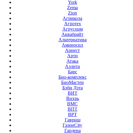
York
Zema
Zion
Агрикола
Агротех
Агрусхим
Аквабрайт
Альтернатива
Аминосил
Арнест
Арти
Атака
Аэлита
Барс
Био-комплекс
БиоМастер
Бэби Дэта
ВИТ
Вихрь
ВМС
ВПТ
ВРТ
Гавриш
ГазонCity
Гардена