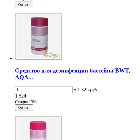
Средство для дезинфекции бассейна BWT,
AQA...
1 325
руб
x
1 524
Скидка 13%