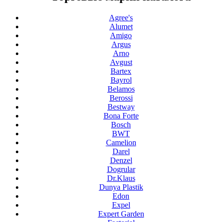
Agree's
Alumet
Amigo
Argus
Arno
Avgust
Bartex
Bayrol
Belamos
Berossi
Bestway
Bona Forte
Bosch
BWT
Camelion
Darel
Denzel
Dogrular
Dr.Klaus
Dunya Plastik
Edon
Expel
Expert Garden