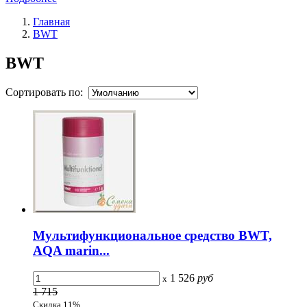
Главная
BWT
BWT
Сортировать по:
Мультифункциональное средство BWT,
AQA marin...
1 526
руб
x
1 715
Скидка 11%