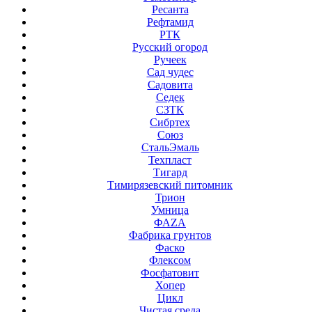
Ресанта
Рефтамид
РТК
Русский огород
Ручеек
Сад чудес
Садовита
Седек
СЗТК
Сибртех
Союз
СтальЭмаль
Техпласт
Тигард
Тимирязевский питомник
Трион
Умница
ФАZА
Фабрика грунтов
Фаско
Флексом
Фосфатовит
Хопер
Цикл
Чистая среда