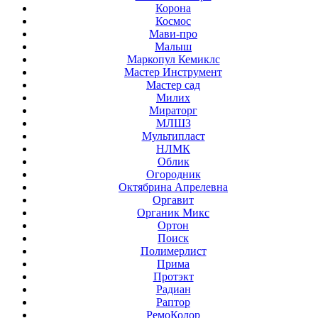
Корона
Космос
Мави-про
Малыш
Маркопул Кемиклс
Мастер Инструмент
Мастер сад
Милих
Мираторг
МЛШЗ
Мультипласт
НЛМК
Облик
Огородник
Октябрина Апрелевна
Оргавит
Органик Микс
Ортон
Поиск
Полимерлист
Прима
Протэкт
Радиан
Раптор
РемоКолор