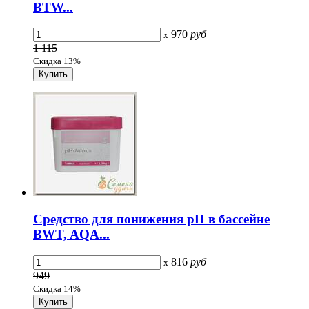
BTW...
970
руб
x
1 115
Скидка 13%
Средство для понижения pH в бассейне
BWT, AQA...
816
руб
x
949
Скидка 14%