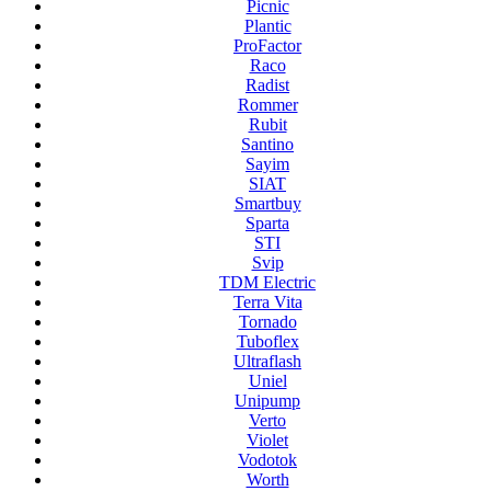
Picnic
Plantic
ProFactor
Raco
Radist
Rommer
Rubit
Santino
Sayim
SIAT
Smartbuy
Sparta
STI
Svip
TDM Electric
Terra Vita
Tornado
Tuboflex
Ultraflash
Uniel
Unipump
Verto
Violet
Vodotok
Worth