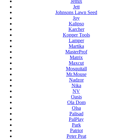
Jemix
Jett
Johnsons Lawn Seed
Joy
Kalipso
Karcher
Kopper Tools
Lamper
Martika
MasterProf
Matrix
Maxcut
Mosquitall
Mr.Mouse
Nadzor
Nika
NV
Oasis
Ola Dom
Olsa
Palisad
PalPlay
Park
Patriot
Peter Peat