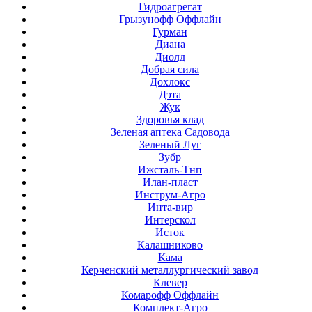
Гидроагрегат
Грызунофф Оффлайн
Гурман
Диана
Диолд
Добрая сила
Дохлокс
Дэта
Жук
Здоровья клад
Зеленая аптека Садовода
Зеленый Луг
Зубр
Ижсталь-Тнп
Илан-пласт
Инструм-Агро
Инта-вир
Интерскол
Исток
Калашниково
Кама
Керченский металлургический завод
Клевер
Комарофф Оффлайн
Комплект-Агро