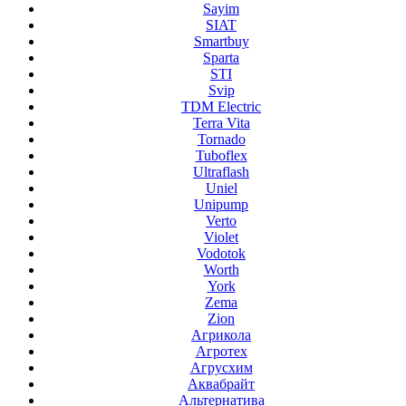
Sayim
SIAT
Smartbuy
Sparta
STI
Svip
TDM Electric
Terra Vita
Tornado
Tuboflex
Ultraflash
Uniel
Unipump
Verto
Violet
Vodotok
Worth
York
Zema
Zion
Агрикола
Агротех
Агрусхим
Аквабрайт
Альтернатива