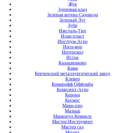
Жук
Здоровья клад
Зеленая аптека Садовода
Зеленый Луг
Зубр
Ижсталь-Тнп
Илан-пласт
Инструм-Агро
Инта-вир
Интерскол
Исток
Калашниково
Кама
Керченский металлургический завод
Клевер
Комарофф Оффлайн
Комплект-Агро
Корона
Космос
Мави-про
Малыш
Маркопул Кемиклс
Мастер Инструмент
Мастер сад
Милих