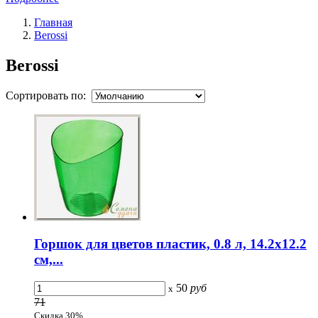
Главная
Berossi
Berossi
Сортировать по:
Горшок для цветов пластик, 0.8 л, 14.2х12.2
см,...
50
руб
x
71
Скидка 30%