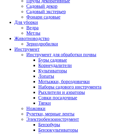
Пруды декоративные
Садовый декор
Садовый экстерьер
Фонари садовые
Для уборки
Ведра
Метлы
Животноводство
Зернодробилки
Инструмент
Инструмент для обработки почвы
Буры садовые
Корнеудалители
Культиваторы
Лопаты
Мотыжки, бороздовички
Наборы садового инструмента
Рыхлители и аэраторы
Совки посадочные
Тяпки
Ножовки
Рулетки, мерные ленты
Электробензоинструмент
Бензобуры
Бензокультиваторы