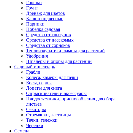
Горшки
Грунт
Дренаж для цветов
Кашпо подвесные
Парники
Побелка садовая
Средства от грызунов
Средства от насекомых
Средства от сорняков
Теплоизлучатели, лампы для растений
Удобрения
Шпалеры и опоры для растений
Садовый инвентарь
Грабли
Колеса, камеры для тачки
Косы, серпы
Лопаты для снега
Опрыскиватели и аксессуары
Плодосъемники, приспособления для сбора
листьев
Секаторы
Стремянки, лестницы
Тачки, тележки
Черенки
Семена