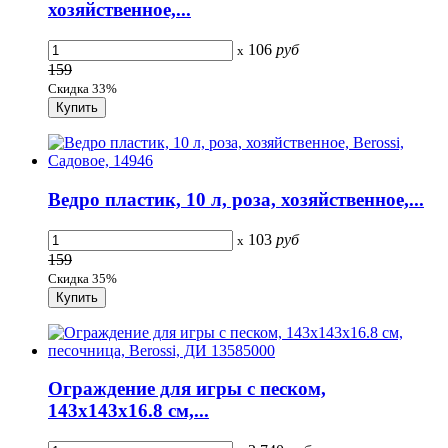
хозяйственное,...
106
руб
x
159
Скидка 33%
Ведро пластик, 10 л, роза, хозяйственное,...
103
руб
x
159
Скидка 35%
Ограждение для игры с песком,
143х143х16.8 см,...