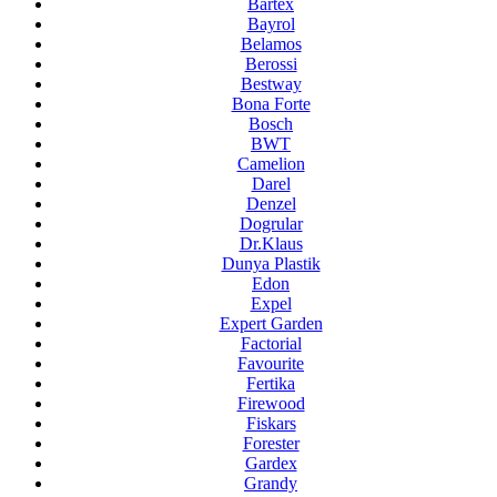
Bartex
Bayrol
Belamos
Berossi
Bestway
Bona Forte
Bosch
BWT
Camelion
Darel
Denzel
Dogrular
Dr.Klaus
Dunya Plastik
Edon
Expel
Expert Garden
Factorial
Favourite
Fertika
Firewood
Fiskars
Forester
Gardex
Grandy