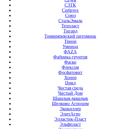
СЗТК
Сибртех
Союз
СтальЭмаль
Техпласт
Тигард
Тимирязевский питомник
Трион
Умница
ФАZА
Фабрика грунтов
Фаско
Флексом
Фосфатовит
Хопер
Цикл
Чистая среда
Чистый Дом
Шашлык-машлык
Щелково Агрохим
Экокиллер
ЭлитАгро
Элластик-Пласт
Эльфпласт