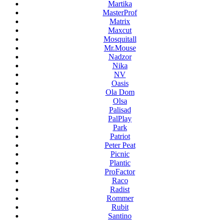
Martika
MasterProf
Matrix
Maxcut
Mosquitall
Mr.Mouse
Nadzor
Nika
NV
Oasis
Ola Dom
Olsa
Palisad
PalPlay
Park
Patriot
Peter Peat
Picnic
Plantic
ProFactor
Raco
Radist
Rommer
Rubit
Santino