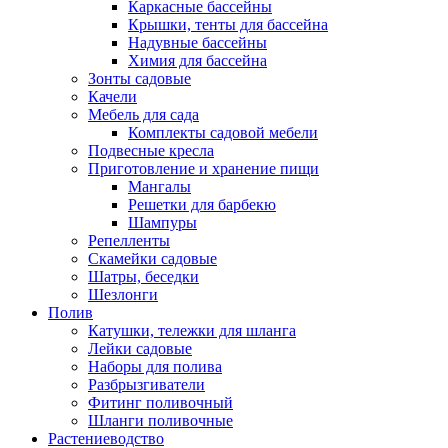
Каркасные бассейны
Крышки, тенты для бассейна
Надувные бассейны
Химия для бассейна
Зонты садовые
Качели
Мебель для сада
Комплекты садовой мебели
Подвесные кресла
Приготовление и хранение пищи
Мангалы
Решетки для барбекю
Шампуры
Репелленты
Скамейки садовые
Шатры, беседки
Шезлонги
Полив
Катушки, тележки для шланга
Лейки садовые
Наборы для полива
Разбрызгиватели
Фитинг поливочный
Шланги поливочные
Растениеводство