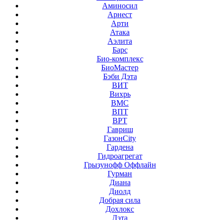
Аминосил
Арнест
Арти
Атака
Аэлита
Барс
Био-комплекс
БиоМастер
Бэби Дэта
ВИТ
Вихрь
ВМС
ВПТ
ВРТ
Гавриш
ГазонCity
Гардена
Гидроагрегат
Грызунофф Оффлайн
Гурман
Диана
Диолд
Добрая сила
Дохлокс
Дэта