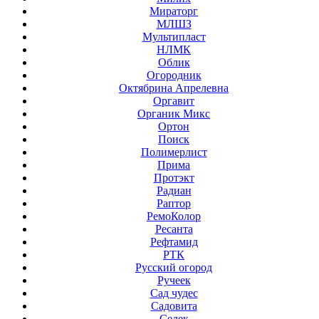
Мираторг
МЛШЗ
Мультипласт
НЛМК
Облик
Огородник
Октябрина Апрелевна
Оргавит
Органик Микс
Ортон
Поиск
Полимерлист
Прима
Протэкт
Радиан
Раптор
РемоКолор
Ресанта
Рефтамид
РТК
Русский огород
Ручеек
Сад чудес
Садовита
Седек