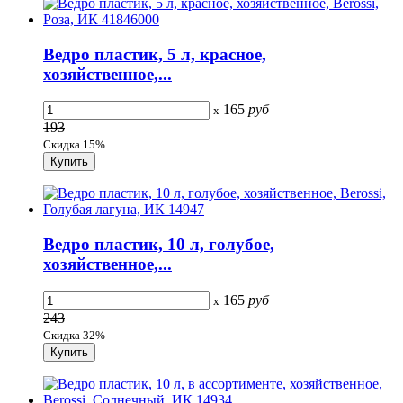
Ведро пластик, 5 л, красное,
хозяйственное,...
165
руб
x
193
Скидка 15%
Ведро пластик, 10 л, голубое,
хозяйственное,...
165
руб
x
243
Скидка 32%