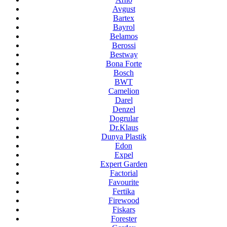
Avgust
Bartex
Bayrol
Belamos
Berossi
Bestway
Bona Forte
Bosch
BWT
Camelion
Darel
Denzel
Dogrular
Dr.Klaus
Dunya Plastik
Edon
Expel
Expert Garden
Factorial
Favourite
Fertika
Firewood
Fiskars
Forester