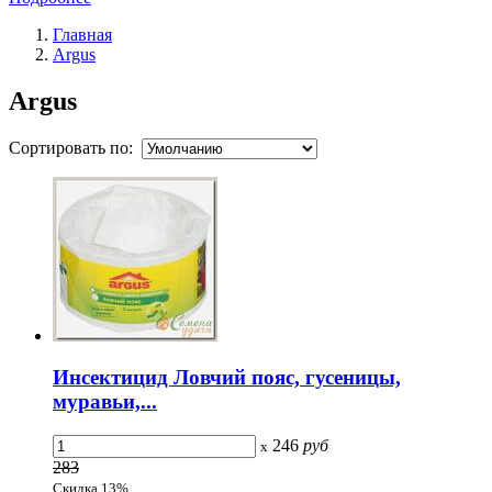
Главная
Argus
Argus
Сортировать по:
Инсектицид Ловчий пояс, гусеницы,
муравьи,...
246
руб
x
283
Скидка 13%