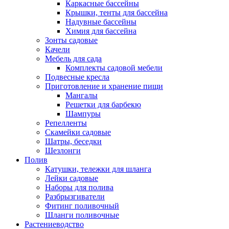
Каркасные бассейны
Крышки, тенты для бассейна
Надувные бассейны
Химия для бассейна
Зонты садовые
Качели
Мебель для сада
Комплекты садовой мебели
Подвесные кресла
Приготовление и хранение пищи
Мангалы
Решетки для барбекю
Шампуры
Репелленты
Скамейки садовые
Шатры, беседки
Шезлонги
Полив
Катушки, тележки для шланга
Лейки садовые
Наборы для полива
Разбрызгиватели
Фитинг поливочный
Шланги поливочные
Растениеводство