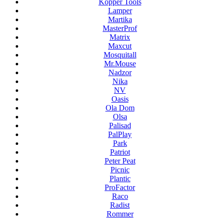
Kopper Tools
Lamper
Martika
MasterProf
Matrix
Maxcut
Mosquitall
Mr.Mouse
Nadzor
Nika
NV
Oasis
Ola Dom
Olsa
Palisad
PalPlay
Park
Patriot
Peter Peat
Picnic
Plantic
ProFactor
Raco
Radist
Rommer