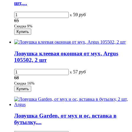
шт,...
59
руб
x
65
Скидка 9%
Ловушка клеевая оконная от мух, Argus
105502, 2 шт
57
руб
x
68
Скидка 16%
Ловушка Garden, от мух и ос, вставка в
бутылку,...