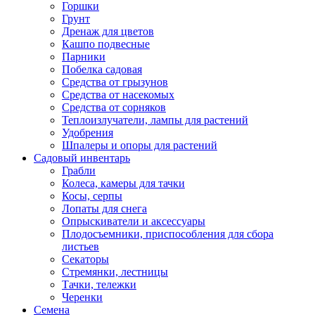
Горшки
Грунт
Дренаж для цветов
Кашпо подвесные
Парники
Побелка садовая
Средства от грызунов
Средства от насекомых
Средства от сорняков
Теплоизлучатели, лампы для растений
Удобрения
Шпалеры и опоры для растений
Садовый инвентарь
Грабли
Колеса, камеры для тачки
Косы, серпы
Лопаты для снега
Опрыскиватели и аксессуары
Плодосъемники, приспособления для сбора
листьев
Секаторы
Стремянки, лестницы
Тачки, тележки
Черенки
Семена