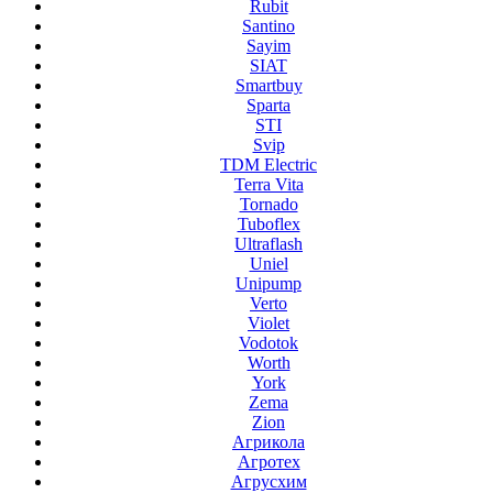
Rubit
Santino
Sayim
SIAT
Smartbuy
Sparta
STI
Svip
TDM Electric
Terra Vita
Tornado
Tuboflex
Ultraflash
Uniel
Unipump
Verto
Violet
Vodotok
Worth
York
Zema
Zion
Агрикола
Агротех
Агрусхим