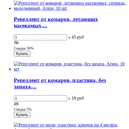
Репеллент от комаров, летающих
насекомых,...
45
руб
x
70
Скидка 36%
Репеллент от комаров, пластина, без
запаха,...
18
руб
x
19
Скидка 5%