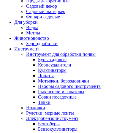
Пруды декоративные
Садовый декор
Садовый экстерьер
Фонари садовые
Для уборки
Ведра
Метлы
Животноводство
Зернодробилки
Инструмент
Инструмент для обработки почвы
Буры садовые
Корнеудалители
Культиваторы
Лопаты
Мотыжки, бороздовички
Наборы садового инструмента
Рыхлители и аэраторы
Совки посадочные
Тяпки
Ножовки
Рулетки, мерные ленты
Электробензоинструмент
Бензобуры
Бензокультиваторы