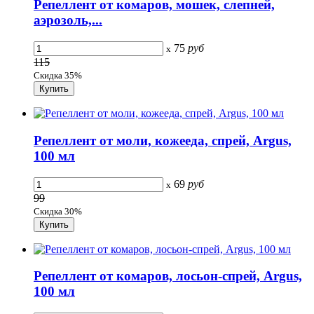
Репеллент от комаров, мошек, слепней,
аэрозоль,...
75
руб
x
115
Скидка 35%
Репеллент от моли, кожееда, спрей, Argus,
100 мл
69
руб
x
99
Скидка 30%
Репеллент от комаров, лосьон-спрей, Argus,
100 мл