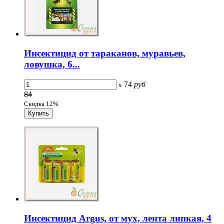
Инсектицид от тараканов, муравьев,
ловушка, 6...
74
руб
x
84
Скидка 12%
Инсектицид Argus, от мух, лента липкая, 4