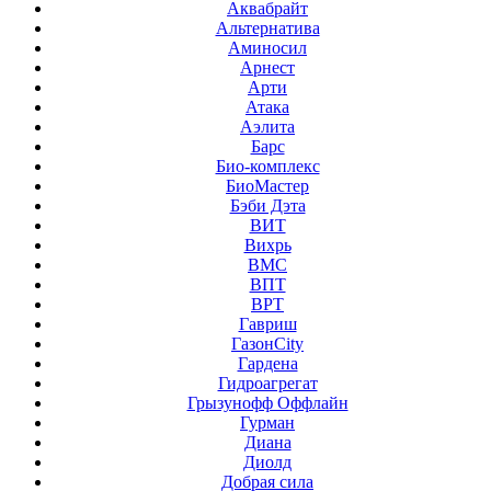
Аквабрайт
Альтернатива
Аминосил
Арнест
Арти
Атака
Аэлита
Барс
Био-комплекс
БиоМастер
Бэби Дэта
ВИТ
Вихрь
ВМС
ВПТ
ВРТ
Гавриш
ГазонCity
Гардена
Гидроагрегат
Грызунофф Оффлайн
Гурман
Диана
Диолд
Добрая сила