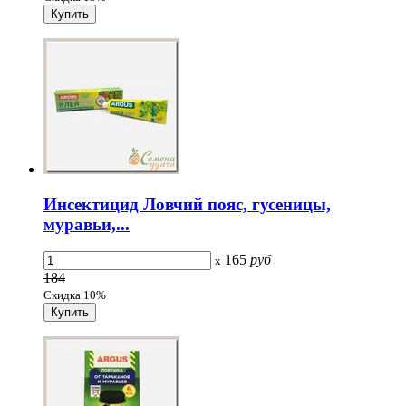
Инсектицид Ловчий пояс, гусеницы,
муравьи,...
165
руб
x
184
Скидка 10%