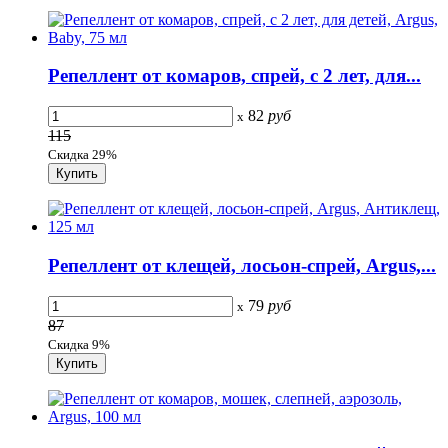
Репеллент от комаров, спрей, с 2 лет, для...
82
руб
x
115
Скидка 29%
Репеллент от клещей, лосьон-спрей, Argus,...
79
руб
x
87
Скидка 9%