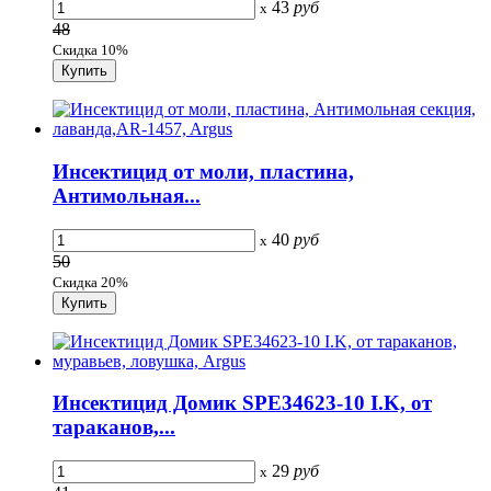
43
руб
x
48
Скидка 10%
Инсектицид от моли, пластина,
Антимольная...
40
руб
x
50
Скидка 20%
Инсектицид Домик SPE34623-10 I.K, от
тараканов,...
29
руб
x