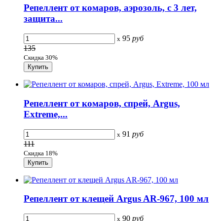
Репеллент от комаров, аэрозоль, с 3 лет,
защита...
95
руб
x
135
Скидка 30%
Репеллент от комаров, спрей, Argus,
Extreme,...
91
руб
x
111
Скидка 18%
Репеллент от клещей Argus AR-967, 100 мл
90
руб
x