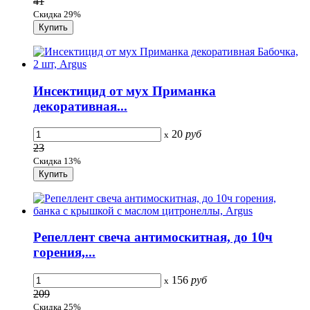
41
Скидка 29%
Инсектицид от мух Приманка
декоративная...
20
руб
x
23
Скидка 13%
Репеллент свеча антимоскитная, до 10ч
горения,...
156
руб
x
209
Скидка 25%