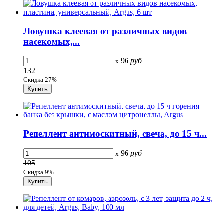
Ловушка клеевая от различных видов
насекомых,...
96
руб
x
132
Скидка 27%
Репеллент антимоскитный, свеча, до 15 ч...
96
руб
x
105
Скидка 9%