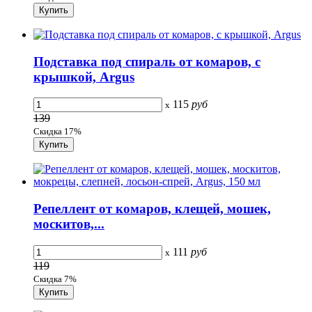
Подставка под спираль от комаров, с
крышкой, Argus
115
руб
x
139
Скидка 17%
Репеллент от комаров, клещей, мошек,
москитов,...
111
руб
x
119
Скидка 7%