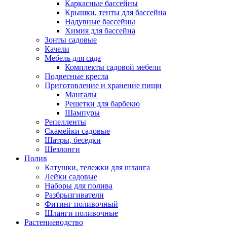
Каркасные бассейны
Крышки, тенты для бассейна
Надувные бассейны
Химия для бассейна
Зонты садовые
Качели
Мебель для сада
Комплекты садовой мебели
Подвесные кресла
Приготовление и хранение пищи
Мангалы
Решетки для барбекю
Шампуры
Репелленты
Скамейки садовые
Шатры, беседки
Шезлонги
Полив
Катушки, тележки для шланга
Лейки садовые
Наборы для полива
Разбрызгиватели
Фитинг поливочный
Шланги поливочные
Растениеводство