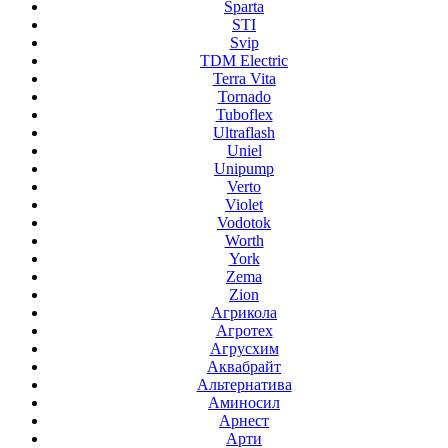
Sparta
STI
Svip
TDM Electric
Terra Vita
Tornado
Tuboflex
Ultraflash
Uniel
Unipump
Verto
Violet
Vodotok
Worth
York
Zema
Zion
Агрикола
Агротех
Агрусхим
Аквабрайт
Альтернатива
Аминосил
Арнест
Арти