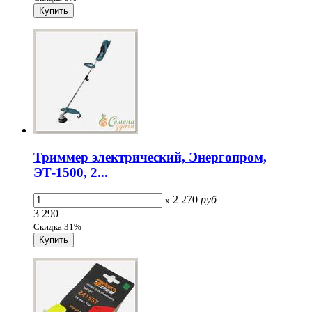
Триммер электрический, Энергопром,
ЭТ-1500, 2...
2 270
руб
x
3 290
Скидка 31%