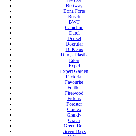
Berossi
Bestway
Bona Forte
Bosch
BWT
Camelion
Darel
Denzel
Dogrular
Dr.Klaus
Dunya Plastik
Edon
Expel
Expert Garden
Factorial
Favourite
Fertika
Firewood
Fiskars
Forester
Gardex
Grandy
Gratar
Green Belt
Green Days