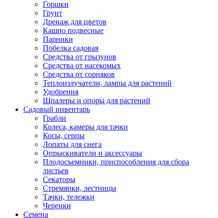
Горшки
Грунт
Дренаж для цветов
Кашпо подвесные
Парники
Побелка садовая
Средства от грызунов
Средства от насекомых
Средства от сорняков
Теплоизлучатели, лампы для растений
Удобрения
Шпалеры и опоры для растений
Садовый инвентарь
Грабли
Колеса, камеры для тачки
Косы, серпы
Лопаты для снега
Опрыскиватели и аксессуары
Плодосъемники, приспособления для сбора
листьев
Секаторы
Стремянки, лестницы
Тачки, тележки
Черенки
Семена