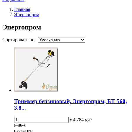
Главная
Энергопром
Энергопром
Сортировать по:
Триммер бензиновый, Энергопром, БТ-560,
3.8...
4 784
руб
x
5 090
Скидка 6%