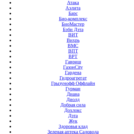
Атака
Аэлита
Барс
Био-комплекс
БиоМастер
Бэби Дэта
ВИТ
Вихрь
ВМС
ВПТ
ВРТ
Гавриш
ГазонCity
Гардена
Гидроагрегат
Грызунофф Оффлайн
Гурман
Диана
Диолд
Добрая сила
Дохлокс
Дэта
Жук
Здоровья клад
Зеленая аптека Садовода