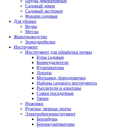
Пруды декоративные
Садовый декор
Садовый экстерьер
Фонари садовые
Для уборки
Ведра
Метлы
Животноводство
Зернодробилки
Инструмент
Инструмент для обработки почвы
Буры садовые
Корнеудалители
Культиваторы
Лопаты
Мотыжки, бороздовички
Наборы садового инструмента
Рыхлители и аэраторы
Совки посадочные
Тяпки
Ножовки
Рулетки, мерные ленты
Электробензоинструмент
Бензобуры
Бензокультиваторы