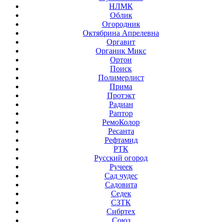
НЛМК
Облик
Огородник
Октябрина Апрелевна
Оргавит
Органик Микс
Ортон
Поиск
Полимерлист
Прима
Протэкт
Радиан
Раптор
РемоКолор
Ресанта
Рефтамид
РТК
Русский огород
Ручеек
Сад чудес
Садовита
Седек
СЗТК
Сибртех
Союз