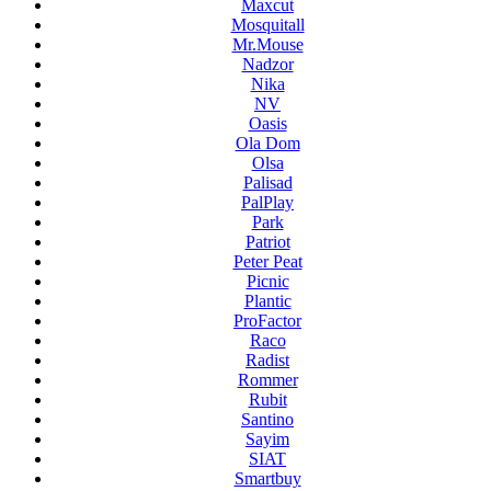
Maxcut
Mosquitall
Mr.Mouse
Nadzor
Nika
NV
Oasis
Ola Dom
Olsa
Palisad
PalPlay
Park
Patriot
Peter Peat
Picnic
Plantic
ProFactor
Raco
Radist
Rommer
Rubit
Santino
Sayim
SIAT
Smartbuy