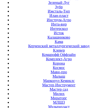
Зеленый Луг
Зубр
Ижсталь-Тнп
Илан-пласт
Инструм-Агро
Инта-вир
Интерскол
Исток
Калашниково
Кама
Керченский металлургический завод
Клевер
Комарофф Оффлайн
Комплект-Агро
Корона
Космос
Мави-про
Малыш
Маркопул Кемиклс
Мастер Инструмент
Мастер сад
Милих
Мираторг
МЛШЗ
Мультипласт