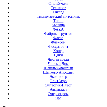
СтальЭмаль
Техпласт
Тигард
Тимирязевский питомник
Трион
Умница
ФАZА
Фабрика грунтов
Фаско
Флексом
Фосфатовит
Хопер
Цикл
Чистая среда
Чистый Дом
Шашлык-машлык
Щелково Агрохим
Экокиллер
ЭлитАгро
Элластик-Пласт
Эльфпласт
Энергопром
Эра