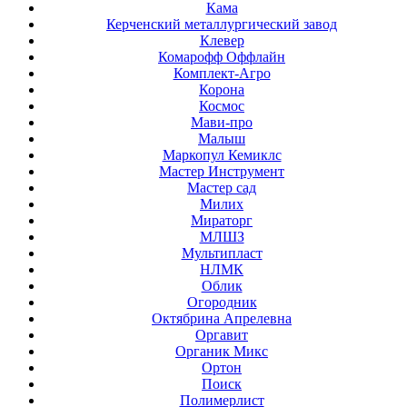
Кама
Керченский металлургический завод
Клевер
Комарофф Оффлайн
Комплект-Агро
Корона
Космос
Мави-про
Малыш
Маркопул Кемиклс
Мастер Инструмент
Мастер сад
Милих
Мираторг
МЛШЗ
Мультипласт
НЛМК
Облик
Огородник
Октябрина Апрелевна
Оргавит
Органик Микс
Ортон
Поиск
Полимерлист