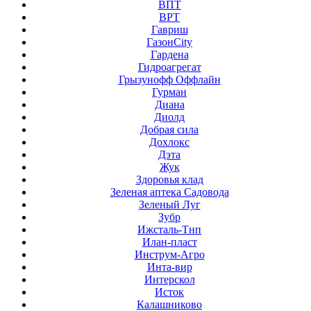
ВПТ
ВРТ
Гавриш
ГазонCity
Гардена
Гидроагрегат
Грызунофф Оффлайн
Гурман
Диана
Диолд
Добрая сила
Дохлокс
Дэта
Жук
Здоровья клад
Зеленая аптека Садовода
Зеленый Луг
Зубр
Ижсталь-Тнп
Илан-пласт
Инструм-Агро
Инта-вир
Интерскол
Исток
Калашниково