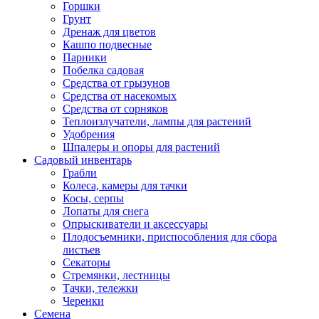
Горшки
Грунт
Дренаж для цветов
Кашпо подвесные
Парники
Побелка садовая
Средства от грызунов
Средства от насекомых
Средства от сорняков
Теплоизлучатели, лампы для растений
Удобрения
Шпалеры и опоры для растений
Садовый инвентарь
Грабли
Колеса, камеры для тачки
Косы, серпы
Лопаты для снега
Опрыскиватели и аксессуары
Плодосъемники, приспособления для сбора
листьев
Секаторы
Стремянки, лестницы
Тачки, тележки
Черенки
Семена