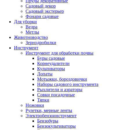
Пруды декоративные
Садовый декор
Садовый экстерьер
Фонари садовые
Для уборки
Ведра
Метлы
Животноводство
Зернодробилки
Инструмент
Инструмент для обработки почвы
Буры садовые
Корнеудалители
Культиваторы
Лопаты
Мотыжки, бороздовички
Наборы садового инструмента
Рыхлители и аэраторы
Совки посадочные
Тяпки
Ножовки
Рулетки, мерные ленты
Электробензоинструмент
Бензобуры
Бензокультиваторы