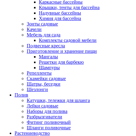
Каркасные бассейны
Крышки, тенты для бассейна
Надувные бассейны
Химия для бассейна
Зонты садовые
Качели
Мебель для сада
Комплекты садовой мебели
Подвесные кресла
Приготовление и хранение пищи
Мангалы
Решетки для барбекю
Шампуры
Репелленты
Скамейки садовые
Шатры, беседки
Шезлонги
Полив
Катушки, тележки для шланга
Лейки садовые
Наборы для полива
Разбрызгиватели
Фитинг поливочный
Шланги поливочные
Растениеводство