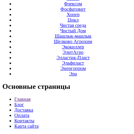
Флексом
Фосфатовит
Хопер
Цикл
Чистая среда
Чистый Дом
Шашлык-машлык
Щелково Агрохим
Экокиллер
ЭлитАгро
Элластик-Пласт
Эльфпласт
Энергопром
Эра
Основные
страницы
Главная
Блог
Доставка
Оплата
Контакты
Карта сайта