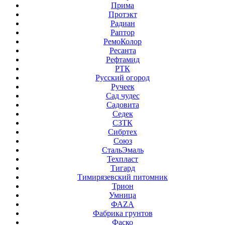
Прима
Протэкт
Радиан
Раптор
РемоКолор
Ресанта
Рефтамид
РТК
Русский огород
Ручеек
Сад чудес
Садовита
Седек
СЗТК
Сибртех
Союз
СтальЭмаль
Техпласт
Тигард
Тимирязевский питомник
Трион
Умница
ФАZА
Фабрика грунтов
Фаско