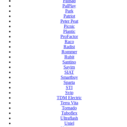
Palisad
PalPlay
Park
Patriot
Peter Peat
Picnic
Plantic
ProFactor
Raco
Radist
Rommer
Rubit
Santino
Sayim
SIAT
Smartbuy
Sparta
STI
Svip
TDM Electric
Terra Vita
Tornado
Tuboflex
Ultraflash
Uniel