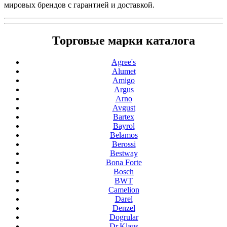
мировых брендов с гарантией и доставкой.
Торговые марки каталога
Agree's
Alumet
Amigo
Argus
Arno
Avgust
Bartex
Bayrol
Belamos
Berossi
Bestway
Bona Forte
Bosch
BWT
Camelion
Darel
Denzel
Dogrular
Dr.Klaus