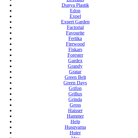
Dunya Plastik
Edon
Expel
Expert Garden
Factorial
Favourite
Fertika
Firewood
Fiskars
Forester
Gardex
Grandy
Gratar
Green Belt
Green Days
Grifon
Grillux
Grinda
Gross
Haisser
Hammer
Help
Husqvarna
Huter