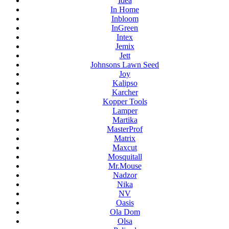
Idea
In Home
Inbloom
InGreen
Intex
Jemix
Jett
Johnsons Lawn Seed
Joy
Kalipso
Karcher
Kopper Tools
Lamper
Martika
MasterProf
Matrix
Maxcut
Mosquitall
Mr.Mouse
Nadzor
Nika
NV
Oasis
Ola Dom
Olsa