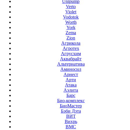
Unipump
Verto
Violet
Vodotok
Worth
York
Zema
Zion
Агрикола
Агротех
Агрусхим
Аквабрайт
Альтернатива
Аминосил
Арнест
Арти
Атака
Аэлита
Барс
Био-комплекс
БиоМастер
Бэби Дэта
ВИТ
Вихрь
ВМС