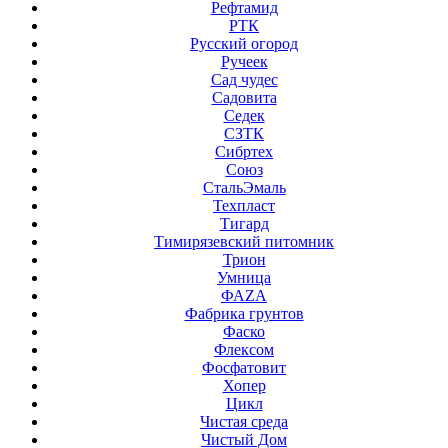
Рефтамид
РТК
Русский огород
Ручеек
Сад чудес
Садовита
Седек
СЗТК
Сибртех
Союз
СтальЭмаль
Техпласт
Тигард
Тимирязевский питомник
Трион
Умница
ФАZА
Фабрика грунтов
Фаско
Флексом
Фосфатовит
Хопер
Цикл
Чистая среда
Чистый Дом