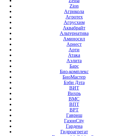
Zema
Zion
Агрикола
Агротех
Агрусхим
Аквабрайт
Альтернатива
Аминосил
Арнест
Арти
Атака
Аэлита
Барс
Био-комплекс
БиоМастер
Бэби Дэта
ВИТ
Вихрь
ВМС
ВПТ
ВРТ
Гавриш
ГазонCity
Гардена
Гидроагрегат