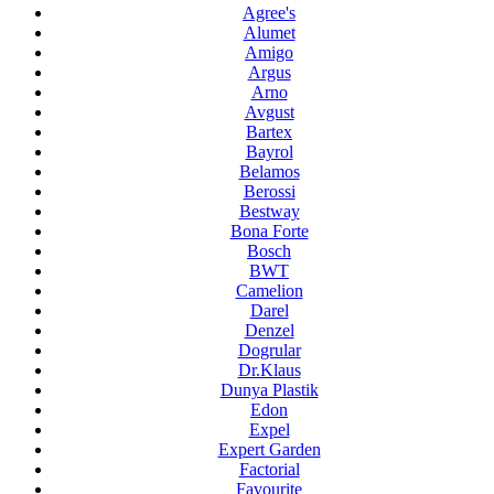
Agree's
Alumet
Amigo
Argus
Arno
Avgust
Bartex
Bayrol
Belamos
Berossi
Bestway
Bona Forte
Bosch
BWT
Camelion
Darel
Denzel
Dogrular
Dr.Klaus
Dunya Plastik
Edon
Expel
Expert Garden
Factorial
Favourite