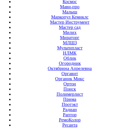
Космос
Мави-про
Малыш
Маркопул Кемиклс
Мастер Инструмент
Мастер сад
Милих
Мираторг
МЛШЗ
Мультипласт
НЛМК
Облик
Огородник
Октябрина Апрелевна
Оргавит
Органик Микс
Ортон
Поиск
Полимерлист
Прима
Протэкт
Радиан
Раптор
РемоКолор
Ресанта