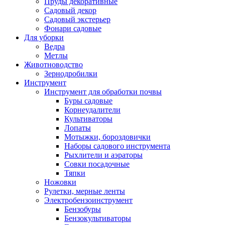
Пруды декоративные
Садовый декор
Садовый экстерьер
Фонари садовые
Для уборки
Ведра
Метлы
Животноводство
Зернодробилки
Инструмент
Инструмент для обработки почвы
Буры садовые
Корнеудалители
Культиваторы
Лопаты
Мотыжки, бороздовички
Наборы садового инструмента
Рыхлители и аэраторы
Совки посадочные
Тяпки
Ножовки
Рулетки, мерные ленты
Электробензоинструмент
Бензобуры
Бензокультиваторы