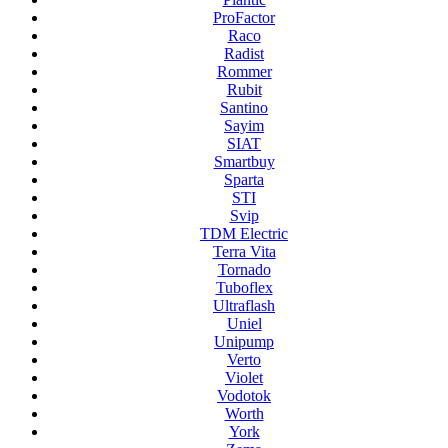
ProFactor
Raco
Radist
Rommer
Rubit
Santino
Sayim
SIAT
Smartbuy
Sparta
STI
Svip
TDM Electric
Terra Vita
Tornado
Tuboflex
Ultraflash
Uniel
Unipump
Verto
Violet
Vodotok
Worth
York