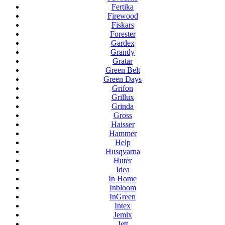
Fertika
Firewood
Fiskars
Forester
Gardex
Grandy
Gratar
Green Belt
Green Days
Grifon
Grillux
Grinda
Gross
Haisser
Hammer
Help
Husqvarna
Huter
Idea
In Home
Inbloom
InGreen
Intex
Jemix
Jett