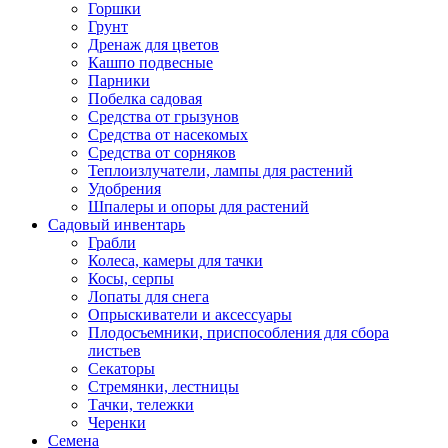
Горшки
Грунт
Дренаж для цветов
Кашпо подвесные
Парники
Побелка садовая
Средства от грызунов
Средства от насекомых
Средства от сорняков
Теплоизлучатели, лампы для растений
Удобрения
Шпалеры и опоры для растений
Садовый инвентарь
Грабли
Колеса, камеры для тачки
Косы, серпы
Лопаты для снега
Опрыскиватели и аксессуары
Плодосъемники, приспособления для сбора
листьев
Секаторы
Стремянки, лестницы
Тачки, тележки
Черенки
Семена