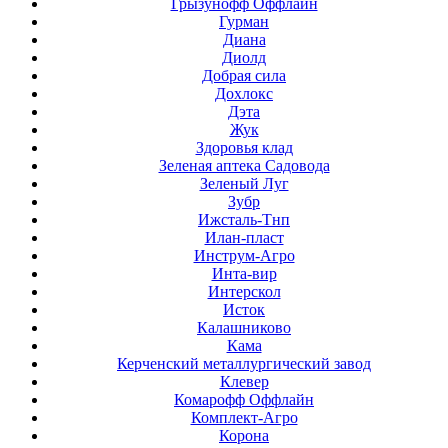
Грызунофф Оффлайн
Гурман
Диана
Диолд
Добрая сила
Дохлокс
Дэта
Жук
Здоровья клад
Зеленая аптека Садовода
Зеленый Луг
Зубр
Ижсталь-Тнп
Илан-пласт
Инструм-Агро
Инта-вир
Интерскол
Исток
Калашниково
Кама
Керченский металлургический завод
Клевер
Комарофф Оффлайн
Комплект-Агро
Корона