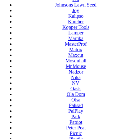
Johnsons Lawn Seed
Joy
Kalipso
Karcher
Kopper Tools
Lamper
Martika
MasterProf
Matrix
Maxcut
Mosquitall
Mr.Mouse
Nadzor
Nika
NV
Oasis
Ola Dom
Olsa
Palisad
PalPlay
Park
Patriot
Peter Peat
Picnic
Plantic