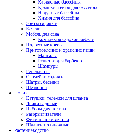
Каркасные бассейны
Крышки, тенты для бассейна
Надувные бассейны
Химия для бассейна
Зонты садовые
Качели
Мебель для сада
Комплекты садовой мебели
Подвесные кресла
Приготовление и хранение пищи
Мангалы
Решетки для барбекю
Шампуры
Репелленты
Скамейки садовые
Шатры, беседки
Шезлонги
Полив
Катушки, тележки для шланга
Лейки садовые
Наборы для полива
Разбрызгиватели
Фитинг поливочный
Шланги поливочные
Растениеводство