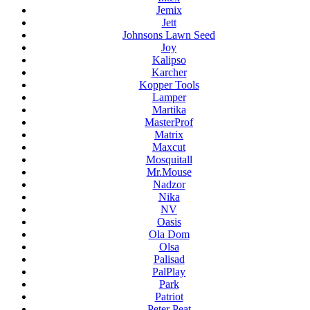
Jemix
Jett
Johnsons Lawn Seed
Joy
Kalipso
Karcher
Kopper Tools
Lamper
Martika
MasterProf
Matrix
Maxcut
Mosquitall
Mr.Mouse
Nadzor
Nika
NV
Oasis
Ola Dom
Olsa
Palisad
PalPlay
Park
Patriot
Peter Peat