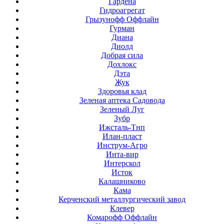
Гардена
Гидроагрегат
Грызунофф Оффлайн
Гурман
Диана
Диолд
Добрая сила
Дохлокс
Дэта
Жук
Здоровья клад
Зеленая аптека Садовода
Зеленый Луг
Зубр
Ижсталь-Тнп
Илан-пласт
Инструм-Агро
Инта-вир
Интерскол
Исток
Калашниково
Кама
Керченский металлургический завод
Клевер
Комарофф Оффлайн