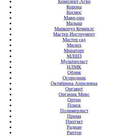
Комплект-Агро
Корона
Космос
Мави-про
Малыш
Маркопул Кемиклс
Мастер Инструмент
Мастер сад
Милих
Мираторг
МЛШЗ
Мультипласт
НЛМК
Облик
Огородник
Октябрина Апрелевна
Оргавит
Органик Микс
Ортон
Поиск
Полимерлист
Прима
Протэкт
Радиан
Раптор