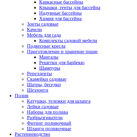
Каркасные бассейны
Крышки, тенты для бассейна
Надувные бассейны
Химия для бассейна
Зонты садовые
Качели
Мебель для сада
Комплекты садовой мебели
Подвесные кресла
Приготовление и хранение пищи
Мангалы
Решетки для барбекю
Шампуры
Репелленты
Скамейки садовые
Шатры, беседки
Шезлонги
Полив
Катушки, тележки для шланга
Лейки садовые
Наборы для полива
Разбрызгиватели
Фитинг поливочный
Шланги поливочные
Растениеводство