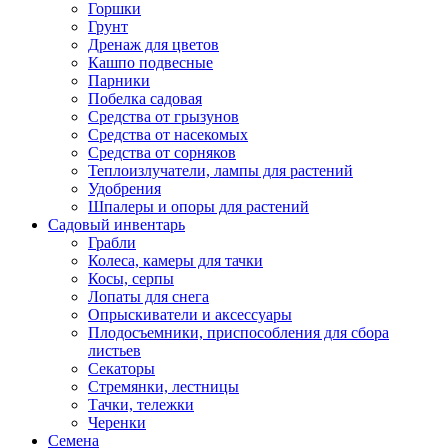
Горшки
Грунт
Дренаж для цветов
Кашпо подвесные
Парники
Побелка садовая
Средства от грызунов
Средства от насекомых
Средства от сорняков
Теплоизлучатели, лампы для растений
Удобрения
Шпалеры и опоры для растений
Садовый инвентарь
Грабли
Колеса, камеры для тачки
Косы, серпы
Лопаты для снега
Опрыскиватели и аксессуары
Плодосъемники, приспособления для сбора
листьев
Секаторы
Стремянки, лестницы
Тачки, тележки
Черенки
Семена