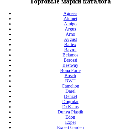
Торговые марки каталога
Agree's
Alumet
Amigo
Argus
Arno
Avgust
Bartex
Bayrol
Belamos
Berossi
Bestway
Bona Forte
Bosch
BWT
Camelion
Darel
Denzel
Dogrular
Dr.Klaus
Dunya Plastik
Edon
Expel
Expert Garden