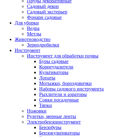
Пруды декоративные
Садовый декор
Садовый экстерьер
Фонари садовые
Для уборки
Ведра
Метлы
Животноводство
Зернодробилки
Инструмент
Инструмент для обработки почвы
Буры садовые
Корнеудалители
Культиваторы
Лопаты
Мотыжки, бороздовички
Наборы садового инструмента
Рыхлители и аэраторы
Совки посадочные
Тяпки
Ножовки
Рулетки, мерные ленты
Электробензоинструмент
Бензобуры
Бензокультиваторы