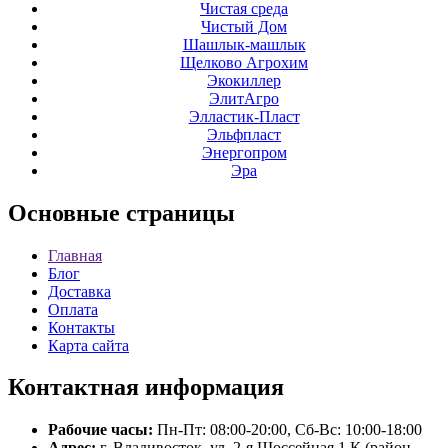
Чистая среда
Чистый Дом
Шашлык-машлык
Щелково Агрохим
Экокиллер
ЭлитАгро
Элластик-Пласт
Эльфпласт
Энергопром
Эра
Основные
страницы
Главная
Блог
Доставка
Оплата
Контакты
Карта сайта
Контактная
информация
Рабочие часы:
Пн-Пт: 08:00-20:00, Сб-Вс: 10:00-18:00
Адрес:
г. Владивосток, ул. 2-я Шоссейная 1 К (район