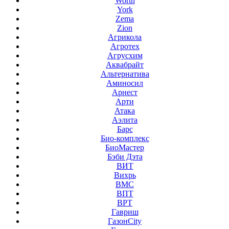
Worth
York
Zema
Zion
Агрикола
Агротех
Агрусхим
Аквабрайт
Альтернатива
Аминосил
Арнест
Арти
Атака
Аэлита
Барс
Био-комплекс
БиоМастер
Бэби Дэта
ВИТ
Вихрь
ВМС
ВПТ
ВРТ
Гавриш
ГазонCity