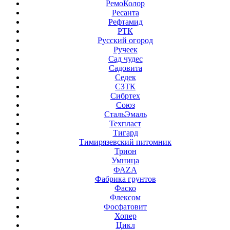
РемоКолор
Ресанта
Рефтамид
РТК
Русский огород
Ручеек
Сад чудес
Садовита
Седек
СЗТК
Сибртех
Союз
СтальЭмаль
Техпласт
Тигард
Тимирязевский питомник
Трион
Умница
ФАZА
Фабрика грунтов
Фаско
Флексом
Фосфатовит
Хопер
Цикл