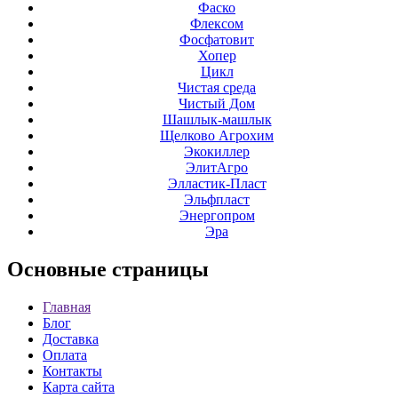
Фаско
Флексом
Фосфатовит
Хопер
Цикл
Чистая среда
Чистый Дом
Шашлык-машлык
Щелково Агрохим
Экокиллер
ЭлитАгро
Элластик-Пласт
Эльфпласт
Энергопром
Эра
Основные
страницы
Главная
Блог
Доставка
Оплата
Контакты
Карта сайта