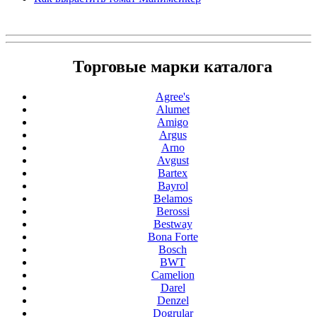
Торговые марки каталога
Agree's
Alumet
Amigo
Argus
Arno
Avgust
Bartex
Bayrol
Belamos
Berossi
Bestway
Bona Forte
Bosch
BWT
Camelion
Darel
Denzel
Dogrular