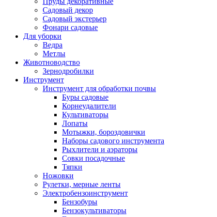
Пруды декоративные
Садовый декор
Садовый экстерьер
Фонари садовые
Для уборки
Ведра
Метлы
Животноводство
Зернодробилки
Инструмент
Инструмент для обработки почвы
Буры садовые
Корнеудалители
Культиваторы
Лопаты
Мотыжки, бороздовички
Наборы садового инструмента
Рыхлители и аэраторы
Совки посадочные
Тяпки
Ножовки
Рулетки, мерные ленты
Электробензоинструмент
Бензобуры
Бензокультиваторы