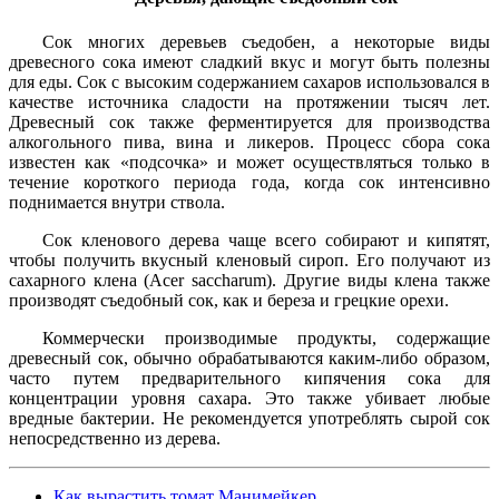
Сок многих деревьев съедобен, а некоторые виды
древесного сока имеют сладкий вкус и могут быть полезны
для еды. Сок с высоким содержанием сахаров использовался в
качестве источника сладости на протяжении тысяч лет.
Древесный сок также ферментируется для производства
алкогольного пива, вина и ликеров. Процесс сбора сока
известен как «подсочка» и может осуществляться только в
течение короткого периода года, когда сок интенсивно
поднимается внутри ствола.
Сок кленового дерева чаще всего собирают и кипятят,
чтобы получить вкусный кленовый сироп. Его получают из
сахарного клена (Acer saccharum). Другие виды клена также
производят съедобный сок, как и береза и грецкие орехи.
Коммерчески производимые продукты, содержащие
древесный сок, обычно обрабатываются каким-либо образом,
часто путем предварительного кипячения сока для
концентрации уровня сахара. Это также убивает любые
вредные бактерии. Не рекомендуется употреблять сырой сок
непосредственно из дерева.
Как вырастить томат Манимейкер