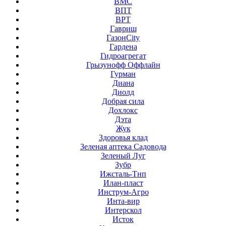
ВМС
ВПТ
ВРТ
Гавриш
ГазонCity
Гардена
Гидроагрегат
Грызунофф Оффлайн
Гурман
Диана
Диолд
Добрая сила
Дохлокс
Дэта
Жук
Здоровья клад
Зеленая аптека Садовода
Зеленый Луг
Зубр
Ижсталь-Тнп
Илан-пласт
Инструм-Агро
Инта-вир
Интерскол
Исток