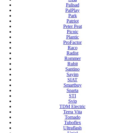
Palisad
PalPlay
Park
Patriot
Peter Peat
Picnic
Plantic
ProFactor
Raco
Radist
Rommer
Rubit
Santino
Sayim
SIAT
Smartbuy
Sparta
STI
Svip
TDM Electric
Terra Vita
Tornado
Tuboflex
Ultraflash