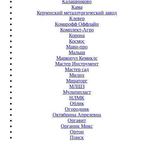
Калашниково
Кама
Керченский металлургический завод
Клевер
Комарофф Оффлайн
Комплект-Агро
Корона
Космос
Мави-про
Малыш
Маркопул Кемиклс
Мастер Инструмент
Мастер сад
Милих
Мираторг
МЛШЗ
Мультипласт
НЛМК
Облик
Огородник
Октябрина Апрелевна
Оргавит
Органик Микс
Ортон
Поиск