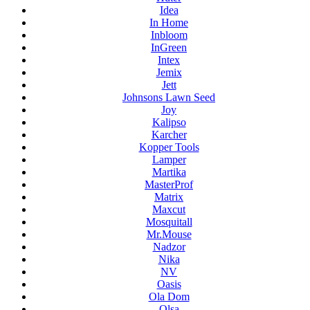
Idea
In Home
Inbloom
InGreen
Intex
Jemix
Jett
Johnsons Lawn Seed
Joy
Kalipso
Karcher
Kopper Tools
Lamper
Martika
MasterProf
Matrix
Maxcut
Mosquitall
Mr.Mouse
Nadzor
Nika
NV
Oasis
Ola Dom
Olsa