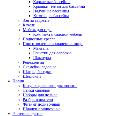
Каркасные бассейны
Крышки, тенты для бассейна
Надувные бассейны
Химия для бассейна
Зонты садовые
Качели
Мебель для сада
Комплекты садовой мебели
Подвесные кресла
Приготовление и хранение пищи
Мангалы
Решетки для барбекю
Шампуры
Репелленты
Скамейки садовые
Шатры, беседки
Шезлонги
Полив
Катушки, тележки для шланга
Лейки садовые
Наборы для полива
Разбрызгиватели
Фитинг поливочный
Шланги поливочные
Растениеводство