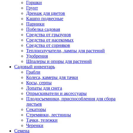
Горшки
Грунт
Дренаж для цветов
Кашпо подвесные
Парники
Побелка садовая
Средства от грызунов
Средства от насекомых
Средства от сорняков
Теплоизлучатели, лампы для растений
Удобрения
Шпалеры и опоры для растений
Садовый инвентарь
Грабли
Колеса, камеры для тачки
Косы, серпы
Лопаты для снега
Опрыскиватели и аксессуары
Плодосъемники, приспособления для сбора
листьев
Секаторы
Стремянки, лестницы
Тачки, тележки
Черенки
Семена