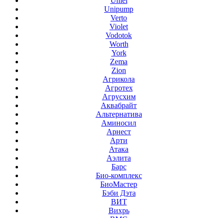
Uniel
Unipump
Verto
Violet
Vodotok
Worth
York
Zema
Zion
Агрикола
Агротех
Агрусхим
Аквабрайт
Альтернатива
Аминосил
Арнест
Арти
Атака
Аэлита
Барс
Био-комплекс
БиоМастер
Бэби Дэта
ВИТ
Вихрь