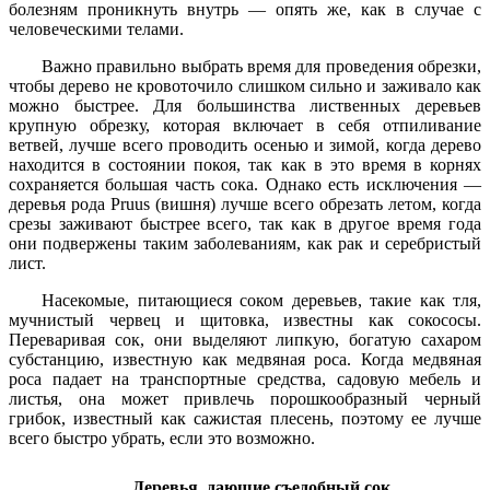
болезням проникнуть внутрь — опять же, как в случае с
человеческими телами.
Важно правильно выбрать время для проведения обрезки,
чтобы дерево не кровоточило слишком сильно и заживало как
можно быстрее. Для большинства лиственных деревьев
крупную обрезку, которая включает в себя отпиливание
ветвей, лучше всего проводить осенью и зимой, когда дерево
находится в состоянии покоя, так как в это время в корнях
сохраняется большая часть сока. Однако есть исключения —
деревья рода Pruus (вишня) лучше всего обрезать летом, когда
срезы заживают быстрее всего, так как в другое время года
они подвержены таким заболеваниям, как рак и серебристый
лист.
Насекомые, питающиеся соком деревьев, такие как тля,
мучнистый червец и щитовка, известны как сокососы.
Переваривая сок, они выделяют липкую, богатую сахаром
субстанцию, известную как медвяная роса. Когда медвяная
роса падает на транспортные средства, садовую мебель и
листья, она может привлечь порошкообразный черный
грибок, известный как сажистая плесень, поэтому ее лучше
всего быстро убрать, если это возможно.
Деревья, дающие съедобный сок