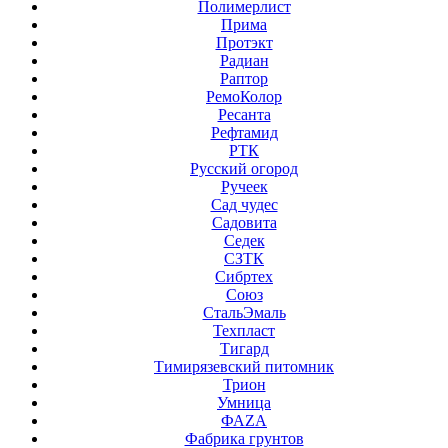
Полимерлист
Прима
Протэкт
Радиан
Раптор
РемоКолор
Ресанта
Рефтамид
РТК
Русский огород
Ручеек
Сад чудес
Садовита
Седек
СЗТК
Сибртех
Союз
СтальЭмаль
Техпласт
Тигард
Тимирязевский питомник
Трион
Умница
ФАZА
Фабрика грунтов