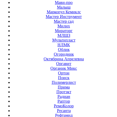
Мави-про
Малыш
Маркопул Кемиклс
Мастер Инструмент
Мастер сад
Милих
Мираторг
МЛШЗ
Мультипласт
НЛМК
Облик
Огородник
Октябрина Апрелевна
Оргавит
Органик Микс
Ортон
Поиск
Полимерлист
Прима
Протэкт
Радиан
Раптор
РемоКолор
Ресанта
Рефтамид