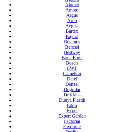
Alumet
Amigo
Argus
Arno
Avgust
Bartex
Bayrol
Belamos
Berossi
Bestway
Bona Forte
Bosch
BWT
Camelion
Darel
Denzel
Dogrular
Dr.Klaus
Dunya Plastik
Edon
Expel
Expert Garden
Factorial
Favourite
Fertika