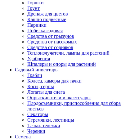
Горшки
Грунт
Дренаж для цветов
Кашпо подвесные
Парники
Побелка садовая
Средства от грызунов
Средства от насекомых
Средства от сорняков
Теплоизлучатели, лампы для растений
Удобрения
Шпалеры и опоры для растений
Садовый инвентарь
Грабли
Колеса, камеры для тачки
Косы, серпы
Лопаты для снега
Опрыскиватели и аксессуары
Плодосъемники, приспособления для сбора
листьев
Секаторы
Стремянки, лестницы
Тачки, тележки
Черенки
Семена