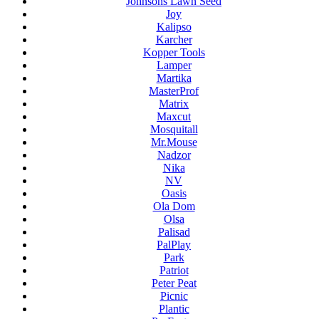
Johnsons Lawn Seed
Joy
Kalipso
Karcher
Kopper Tools
Lamper
Martika
MasterProf
Matrix
Maxcut
Mosquitall
Mr.Mouse
Nadzor
Nika
NV
Oasis
Ola Dom
Olsa
Palisad
PalPlay
Park
Patriot
Peter Peat
Picnic
Plantic