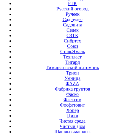
РТК
Русский огород
Ручеек
Сад чудес
Садовита
Седек
СЗТК
Сибртех
Союз
СтальЭмаль
Техпласт
Тигард
Тимирязевский питомник
Трион
Умница
ФАZА
Фабрика грунтов
Фаско
Флексом
Фосфатовит
Хопер
Цикл
Чистая среда
Чистый Дом
Шашлык-машлык