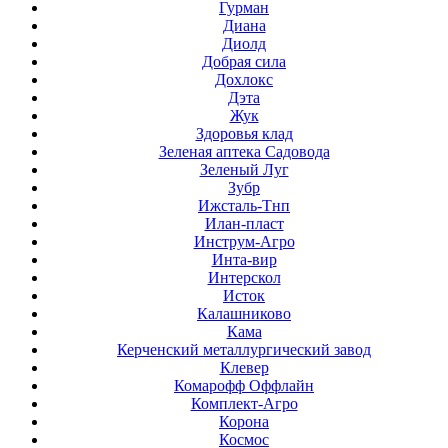
Гурман
Диана
Диолд
Добрая сила
Дохлокс
Дэта
Жук
Здоровья клад
Зеленая аптека Садовода
Зеленый Луг
Зубр
Ижсталь-Тнп
Илан-пласт
Инструм-Агро
Инта-вир
Интерскол
Исток
Калашниково
Кама
Керченский металлургический завод
Клевер
Комарофф Оффлайн
Комплект-Агро
Корона
Космос