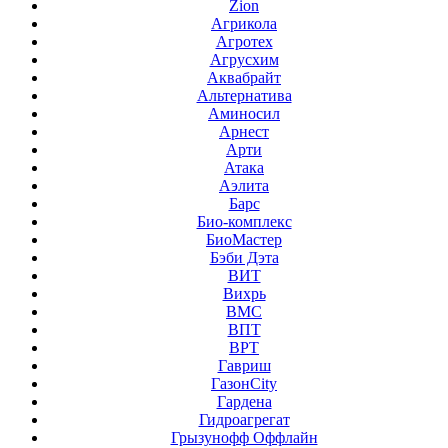
Zion
Агрикола
Агротех
Агрусхим
Аквабрайт
Альтернатива
Аминосил
Арнест
Арти
Атака
Аэлита
Барс
Био-комплекс
БиоМастер
Бэби Дэта
ВИТ
Вихрь
ВМС
ВПТ
ВРТ
Гавриш
ГазонCity
Гардена
Гидроагрегат
Грызунофф Оффлайн