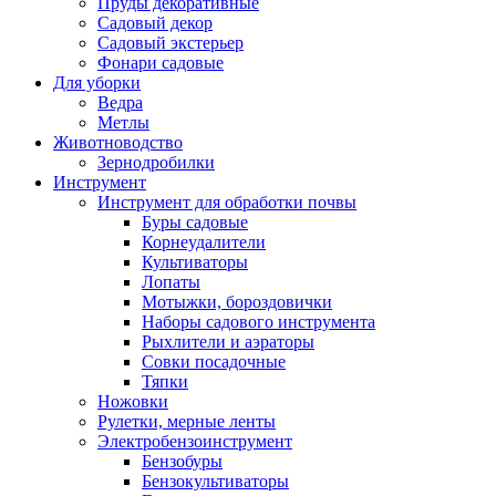
Пруды декоративные
Садовый декор
Садовый экстерьер
Фонари садовые
Для уборки
Ведра
Метлы
Животноводство
Зернодробилки
Инструмент
Инструмент для обработки почвы
Буры садовые
Корнеудалители
Культиваторы
Лопаты
Мотыжки, бороздовички
Наборы садового инструмента
Рыхлители и аэраторы
Совки посадочные
Тяпки
Ножовки
Рулетки, мерные ленты
Электробензоинструмент
Бензобуры
Бензокультиваторы