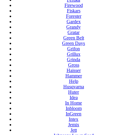
Firewood
Fiskars
Forester
Gardex
Grandy
Gratar
Green Belt
Green Days
Grifon
Grillux
Grinda
Gross
Haisser
Hammer
Help
Husqvarna
Huter
Idea
In Home
Inbloom
InGreen
Intex
Jemix
Jett