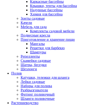
Каркасные бассейны
Крышки, тенты для бассейна
Надувные бассейны
Химия для бассейна
Зонты садовые
Качели
Мебель для сада
Комплекты садовой мебели
Подвесные кресла
Приготовление и хранение пищи
Мангалы
Решетки для барбекю
Шампуры
Репелленты
Скамейки садовые
Шатры, беседки
Шезлонги
Полив
Катушки, тележки для шланга
Лейки садовые
Наборы для полива
Разбрызгиватели
Фитинг поливочный
Шланги поливочные
Растениеводство