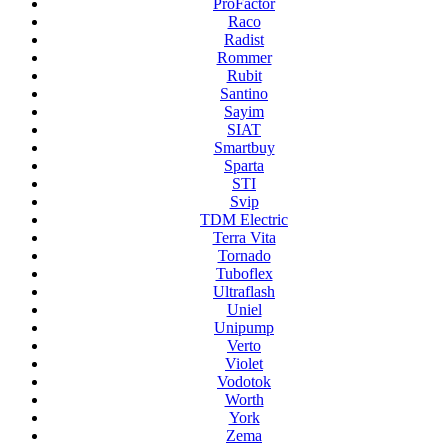
ProFactor
Raco
Radist
Rommer
Rubit
Santino
Sayim
SIAT
Smartbuy
Sparta
STI
Svip
TDM Electric
Terra Vita
Tornado
Tuboflex
Ultraflash
Uniel
Unipump
Verto
Violet
Vodotok
Worth
York
Zema